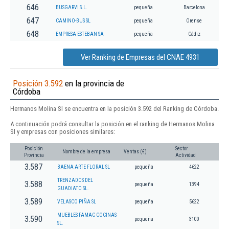
646
BUSGARVI S.L.
pequeña
Barcelona
647
CAMINO-BUS SL
pequeña
Orense
648
EMPRESA ESTEBAN SA
pequeña
Cádiz
Ver Ranking de Empresas del CNAE 4931
Posición 3.592
en la provincia de
Córdoba
Hermanos Molina Sl se encuentra en la posición 3.592 del Ranking de Córdoba.
A continuación podrá consultar la posición en el ranking de Hermanos Molina
Sl y empresas con posiciones similares:
Posición
Sector
Nombre de la empresa
Ventas (€)
Provincia
Actividad
3.587
BAENA ARTE FLORAL SL
pequeña
4622
TRENZADOS DEL
3.588
pequeña
1394
GUADIATO SL.
3.589
VELASCO PIÑA SL
pequeña
5622
MUEBLES FAMAC COCINAS
3.590
pequeña
3100
SL.