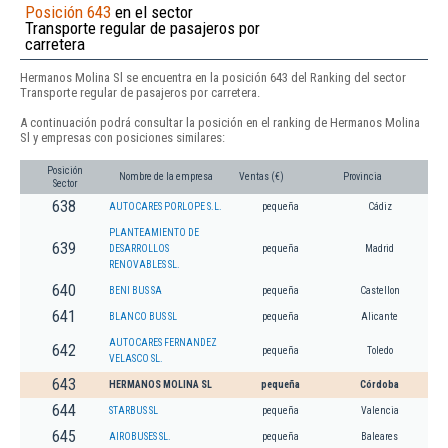
Posición 643
en el sector
Transporte regular de pasajeros por
carretera
Hermanos Molina Sl se encuentra en la posición 643 del Ranking del sector
Transporte regular de pasajeros por carretera.
A continuación podrá consultar la posición en el ranking de Hermanos Molina
Sl y empresas con posiciones similares:
Posición
Nombre de la empresa
Ventas (€)
Provincia
Sector
638
AUTOCARES PORLOPE S.L.
pequeña
Cádiz
PLANTEAMIENTO DE
639
DESARROLLOS
pequeña
Madrid
RENOVABLES SL.
640
BENI BUS SA
pequeña
Castellon
641
BLANCO BUS SL
pequeña
Alicante
AUTOCARES FERNANDEZ
642
pequeña
Toledo
VELASCO SL.
643
HERMANOS MOLINA SL
pequeña
Córdoba
644
STARBUS SL
pequeña
Valencia
645
AIROBUSES SL.
pequeña
Baleares