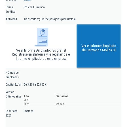
Forma
Sociedad limitada
Jurídica
Actividad
Transporte regular de pasajeros por carretera
Ver el Informe Ampliado
de Hermanos Molina Sl
Ve el Informe Ampliado. ¡Es gratis!
Regístrese en eInforma y le regalamos el
Informe Ampliado de esta empresa
Número de
empleados
Capital Social
De 3.100 a 60.000 €
Ventas
Año
Variación
últimos años
2023
2024
25,63 %
Resultado
Positivo
2025