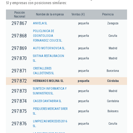
Sl y empresas con posiciones similares:
Posición
Nombre de la empresa
Ventas (€)
Provincia
Nacional
297.867
ANVELA SL
pequeña
Zaragoza
POLICLINICA DE
297.868
ODONTOLOGIA
pequeña
Coruña
FERNANDEZ COUCE SL.
297.869
AUTO MOTOR NOVOA SL.
pequeña
Madrid
SIXTINA RESTAURACION
297.870
pequeña
Madrid
SL.
CRISTALLERIES
297.871
pequeña
Barcelona
CALLDETENES SL
297.872
HERMANOS MOLINA SL
pequeña
Córdoba
SUMTECH INFORMATICA Y
297.873
pequeña
Madrid
SUMINISTROS SL.
297.874
CAGER CANTABRIA SL
pequeña
Cantabria
PESQUERES MERCANT SIRER
297.875
pequeña
Baleares
SL.
LIMPIEZAS MERCEDES 2016
297.876
pequeña
Coruña
SL.