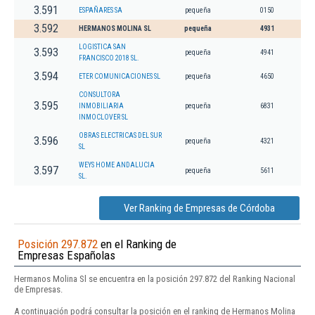
3.591
ESPAÑARES SA
pequeña
0150
3.592
HERMANOS MOLINA SL
pequeña
4931
LOGISTICA SAN
3.593
pequeña
4941
FRANCISCO 2018 SL.
3.594
ETER COMUNICACIONES SL
pequeña
4650
CONSULTORA
3.595
INMOBILIARIA
pequeña
6831
INMOCLOVER SL
OBRAS ELECTRICAS DEL SUR
3.596
pequeña
4321
SL
WEYS HOME ANDALUCIA
3.597
pequeña
5611
SL.
Ver Ranking de Empresas de Córdoba
Posición 297.872
en el Ranking de
Empresas Españolas
Hermanos Molina Sl se encuentra en la posición 297.872 del Ranking Nacional
de Empresas.
A continuación podrá consultar la posición en el ranking de Hermanos Molina