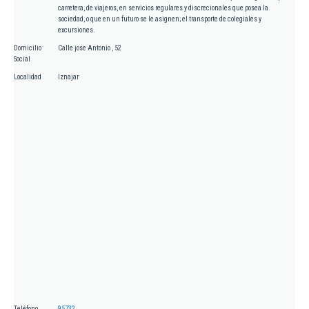
carretera, de viajeros, en servicios regulares y discrecionales que posea la
sociedad, o que en un futuro se le asignen; el transporte de colegiales y
excursiones.
Domicilio
Calle jose Antonio , 52
Social
Localidad
Iznajar
Teléfono
95732...