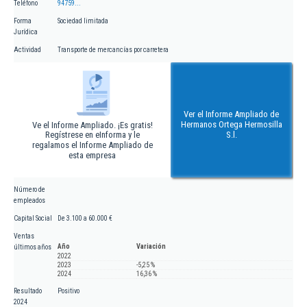
Teléfono
94759...
Forma
Sociedad limitada
Jurídica
Actividad
Transporte de mercancías por carretera
Ver el Informe Ampliado de
Hermanos Ortega Hermosilla
Ve el Informe Ampliado. ¡Es gratis!
Regístrese en eInforma y le
S.l.
regalamos el Informe Ampliado de
esta empresa
Número de
empleados
Capital Social
De 3.100 a 60.000 €
Ventas
Año
Variación
últimos años
2022
2023
-5,25 %
2024
16,36 %
Resultado
Positivo
2024