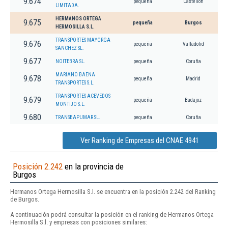
9.674
pequeña
Castellon
LIMITADA.
HERMANOS ORTEGA
9.675
pequeña
Burgos
HERMOSILLA S.L.
TRANSPORTES MAYORGA
9.676
pequeña
Valladolid
SANCHEZ SL.
9.677
NOITEBRA SL.
pequeña
Coruña
MARIANO BAENA
9.678
pequeña
Madrid
TRANSPORTES S.L.
TRANSPORTES ACEVEDOS
9.679
pequeña
Badajoz
MONTIJO S.L.
9.680
TRANSBAPUMAR SL.
pequeña
Coruña
Ver Ranking de Empresas del CNAE 4941
Posición 2.242
en la provincia de
Burgos
Hermanos Ortega Hermosilla S.l. se encuentra en la posición 2.242 del Ranking
de Burgos.
A continuación podrá consultar la posición en el ranking de Hermanos Ortega
Hermosilla S.l. y empresas con posiciones similares: