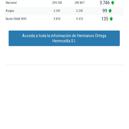
3.746
Nacional
294.553
290.807
99
Burgos
2.341
2.242
135
Sector CNAE 4941
9.810
9.675
Acceda a toda la información de Hermanos Ortega
Hermosilla S.l.