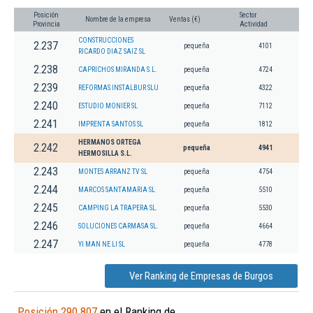
Posición
Sector
Nombre de la empresa
Ventas (€)
Provincia
Actividad
CONSTRUCCIONES
2.237
pequeña
4101
RICARDO DIAZ SAIZ SL
2.238
CAPRICHOS MIRANDA S.L.
pequeña
4724
2.239
REFORMAS INSTALBUR SLU
pequeña
4322
2.240
ESTUDIO MONIER SL
pequeña
7112
2.241
IMPRENTA SANTOS SL
pequeña
1812
HERMANOS ORTEGA
2.242
pequeña
4941
HERMOSILLA S.L.
2.243
MONTES ARRANZ TV SL
pequeña
4754
2.244
MARCOS SANTAMARIA SL
pequeña
5510
2.245
CAMPING LA TRAPERA SL.
pequeña
5530
2.246
SOLUCIONES CARMASA SL.
pequeña
4664
2.247
YI MAN NE LI SL
pequeña
4778
Ver Ranking de Empresas de Burgos
Posición 290.807
en el Ranking de