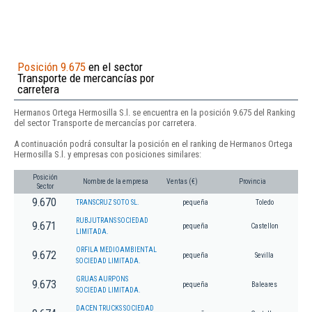
Posición 9.675
en el sector
Transporte de mercancías por
carretera
Hermanos Ortega Hermosilla S.l. se encuentra en la posición 9.675 del Ranking
del sector Transporte de mercancías por carretera.
A continuación podrá consultar la posición en el ranking de Hermanos Ortega
Hermosilla S.l. y empresas con posiciones similares:
Posición
Nombre de la empresa
Ventas (€)
Provincia
Sector
9.670
TRANSCRUZ SOTO SL.
pequeña
Toledo
RUBJUTRANS SOCIEDAD
9.671
pequeña
Castellon
LIMITADA.
ORFILA MEDIOAMBIENTAL
9.672
pequeña
Sevilla
SOCIEDAD LIMITADA.
GRUAS AURPONS
9.673
pequeña
Baleares
SOCIEDAD LIMITADA.
DACEN TRUCKS SOCIEDAD