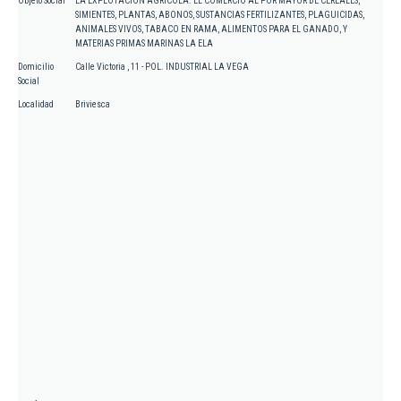
Objeto Social
LA EXPLOTACION AGRICOLA. EL COMERCIO AL POR MAYOR DE CEREALES,
SIMIENTES, PLANTAS, ABONOS, SUSTANCIAS FERTILIZANTES, PLAGUICIDAS,
ANIMALES VIVOS, TABACO EN RAMA, ALIMENTOS PARA EL GANADO, Y
MATERIAS PRIMAS MARINAS LA ELA
Domicilio
Calle Victoria , 11 - POL. INDUSTRIAL LA VEGA
Social
Localidad
Briviesca