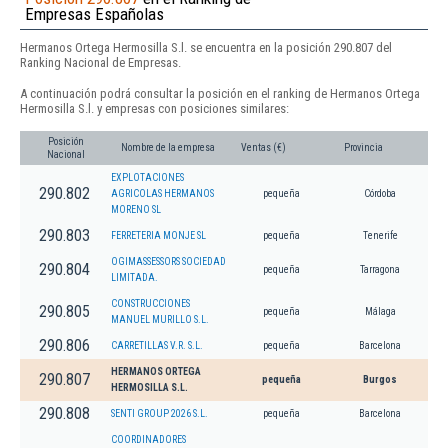
Empresas Españolas
Hermanos Ortega Hermosilla S.l. se encuentra en la posición 290.807 del
Ranking Nacional de Empresas.
A continuación podrá consultar la posición en el ranking de Hermanos Ortega
Hermosilla S.l. y empresas con posiciones similares:
Posición
Nombre de la empresa
Ventas (€)
Provincia
Nacional
EXPLOTACIONES
290.802
AGRICOLAS HERMANOS
pequeña
Córdoba
MORENO SL
290.803
FERRETERIA MONJE SL
pequeña
Tenerife
OGIMASSESSORS SOCIEDAD
290.804
pequeña
Tarragona
LIMITADA.
CONSTRUCCIONES
290.805
pequeña
Málaga
MANUEL MURILLO S.L.
290.806
CARRETILLAS V.R. S.L.
pequeña
Barcelona
HERMANOS ORTEGA
290.807
pequeña
Burgos
HERMOSILLA S.L.
290.808
SENTI GROUP 2026 S.L.
pequeña
Barcelona
COORDINADORES