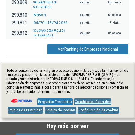
290.809
SALMANTINOS DE
pequeña
Salamanca
SEGURIDAD SL
290.810
EXNAO SL
pequeña
Barcelona
290.811
RONTEGUI DENTAL 2006 SL
pequeña
Bizkaia
SOLEMAX DESARROLLOS
290.812
pequeña
Barcelona
INTEGRALES S.L.
Ver Ranking de Empresas Nacional
Todo el contenido de ranking-empresas.eleconomista.es y toda la información de
empresas procede de la base de datos de INFORMA D&B S.A.U. (S.M.E.) y es
tratada y suministrada por INFORMA D&B S.A.U. (S.M.E.). En todo caso, la
información de empresas que proporcionamos debe ser tenida en cuenta sólo
como un elemento más a considerar a la hora de adoptar decisiones comerciales
y no debe por tanto determinar las mismas.
Preguntas Frecuentes
Condiciones Generales
Política de Privacidad
Política de Cookies
Configuración de cookies
Hay más por ver