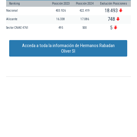
Ranking
Posición 2023
Posición 2024
Evolución Posiciones
18.493
Nacional
403.926
422.419
748
Alicante
16.338
17.086
5
Sector CNAE 4761
495
500
Acceda a toda la información de Hermanos Rabadan
Oliver Sl