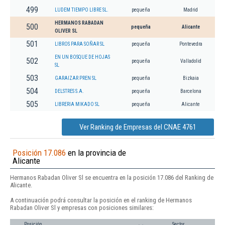
499
LUDEM TIEMPO LIBRE SL.
pequeña
Madrid
HERMANOS RABADAN
500
pequeña
Alicante
OLIVER SL
501
LIBROS PARA SOÑAR SL
pequeña
Pontevedra
EN UN BOSQUE DE HOJAS
502
pequeña
Valladolid
SL
503
GARAIZAR PREN SL
pequeña
Bizkaia
504
DELSTRES S.A.
pequeña
Barcelona
505
LIBRERIA MIKADO SL
pequeña
Alicante
Ver Ranking de Empresas del CNAE 4761
Posición 17.086
en la provincia de
Alicante
Hermanos Rabadan Oliver Sl se encuentra en la posición 17.086 del Ranking de
Alicante.
A continuación podrá consultar la posición en el ranking de Hermanos
Rabadan Oliver Sl y empresas con posiciones similares:
Posición
Sector