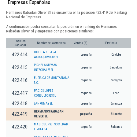
Empresas Españolas
Hermanos Rabadan Oliver Sl se encuentra en la posición 422.419 del Ranking
Nacional de Empresas.
A continuación podrá consultar la posición en el ranking de Hermanos
Rabadan Oliver Sl y empresas con posiciones similares:
Posición
Nombre de la empresa
Ventas (€)
Provincia
Nacional
HUERTA ZURERA
422.414
pequeña
Córdoba
AGROQUIMICOS SL
PICHEL SISTEMAS
422.415
pequeña
Barcelona
INTEGRALES SL
EL RELOJ DE MONTAÑANA
422.416
pequeña
Zaragoza
S.C.
PACIOS LOPEZ
422.417
pequeña
León
CONSULTORES SL
422.418
SANRUMAY SL.
pequeña
Zaragoza
HERMANOS RABADAN
422.419
pequeña
Alicante
OLIVER SL
MAGIC SUNSET SOCIEDAD
422.420
pequeña
Baleares
LIMITADA.