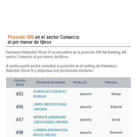
Posición 500
en el sector Comercio
al por menor de libros
Hermanos Rabadan Oliver Sl se encuentra en la posición 500 del Ranking del
sector Comercio al por menor de libros.
A continuación podrá consultar la posición en el ranking de Hermanos
Rabadan Oliver Sl y empresas con posiciones similares:
Posición
Nombre de la empresa
Ventas (€)
Provincia
Sector
DOMINGUEZ GONZALEZ
495
pequeña
Málaga
RONDA SL
LIBROS CIRCUS SOCIEDAD
496
pequeña
Albacete
LIMITADA.
IMPRENTA LIBRERIA SAN
497
pequeña
Sevilla
JOSE SOCIEDAD LIMITADA.
LLIBRERIA AERONAUTICA
498
pequeña
Barcelona
MIGUEL CREUS SL