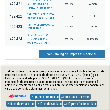
DAVID PLAZA ASESORIA Y
422.421
GESTION SOCIEDAD
pequeña
Almería
LIMITADA PROFESIONAL.
TALLERES CHAPI UTRERA
422.422
pequeña
Sevilla
CAR SOCIEDAD LIMITADA.
CENTRO ODONTOLOGICO
422.423
pequeña
Coruña
PEREGRINA SL
CONSTRUCCIONES Y
422.424
REFORMAS SEFRAN,
pequeña
Ciudad Real
SOCIEDAD LIMITADA.
Ver Ranking de Empresas Nacional
Todo el contenido de ranking-empresas.eleconomista.es y toda la información de
empresas procede de la base de datos de INFORMA D&B S.A.U. (S.M.E.) y es
tratada y suministrada por INFORMA D&B S.A.U. (S.M.E.). En todo caso, la
información de empresas que proporcionamos debe ser tenida en cuenta sólo
como un elemento más a considerar a la hora de adoptar decisiones comerciales
y no debe por tanto determinar las mismas.
Preguntas Frecuentes
Condiciones Generales
Política de Privacidad
Política de Cookies
Configuración de cookies