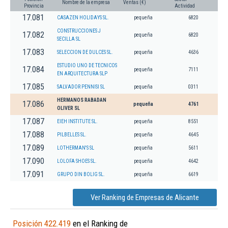
Nombre de la empresa
Ventas (€)
Provincia
Actividad
17.081
CASAZEN HOLIDAYS SL.
pequeña
6820
CONSTRUCCIONES J
17.082
pequeña
6820
SECILLA SL
17.083
SELECCION DE DULCES SL.
pequeña
4636
ESTUDIO UNO DE TECNICOS
17.084
pequeña
7111
EN ARQUITECTURA SLP
17.085
SALVADOR PENNISI SL
pequeña
0311
HERMANOS RABADAN
17.086
pequeña
4761
OLIVER SL
17.087
EIEH INSTITUTE SL.
pequeña
8551
17.088
PILBELLES SL.
pequeña
4645
17.089
LOTHERMAN'S SL
pequeña
5611
17.090
LOLOFA SHOES SL.
pequeña
4642
17.091
GRUPO DIN BOLIG SL.
pequeña
6619
Ver Ranking de Empresas de Alicante
Posición 422.419
en el Ranking de