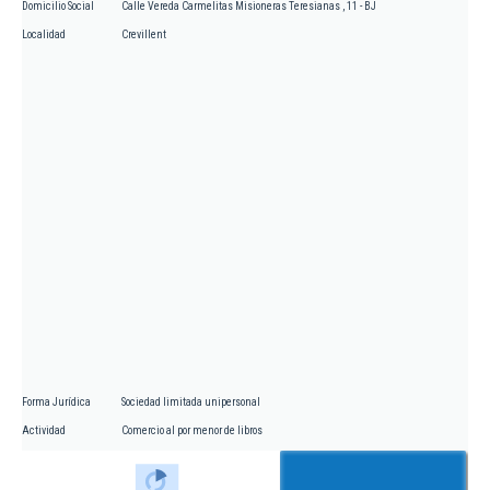
Domicilio Social
Calle Vereda Carmelitas Misioneras Teresianas , 11 - BJ
Localidad
Crevillent
Forma Jurídica
Sociedad limitada unipersonal
Actividad
Comercio al por menor de libros