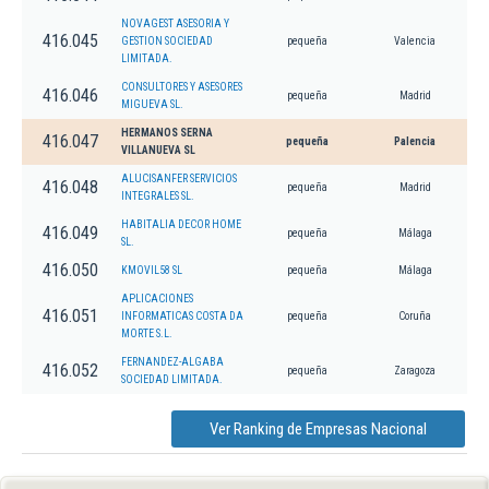
NOVAGEST ASESORIA Y
416.045
GESTION SOCIEDAD
pequeña
Valencia
LIMITADA.
CONSULTORES Y ASESORES
416.046
pequeña
Madrid
MIGUEVA SL.
HERMANOS SERNA
416.047
pequeña
Palencia
VILLANUEVA SL
ALUCISANFER SERVICIOS
416.048
pequeña
Madrid
INTEGRALES SL.
HABITALIA DECOR HOME
416.049
pequeña
Málaga
SL.
416.050
KMOVIL58 SL
pequeña
Málaga
APLICACIONES
416.051
INFORMATICAS COSTA DA
pequeña
Coruña
MORTE S.L.
FERNANDEZ-ALGABA
416.052
pequeña
Zaragoza
SOCIEDAD LIMITADA.
Ver Ranking de Empresas Nacional