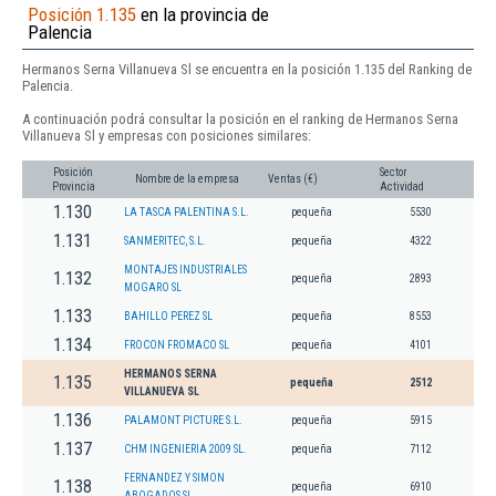
Posición 1.135
en la provincia de
Palencia
Hermanos Serna Villanueva Sl se encuentra en la posición 1.135 del Ranking de
Palencia.
A continuación podrá consultar la posición en el ranking de Hermanos Serna
Villanueva Sl y empresas con posiciones similares:
Posición
Sector
Nombre de la empresa
Ventas (€)
Provincia
Actividad
1.130
LA TASCA PALENTINA S.L.
pequeña
5530
1.131
SANMERITEC, S.L.
pequeña
4322
MONTAJES INDUSTRIALES
1.132
pequeña
2893
MOGARO SL
1.133
BAHILLO PEREZ SL
pequeña
8553
1.134
FROCON FROMACO SL
pequeña
4101
HERMANOS SERNA
1.135
pequeña
2512
VILLANUEVA SL
1.136
PALAMONT PICTURE S.L.
pequeña
5915
1.137
CHM INGENIERIA 2009 SL.
pequeña
7112
FERNANDEZ Y SIMON
1.138
pequeña
6910
ABOGADOS SL