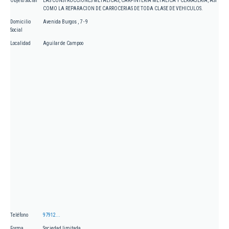
Objeto Social
LAS CONSTRUCCIONES METALICAS, CARPINTERIA METALICA Y CERRAJERIA, ASI
COMO LA REPARACION DE CARROCERIAS DE TODA CLASE DE VEHICULOS.
Domicilio
Avenida Burgos , 7 - 9
Social
Localidad
Aguilar de Campoo
Teléfono
97912...
Forma
Sociedad limitada