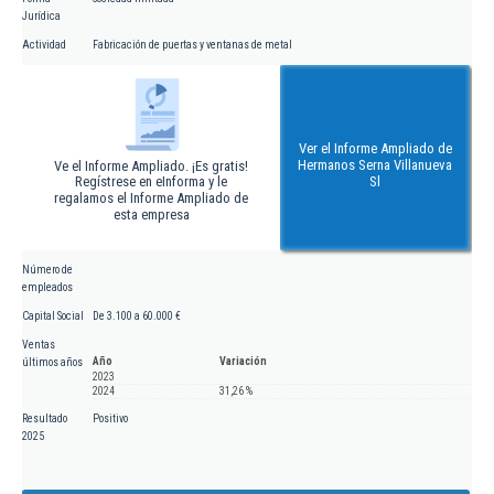
Jurídica
Actividad
Fabricación de puertas y ventanas de metal
Ver el Informe Ampliado de
Hermanos Serna Villanueva
Ve el Informe Ampliado. ¡Es gratis!
Regístrese en eInforma y le
Sl
regalamos el Informe Ampliado de
esta empresa
Número de
empleados
Capital Social
De 3.100 a 60.000 €
Ventas
Año
Variación
últimos años
2023
2024
31,26 %
Resultado
Positivo
2025