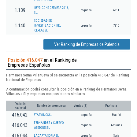
REYDICONS CERVERA 2016,
1.139
pequeña
6811
SL.
SOCIEDAD DE
1.140
INVESTIGACION DEL
pequeña
7210
CEREAL SL
Ver Ranking de Empresas de Palencia
Posición 416.047
en el Ranking de
Empresas Españolas
Hermanos Serna Villanueva Sl se encuentra en la posición 416.047 del Ranking
Nacional de Empresas.
A continuación podrá consultar la posición en el ranking de Hermanos Serna
Villanueva Sl y empresas con posiciones similares:
Posición
Nombre de la empresa
Ventas (€)
Provincia
Nacional
416.042
STARVINOS SL
pequeña
Madrid
FERNANDEZ Y CUERVO
416.043
pequeña
Asturias
ASESORES SL
416.044
LACARTA SORIA SL.
pequeña
Soria