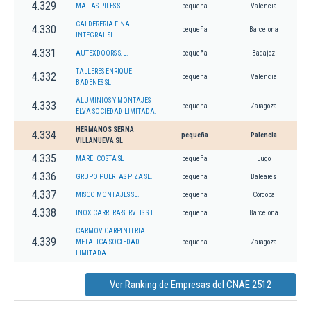
4.329
MATIAS PILES SL
pequeña
Valencia
CALDERERIA FINA
4.330
pequeña
Barcelona
INTEGRAL SL
4.331
AUTEXDOORS S.L.
pequeña
Badajoz
TALLERES ENRIQUE
4.332
pequeña
Valencia
BADENES SL
ALUMINIOS Y MONTAJES
4.333
pequeña
Zaragoza
ELVA SOCIEDAD LIMITADA.
HERMANOS SERNA
4.334
pequeña
Palencia
VILLANUEVA SL
4.335
MAREI COSTA SL
pequeña
Lugo
4.336
GRUPO PUERTAS PIZA SL.
pequeña
Baleares
4.337
MISCO MONTAJES SL.
pequeña
Córdoba
4.338
INOX CARRERA-SERVEIS S.L.
pequeña
Barcelona
CARMOV CARPINTERIA
4.339
METALICA SOCIEDAD
pequeña
Zaragoza
LIMITADA.
Ver Ranking de Empresas del CNAE 2512