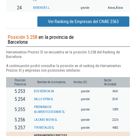
24
BEREIKER S.L.
grande
Arava,Álava
Ver Ranking de Empresas del CNAE 2563
Posición 5.258
en la provincia de
Barcelona
Herramientas Preziss Sl se encuentra en la posición 5.258 del Ranking de
Barcelona.
A continuación podrá consultar la posición en el ranking de Herramientas
Preziss Sl y empresas con posiciones similares:
Posición
Sector
Nombre de la empresa
Ventas (€)
Provincia
Actividad
5.253
BCS IBERICA SA
grande
4661
5.254
SALLO KYRA SL
grande
2041
PREPARADOS
5.255
grande
1089
ALIMENTICIOS SIMAT SL
5.256
LAZARO MOYA SL
grande
2226
5.257
TYR METALES SL
grande
4682
HERRAMIENTAS PREZISS