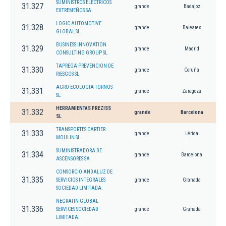
SUMINISTROS ELECTRICOS
31.327
grande
Badajoz
EXTREMEÑOS SA
LOGIC AUTOMOTIVE
31.328
grande
Baleares
GLOBAL SL.
BUSINESS INNOVATION
31.329
grande
Madrid
CONSULTING GROUP SL
TAPREGA PREVENCION DE
31.330
grande
Coruña
RIESGOS SL
AGRO-ECOLOGIA TORNOS
31.331
grande
Zaragoza
SL
HERRAMIENTAS PREZISS
31.332
grande
Barcelona
SL
TRANSPORTES CARTIER
31.333
grande
Lérida
MOULIN SL.
SUMINISTRADORA DE
31.334
grande
Barcelona
ASCENSORES SA
CONSORCIO ANDALUZ DE
31.335
SERVICIOS INTEGRALES
grande
Granada
SOCIEDAD LIMITADA.
NEGRATIN GLOBAL
31.336
SERVICES SOCIEDAD
grande
Granada
LIMITADA.