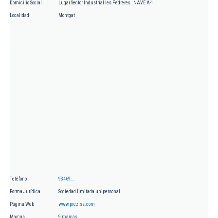
Domicilio Social
Lugar Sector Industrial les Pedreres , NAVE A-1
Localidad
Montgat
Teléfono
93469...
Forma Jurídica
Sociedad limitada unipersonal
Página Web
www.preziss.com
Marcas
9 marcas