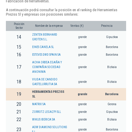
Fabricación de herramientas.
A continuación podrá consultar la posición en el ranking de Herramientas
Preziss Sl y empresas con posiciones similares:
Posición
Nombre de la empresa
Ventas (€)
Provincia
Sector
ZENTEN BERNHARD
14
grande
Gipuzkoa
GROTEN S.L.
15
EINES CANELA SL
grande
Barcelona
16
ESTEVES DWD SPAIN SA
grande
Barcelona
ACHA ORBEA EGAÑA Y
17
COMPAÑIA SOCIEDAD
grande
Bizkaia
ANONIMA
VIUDA DE CANDIDO
18
grande
Bizkaia
GASTELURRUTIA SA
HERRAMIENTAS PREZISS
19
grande
Barcelona
SL
20
MATRIX SA
grande
Gerona
21
ZORROTZ LEGAZPI SLL
grande
Gipuzkoa
22
WIKUS IBERICA SA
grande
Bizkaia
ADW DIAMOND SOLUTIONS
23
grande
Barcelona
S.L.