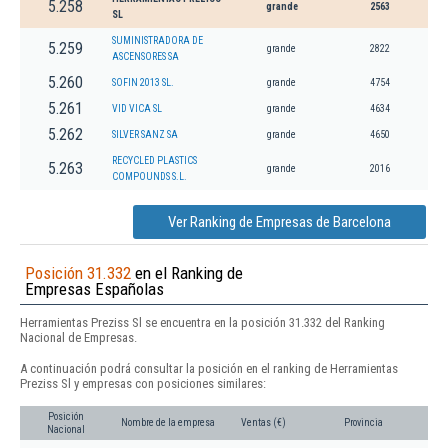
5.258
grande
2563
SL
SUMINISTRADORA DE
5.259
grande
2822
ASCENSORES SA
5.260
SOFIN 2013 SL.
grande
4754
5.261
VID VICA SL
grande
4634
5.262
SILVER SANZ SA
grande
4650
RECYCLED PLASTICS
5.263
grande
2016
COMPOUNDS S.L.
Ver Ranking de Empresas de Barcelona
Posición 31.332
en el Ranking de
Empresas Españolas
Herramientas Preziss Sl se encuentra en la posición 31.332 del Ranking
Nacional de Empresas.
A continuación podrá consultar la posición en el ranking de Herramientas
Preziss Sl y empresas con posiciones similares:
Posición
Nombre de la empresa
Ventas (€)
Provincia
Nacional