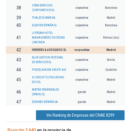
CIRSA SERVICIOS
38
corporativa
Barcelona
CORPORATIVOS SL
39
THALES EURAM SA.
corporativa
Madrid
40
ELSEVIER ESPAÑA SL
corporativa
Barcelona
LOPESAN HOTEL
41
MANAGEMENT, SOCIEDAD
corporativa
Palmas (las)
LIMITADA.
42
HERRERO & ASOCIADOS SL
corporativa
Madrid
ALIA GESTION INTEGRAL
43
corporativa
Sevilla
DE SERVICIOS SL
44
PORCELANOSA GRUPO AIE
corporativa
Castellon
GI GROUP OUTSOURCING
45
corporativa
Madrid
2016 SL.
MATRIX RENEWABLES
46
grande
Madrid
(SPAIN) SL.
47
EDENRED ESPAÑA SA
grande
Madrid
Ver Ranking de Empresas del CNAE 8299
Posición 2.640
en la provincia de