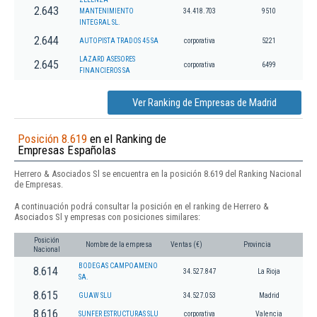
2.643
MANTENIMIENTO
34.418.703
9510
INTEGRAL SL.
2.644
AUTOPISTA TRADOS 45 SA
corporativa
5221
LAZARD ASESORES
2.645
corporativa
6499
FINANCIEROS SA
Ver Ranking de Empresas de Madrid
Posición 8.619
en el Ranking de
Empresas Españolas
Herrero & Asociados Sl se encuentra en la posición 8.619 del Ranking Nacional
de Empresas.
A continuación podrá consultar la posición en el ranking de Herrero &
Asociados Sl y empresas con posiciones similares:
Posición
Nombre de la empresa
Ventas (€)
Provincia
Nacional
BODEGAS CAMPOAMENO
8.614
34.527.847
La Rioja
SA.
8.615
GUAW SLU
34.527.053
Madrid
8.616
SUNFER ESTRUCTURAS SLU
corporativa
Valencia