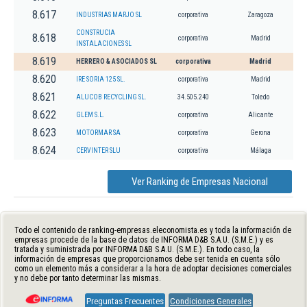
8.617
INDUSTRIAS MARJO SL
corporativa
Zaragoza
CONSTRUCIA
8.618
corporativa
Madrid
INSTALACIONES SL
8.619
HERRERO & ASOCIADOS SL
corporativa
Madrid
8.620
IRE SORIA 125 SL.
corporativa
Madrid
8.621
ALUCOB RECYCLING SL.
34.505.240
Toledo
8.622
GLEM S.L.
corporativa
Alicante
8.623
MOTORMAR SA
corporativa
Gerona
8.624
CERVINTER SLU
corporativa
Málaga
Ver Ranking de Empresas Nacional
Todo el contenido de ranking-empresas.eleconomista.es y toda la información de
empresas procede de la base de datos de INFORMA D&B S.A.U. (S.M.E.) y es
tratada y suministrada por INFORMA D&B S.A.U. (S.M.E.). En todo caso, la
información de empresas que proporcionamos debe ser tenida en cuenta sólo
como un elemento más a considerar a la hora de adoptar decisiones comerciales
y no debe por tanto determinar las mismas.
Preguntas Frecuentes
Condiciones Generales