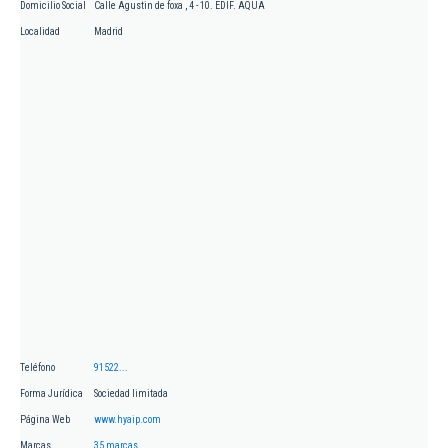
Domicilio Social
Calle Agustin de foxa , 4 - 10. EDIF. AQUA
Localidad
Madrid
Teléfono
91522...
Forma Jurídica
Sociedad limitada
Página Web
www.hyaip.com
Marcas
35 marcas