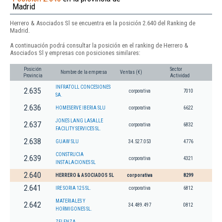
Madrid
Herrero & Asociados Sl se encuentra en la posición 2.640 del Ranking de
Madrid.
A continuación podrá consultar la posición en el ranking de Herrero &
Asociados Sl y empresas con posiciones similares:
Posición
Sector
Nombre de la empresa
Ventas (€)
Provincia
Actividad
INFRATOLL CONCESIONES
2.635
corporativa
7010
SA.
2.636
HOMESERVE IBERIA SLU
corporativa
6622
JONES LANG LASALLE
2.637
corporativa
6832
FACILITY SERVICES SL.
2.638
GUAW SLU
34.527.053
4776
CONSTRUCIA
2.639
corporativa
4321
INSTALACIONES SL
2.640
HERRERO & ASOCIADOS SL
corporativa
8299
2.641
IRE SORIA 125 SL.
corporativa
6812
MATERIALES Y
2.642
34.489.497
0812
HORMIGONES SL.
ZELENZA