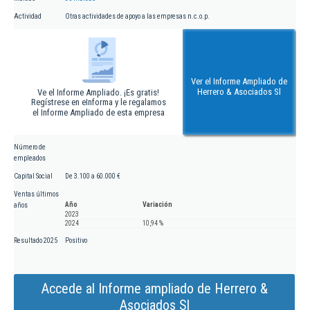
Actividad
Otras actividades de apoyo a las empresas n.c.o.p.
Ver el Informe Ampliado de
Herrero & Asociados Sl
Ve el Informe Ampliado. ¡Es gratis!
Regístrese en eInforma y le regalamos
el Informe Ampliado de esta empresa
Número de
empleados
Capital Social
De 3.100 a 60.000 €
Ventas últimos
Año
Variación
años
2023
2024
10,94 %
Resultado 2025
Positivo
Accede al Informe ampliado de Herrero &
Asociados Sl