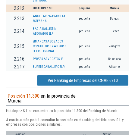
LIMITADA.
2.212
HIDALOPEZ S.L.
pequeña
Murcia
ANGEL ARIZNAVARRETA
2.213
pequeña
Burgos
ESTEBAN SL
BADIA BALLESTIN
2.214
pequeña
Huesca
ABOGADOS SLP.
SIMANCAS ABOGADOS
2.215
CONSULTORES Y ASESORES
pequeña
Zaragoza
SL PROFESIONAL
2.216
PEREZ & ADVOCATS SLP
pequeña
Barcelona
2.217
BUFETE CABALLERO SLP.
pequeña
Alicante
Ver Ranking de Empresas del CNAE 6910
Posición 11.390
en la provincia de
Murcia
Hidalopez S.l. se encuentra en la posición 11.390 del Ranking de Murcia.
A continuación podrá consultar la posición en el ranking de Hidalopez S.l. y
empresas con posiciones similares:
Posición
Sector