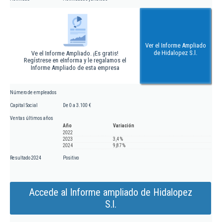
Ver el Informe Ampliado
de Hidalopez S.l.
Ve el Informe Ampliado. ¡Es gratis!
Regístrese en eInforma y le regalamos el
Informe Ampliado de esta empresa
Número de empleados
Capital Social
De 0 a 3.100 €
Ventas últimos años
Año
Variación
2022
2023
3,4 %
2024
9,87 %
Resultado 2024
Positivo
Accede al Informe ampliado de Hidalopez
S.l.