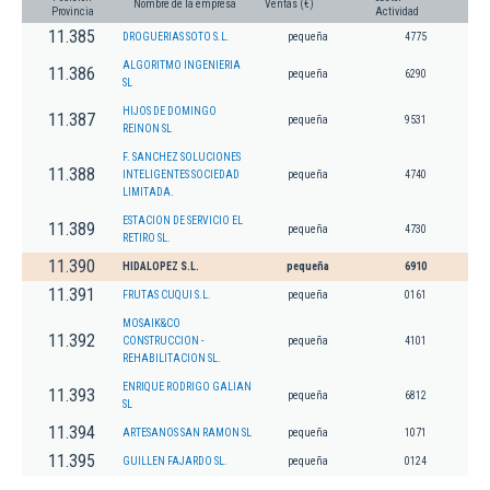
Nombre de la empresa
Ventas (€)
Provincia
Actividad
11.385
DROGUERIAS SOTO S.L.
pequeña
4775
ALGORITMO INGENIERIA
11.386
pequeña
6290
SL
HIJOS DE DOMINGO
11.387
pequeña
9531
REINON SL
F. SANCHEZ SOLUCIONES
11.388
INTELIGENTES SOCIEDAD
pequeña
4740
LIMITADA.
ESTACION DE SERVICIO EL
11.389
pequeña
4730
RETIRO SL.
11.390
HIDALOPEZ S.L.
pequeña
6910
11.391
FRUTAS CUQUI S.L.
pequeña
0161
MOSAIK&CO
11.392
CONSTRUCCION -
pequeña
4101
REHABILITACION SL.
ENRIQUE RODRIGO GALIAN
11.393
pequeña
6812
SL
11.394
ARTESANOS SAN RAMON SL
pequeña
1071
11.395
GUILLEN FAJARDO SL.
pequeña
0124