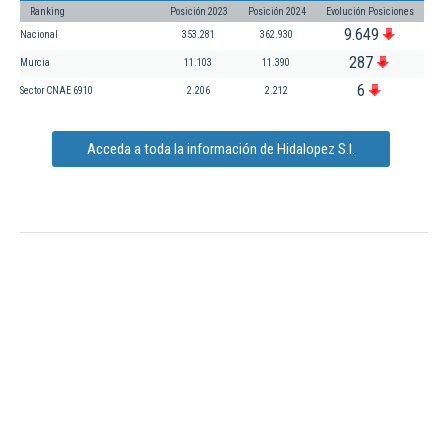
Ranking
Posición 2023
Posición 2024
Evolución Posiciones
9.649
Nacional
353.281
362.930
287
Murcia
11.103
11.390
6
Sector CNAE 6910
2.206
2.212
Acceda a toda la información de Hidalopez S.l.