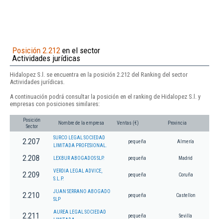
Posición 2.212
en el sector
Actividades jurídicas
Hidalopez S.l. se encuentra en la posición 2.212 del Ranking del sector
Actividades jurídicas.
A continuación podrá consultar la posición en el ranking de Hidalopez S.l. y
empresas con posiciones similares:
Posición
Nombre de la empresa
Ventas (€)
Provincia
Sector
SURCO LEGAL SOCIEDAD
2.207
pequeña
Almería
LIMITADA PROFESIONAL.
2.208
LEXBUR ABOGADOS SLP.
pequeña
Madrid
VERDIA LEGAL ADVICE,
2.209
pequeña
Coruña
S.L.P.
JUAN SERRANO ABOGADO
2.210
pequeña
Castellon
SLP
AUREA LEGAL SOCIEDAD
2.211
pequeña
Sevilla