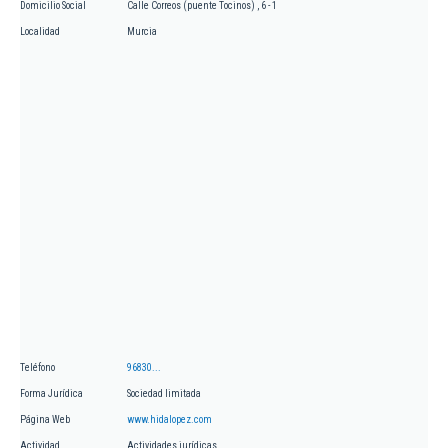
Domicilio Social
Calle Correos (puente Tocinos) , 6 - 1
Localidad
Murcia
Teléfono
96830...
Forma Jurídica
Sociedad limitada
Página Web
www.hidalopez.com
Actividad
Actividades jurídicas