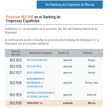
Ver Ranking de Empresas de Murcia
Posición 362.930
en el Ranking de
Empresas Españolas
Hidalopez S.l. se encuentra en la posición 362.930 del Ranking Nacional de
Empresas.
A continuación podrá consultar la posición en el ranking de Hidalopez S.l. y
empresas con posiciones similares:
Posición
Nombre de la empresa
Ventas (€)
Provincia
Nacional
362.925
NOTA 10 BURGOS SL.
pequeña
Burgos
362.926
VELILLA FM SL
pequeña
Madrid
362.927
AVES CAÑADA SL.
pequeña
Huelva
ASESORAMIENTO
362.928
EMPRESARIAL Y
pequeña
Palmas (las)
ECONOMICO SL
DISTRIBUCIONES BENANJO
362.929
pequeña
Valencia
SOCIEDAD LIMITADA
362.930
HIDALOPEZ S.L.
pequeña
Murcia