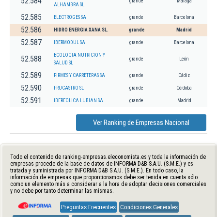
52.584
grande
Málaga
ALHAMBRA SL.
52.585
ELECTROGES SA
grande
Barcelona
52.586
HIDRO ENERGIA XANA SL.
grande
Madrid
52.587
IBERMODUL SA
grande
Barcelona
ECOLOGIA NUTRICION Y
52.588
grande
León
SALUD SL
52.589
FIRMES Y CARRETERAS SA
grande
Cádiz
52.590
FRUCASTRO SL
grande
Córdoba
52.591
IBEREOLICA LUBIAN SA
grande
Madrid
Ver Ranking de Empresas Nacional
Todo el contenido de ranking-empresas.eleconomista.es y toda la información de
empresas procede de la base de datos de INFORMA D&B S.A.U. (S.M.E.) y es
tratada y suministrada por INFORMA D&B S.A.U. (S.M.E.). En todo caso, la
información de empresas que proporcionamos debe ser tenida en cuenta sólo
como un elemento más a considerar a la hora de adoptar decisiones comerciales
y no debe por tanto determinar las mismas.
Preguntas Frecuentes
Condiciones Generales