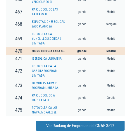
VERDIGUEIRO SL
PARQUE EOLICO LAS
467
grande
Madrid
TADEAS SLU
EXPLOTACIONES EOLICAS
468
grande
Zaragoza
SASO PLANO SA
FOTOVOLTAICA
469
YUNCLILLOS SOCIEDAD
grande
Madrid
LIMITADA.
470
HIDRO ENERGIA XANA SL.
grande
Madrid
471
IBEREOLICA LUBIAN SA
grande
Madrid
FOTOVOLTAICA LA
472
CABRITA SOCIEDAD
grande
Madrid
LIMITADA.
OLIVUM PV FARM 01
473
grande
Madrid
SOCIEDAD LIMITADA.
PARQUE EOLICO A
474
grande
Coruña
CAPELADA SL
FOTOVOLTAICA LOS
475
grande
Madrid
NAVALMORALES SL
Ver Ranking de Empresas del CNAE 3512