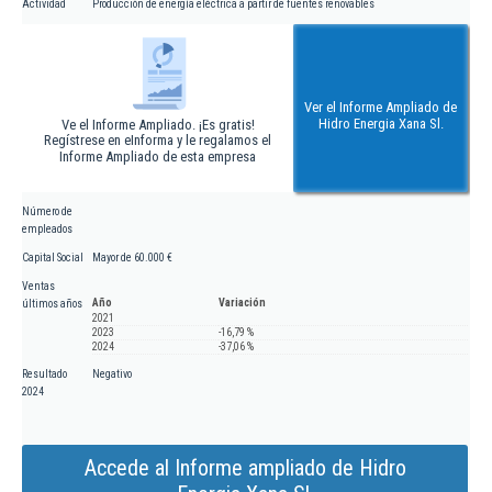
Actividad
Producción de energía eléctrica a partir de fuentes renovables
Ver el Informe Ampliado de
Hidro Energia Xana Sl.
Ve el Informe Ampliado. ¡Es gratis!
Regístrese en eInforma y le regalamos el
Informe Ampliado de esta empresa
Número de
empleados
Capital Social
Mayor de 60.000 €
Ventas
Año
Variación
últimos años
2021
2023
-16,79 %
2024
-37,06 %
Resultado
Negativo
2024
Accede al Informe ampliado de Hidro