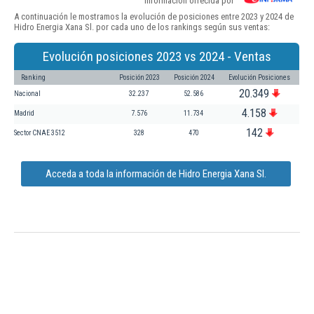
Información ofrecida por
A continuación le mostramos la evolución de posiciones entre 2023 y 2024 de
Hidro Energia Xana Sl. por cada uno de los rankings según sus ventas:
Evolución posiciones 2023 vs 2024 - Ventas
Ranking
Posición 2023
Posición 2024
Evolución Posiciones
20.349
Nacional
32.237
52.586
4.158
Madrid
7.576
11.734
142
Sector CNAE 3512
328
470
Acceda a toda la información de Hidro Energia Xana Sl.