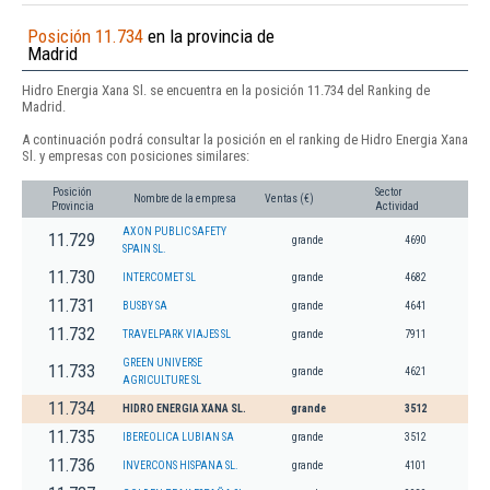
Posición 11.734
en la provincia de
Madrid
Hidro Energia Xana Sl. se encuentra en la posición 11.734 del Ranking de
Madrid.
A continuación podrá consultar la posición en el ranking de Hidro Energia Xana
Sl. y empresas con posiciones similares:
Posición
Sector
Nombre de la empresa
Ventas (€)
Provincia
Actividad
AXON PUBLIC SAFETY
11.729
grande
4690
SPAIN SL.
11.730
INTERCOMET SL
grande
4682
11.731
BUSBY SA
grande
4641
11.732
TRAVELPARK VIAJES SL
grande
7911
GREEN UNIVERSE
11.733
grande
4621
AGRICULTURE SL
11.734
HIDRO ENERGIA XANA SL.
grande
3512
11.735
IBEREOLICA LUBIAN SA
grande
3512
11.736
INVERCONS HISPANA SL.
grande
4101