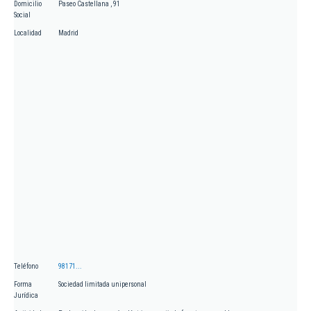
Domicilio
Paseo Castellana , 91
Social
Localidad
Madrid
Teléfono
98171...
Forma
Sociedad limitada unipersonal
Jurídica