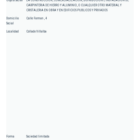
Objeto Social
LA CONSTRUCCION, COMERCIALIZACION, DISTRIBUCION E INSTALACION DE
CARPINTERIA DE HIERRO Y ALUMINIO, O CUALQUIER OTRO MATERIAL Y
CRISTALERIA EN OBRA Y EN EDIFICIOS PUBLICOS Y PRIVADOS
Domicilio
Calle Formon , 4
Social
Localidad
Collado Villalba
Forma
Sociedad limitada