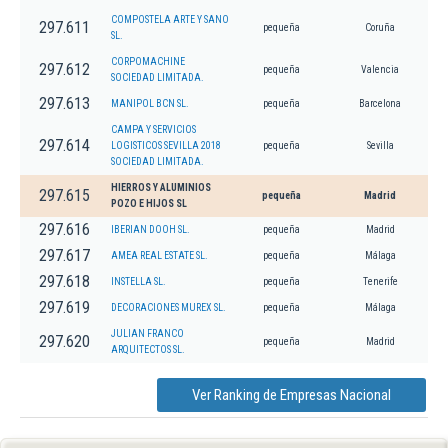
COMPOSTELA ARTE Y SANO
297.611
pequeña
Coruña
SL.
CORPOMACHINE
297.612
pequeña
Valencia
SOCIEDAD LIMITADA.
297.613
MANIPOL BCN SL.
pequeña
Barcelona
CAMPA Y SERVICIOS
297.614
LOGISTICOS SEVILLA 2018
pequeña
Sevilla
SOCIEDAD LIMITADA.
HIERROS Y ALUMINIOS
297.615
pequeña
Madrid
POZO E HIJOS SL
297.616
IBERIAN DOOH SL.
pequeña
Madrid
297.617
AMEA REAL ESTATE SL.
pequeña
Málaga
297.618
INSTELLA SL.
pequeña
Tenerife
297.619
DECORACIONES MUREX SL.
pequeña
Málaga
JULIAN FRANCO
297.620
pequeña
Madrid
ARQUITECTOS SL.
Ver Ranking de Empresas Nacional