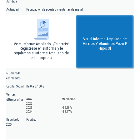
Jurídica
Actividad
Fabricación de puertas y ventanas de metal
Ver el Informe Ampliado de
Hierros Y Aluminios Pozo E
Ve el Informe Ampliado. ¡Es gratis!
Regístrese en eInforma y le
Hijos Sl
regalamos el Informe Ampliado de
esta empresa
Número de
empleados
Capital Social
De 0 a 3.100 €
Ventas
Año
Variación
últimos años
2022
2023
-35,28 %
2024
-15,27 %
Resultado
Positivo
2024