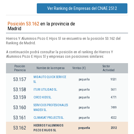
Ver Ranking de Empresas del CNAE 2512
Posición 53.162
en la provincia de
Madrid
Hierros Y Aluminios Pozo E Hijos Sl se encuentra en la posición 53.162 del
Ranking de Madrid.
A continuación podrá consultar la posición en el ranking de Hierros Y
Aluminios Pozo E Hijos Sl y empresas con posiciones similares:
Posición
Sector
Nombre de la empresa
Ventas (€)
Provincia
Actividad
MIDAUTO QUICK SERVICE
53.157
pequeña
9531
SL
53.158
ITURI UTILIDAD SL.
pequeña
5611
53.159
CIRCO KIDS SL.
pequeña
4771
SERVICIOS PROFESIONALES
53.160
pequeña
7499
MADEX SL.
53.161
CLIMASAT PROJECTS SL.
pequeña
4322
HIERROS Y ALUMINIOS
53.162
pequeña
2512
POZO E HIJOS SL