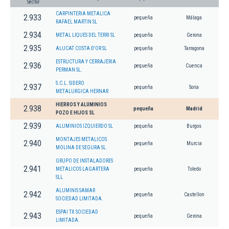
Sector
CARPINTERIA METALICA
2.933
pequeña
Málaga
RAFAEL MARTIN SL
2.934
METAL LIQUES DEL TERRI SL
pequeña
Gerona
2.935
ALUCAT COSTA D'OR SL
pequeña
Tarragona
ESTRUCTURA Y CERRAJERIA
2.936
pequeña
Cuenca
PERMAN SL.
S.C.L. SIDERO
2.937
pequeña
Soria
METALURGICA HERNAR
HIERROS Y ALUMINIOS
2.938
pequeña
Madrid
POZO E HIJOS SL
2.939
ALUMINIOS IZQUIERDO SL
pequeña
Burgos
MONTAJES METALICOS
2.940
pequeña
Murcia
MOLINA DE SEGURA SL.
GRUPO DE INSTALADORES
2.941
METALICOS LAGARTERA
pequeña
Toledo
SLL
ALUMINIS SAMAR
2.942
pequeña
Castellon
SOCIEDAD LIMITADA.
ESPAI TX SOCIEDAD
2.943
pequeña
Gerona
LIMITADA.