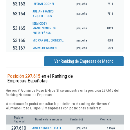
53.163
IBERIAN DOOH SL.
pequeña
7311
JULIAN FRANCO
53.164
pequeña
7111
ARQUITECTOS SL.
SERVICIOS Y
53.165
MANTENIMIENTOS
pequeña
8121
ENTREPEÑAS SL.
53.166
MID CAR SOLUCIONES SL.
pequeña
4781
53.167
MAPACHE NORTE SL.
pequeña
6421
Ver Ranking de Empresas de Madrid
Posición 297.615
en el Ranking de
Empresas Españolas
Hierros Y Aluminios Pozo E Hijos Sl se encuentra en la posición 297.615 del
Ranking Nacional de Empresas.
A continuación podrá consultar la posición en el ranking de Hierros Y
Aluminios Pozo E Hijos Sl y empresas con posiciones similares:
Posición
Nombre de la empresa
Ventas (€)
Provincia
Nacional
297.610
ARTEAN INGENIERIA SL.
pequeña
La Rioja