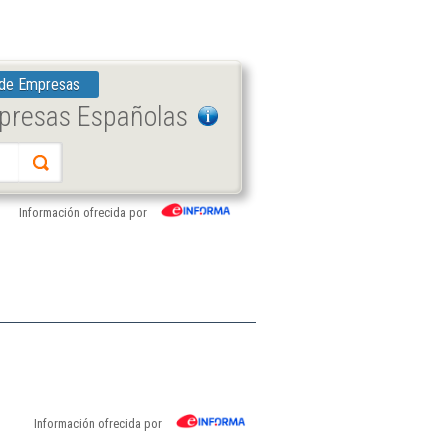
 de Empresas
mpresas Españolas
Información ofrecida por
Información ofrecida por