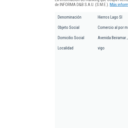
de INFORMA D&B S.A.U. (S.M.E.).
Más inform
Denominación
Hierros Lago Sl
Objeto Social
Comercio al por ma
Domicilio Social
Avenida Beiramar ,
Localidad
vigo