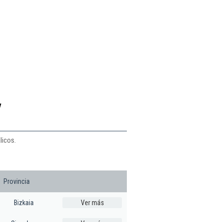
y
licos.
Provincia
Bizkaia
Ver más