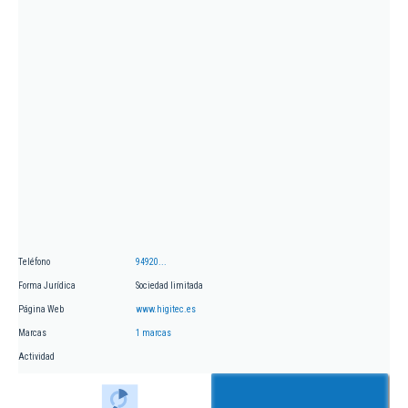
Teléfono
94920...
Forma Jurídica
Sociedad limitada
Página Web
www.higitec.es
Marcas
1 marcas
Actividad