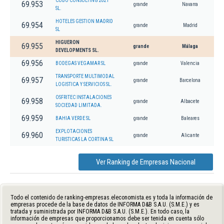
CUBO CONSULTING 2021
69.953
grande
Navarra
SL.
HOTELES GESTION MADRID
69.954
grande
Madrid
SL
HIGUERON
69.955
grande
Málaga
DEVELOPMENTS SL.
69.956
BODEGAS VEGAMAR SL
grande
Valencia
TRANSPORTE MULTIMODAL
69.957
grande
Barcelona
LOGISTICA Y SERVICIOS SL.
OSFRITEC INSTALACIONES
69.958
grande
Albacete
SOCIEDAD LIMITADA.
69.959
BAHIA VERDE SL
grande
Baleares
EXPLOTACIONES
69.960
grande
Alicante
TURISTICAS LA CORTINA SL
Ver Ranking de Empresas Nacional
Todo el contenido de ranking-empresas.eleconomista.es y toda la información de
empresas procede de la base de datos de INFORMA D&B S.A.U. (S.M.E.) y es
tratada y suministrada por INFORMA D&B S.A.U. (S.M.E.). En todo caso, la
información de empresas que proporcionamos debe ser tenida en cuenta sólo