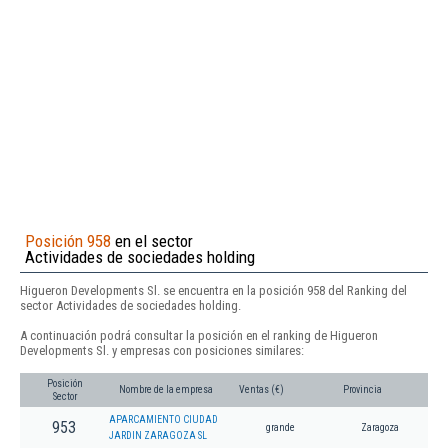
Posición 958
en el sector
Actividades de sociedades holding
Higueron Developments Sl. se encuentra en la posición 958 del Ranking del
sector Actividades de sociedades holding.
A continuación podrá consultar la posición en el ranking de Higueron
Developments Sl. y empresas con posiciones similares:
Posición
Nombre de la empresa
Ventas (€)
Provincia
Sector
APARCAMIENTO CIUDAD
953
grande
Zaragoza
JARDIN ZARAGOZA SL