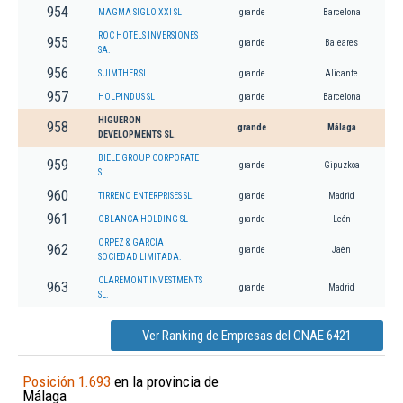
954
MAGMA SIGLO XXI SL
grande
Barcelona
ROC HOTELS INVERSIONES
955
grande
Baleares
SA.
956
SUIMTHER SL
grande
Alicante
957
HOLPINDUS SL
grande
Barcelona
HIGUERON
958
grande
Málaga
DEVELOPMENTS SL.
BIELE GROUP CORPORATE
959
grande
Gipuzkoa
SL.
960
TIRRENO ENTERPRISES SL.
grande
Madrid
961
OBLANCA HOLDING SL
grande
León
ORPEZ & GARCIA
962
grande
Jaén
SOCIEDAD LIMITADA.
CLAREMONT INVESTMENTS
963
grande
Madrid
SL.
Ver Ranking de Empresas del CNAE 6421
Posición 1.693
en la provincia de
Málaga