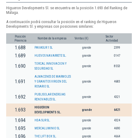
Higueron Developments Sl. se encuentra en la posición 1.693 del Ranking de
Málaga.
A continuación podrá consultar la posición en el ranking de Higueron
Developments Sl. y empresas con posiciones similares:
Posición
Sector
Nombre de la empresa
Ventas (€)
Provincia
Actividad
1.688
PAVASUR 1 SL
grande
2399
1.689
HUEVOS NAVARRETE SL.
grande
0147
TORCAL INNOVACION Y
1.690
grande
8553
SEGURIDAD SL
ALMACENES DE MARMOLES
1.691
Y GRANITOS VIRGEN DEL
grande
4683
ROSARIO SL
PUBLISOLAR ENERGIAS
1.692
grande
4321
RENOVABLES SL.
HIGUERON
1.693
grande
6421
DEVELOPMENTS SL.
1.694
HDA SUR SL.
grande
4324
1.695
MERCALUMINIO SL
grande
4690
1.696
THE LIFT BOX SL.
grande
4664