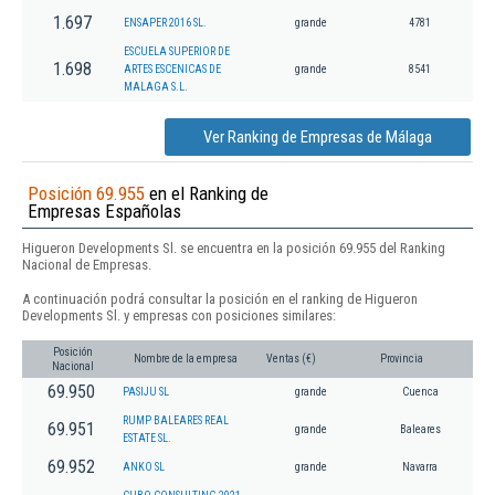
1.697
ENSAPER 2016 SL.
grande
4781
ESCUELA SUPERIOR DE
1.698
ARTES ESCENICAS DE
grande
8541
MALAGA S.L.
Ver Ranking de Empresas de Málaga
Posición 69.955
en el Ranking de
Empresas Españolas
Higueron Developments Sl. se encuentra en la posición 69.955 del Ranking
Nacional de Empresas.
A continuación podrá consultar la posición en el ranking de Higueron
Developments Sl. y empresas con posiciones similares:
Posición
Nombre de la empresa
Ventas (€)
Provincia
Nacional
69.950
PASIJU SL
grande
Cuenca
RUMP BALEARES REAL
69.951
grande
Baleares
ESTATE SL.
69.952
ANKO SL
grande
Navarra