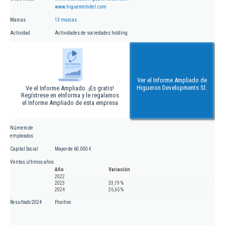
www.higueronhotel.com
Marcas
13 marcas
Actividad
Actividades de sociedades holding
Ver el Informe Ampliado de
Higueron Developments Sl.
Ve el Informe Ampliado. ¡Es gratis!
Regístrese en eInforma y le regalamos
el Informe Ampliado de esta empresa
Número de
empleados
Capital Social
Mayor de 60.000 €
Ventas últimos años
Año
Variación
2022
2023
33,19 %
2024
26,65 %
Resultado 2024
Positivo