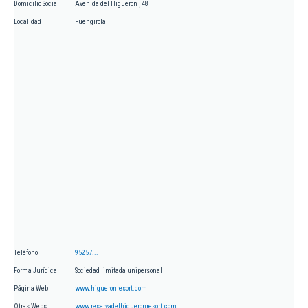
Domicilio Social
Avenida del Higueron , 48
Localidad
Fuengirola
Teléfono
95257...
Forma Jurídica
Sociedad limitada unipersonal
Página Web
www.higueronresort.com
Otras Webs
www.reservadelhigueronresort.com