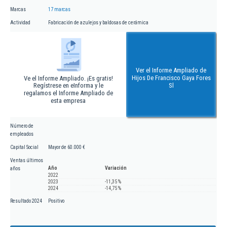
Marcas
17 marcas
Actividad
Fabricación de azulejos y baldosas de cerámica
Ver el Informe Ampliado de
Hijos De Francisco Gaya Fores
Ve el Informe Ampliado. ¡Es gratis!
Regístrese en eInforma y le
Sl
regalamos el Informe Ampliado de
esta empresa
Número de
empleados
Capital Social
Mayor de 60.000 €
Ventas últimos
Año
Variación
años
2022
2023
-11,35 %
2024
-14,75 %
Resultado 2024
Positivo