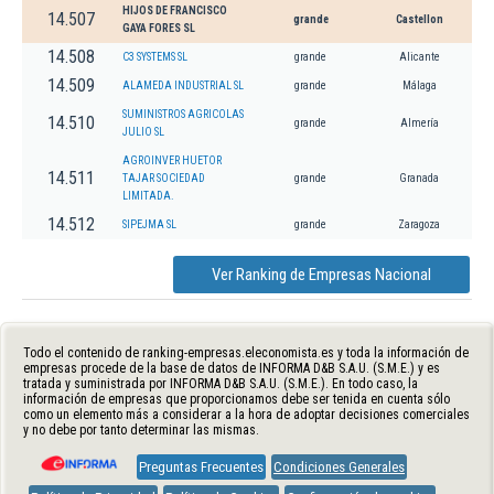
HIJOS DE FRANCISCO
14.507
grande
Castellon
GAYA FORES SL
14.508
C3 SYSTEMS SL
grande
Alicante
14.509
ALAMEDA INDUSTRIAL SL
grande
Málaga
SUMINISTROS AGRICOLAS
14.510
grande
Almería
JULIO SL
AGROINVER HUETOR
14.511
TAJAR SOCIEDAD
grande
Granada
LIMITADA.
14.512
SIPEJMA SL
grande
Zaragoza
Ver Ranking de Empresas Nacional
Todo el contenido de ranking-empresas.eleconomista.es y toda la información de
empresas procede de la base de datos de INFORMA D&B S.A.U. (S.M.E.) y es
tratada y suministrada por INFORMA D&B S.A.U. (S.M.E.). En todo caso, la
información de empresas que proporcionamos debe ser tenida en cuenta sólo
como un elemento más a considerar a la hora de adoptar decisiones comerciales
y no debe por tanto determinar las mismas.
Preguntas Frecuentes
Condiciones Generales