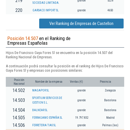
219
grande
5226
SOCIEDAD LIMITADA.
220
GARSACO IMPORT SL
grande
4650
Ver Ranking de Empresas de Castellon
Posición 14.507
en el Ranking de
Empresas Españolas
Hijos De Francisco Gaya Fores Sl se encuentra en la posición 14.507 del
Ranking Nacional de Empresas.
A continuación podrá consultar la posición en el ranking de Hijos De Francisco
Gaya Fores Sl y empresas con posiciones similares:
Posición
Nombre de la empresa
Ventas (€)
Provincia
Nacional
14.502
MAGAPOR SL
grande
Zaragoza
SPORTIUM SERVICIOS DE
14.503
grande
Barcelona
GESTION S.L.
14.504
BALNEAR SL
grande
Barcelona
14.505
FERRAGAMO ESPAÑA SL
19.797.832
Madrid
14.506
FERRETERIA TIAS SL
grande
Palmas (las)