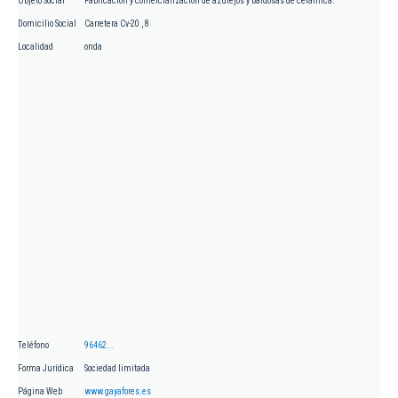
Objeto Social
Fabricación y comercialización de azulejos y baldosas de cerámica.
Domicilio Social
Carretera Cv-20 , 8
Localidad
onda
Teléfono
96462...
Forma Jurídica
Sociedad limitada
Página Web
www.gayafores.es