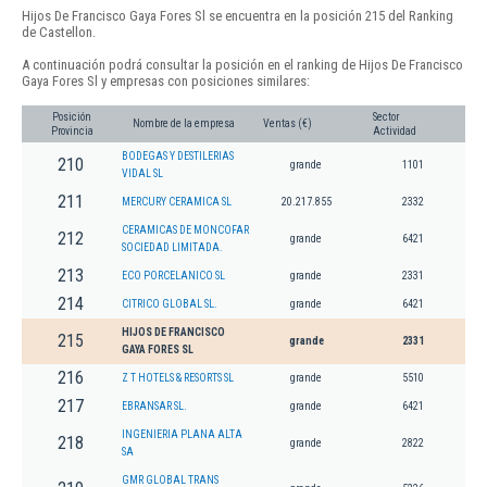
Hijos De Francisco Gaya Fores Sl se encuentra en la posición 215 del Ranking
de Castellon.
A continuación podrá consultar la posición en el ranking de Hijos De Francisco
Gaya Fores Sl y empresas con posiciones similares:
Posición
Sector
Nombre de la empresa
Ventas (€)
Provincia
Actividad
BODEGAS Y DESTILERIAS
210
grande
1101
VIDAL SL
211
MERCURY CERAMICA SL
20.217.855
2332
CERAMICAS DE MONCOFAR
212
grande
6421
SOCIEDAD LIMITADA.
213
ECO PORCELANICO SL
grande
2331
214
CITRICO GLOBAL SL.
grande
6421
HIJOS DE FRANCISCO
215
grande
2331
GAYA FORES SL
216
Z T HOTELS & RESORTS SL
grande
5510
217
EBRANSAR SL.
grande
6421
INGENIERIA PLANA ALTA
218
grande
2822
SA
GMR GLOBAL TRANS