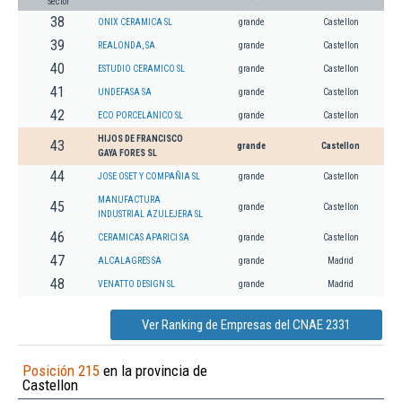
Sector
38
ONIX CERAMICA SL
grande
Castellon
39
REALONDA, SA
grande
Castellon
40
ESTUDIO CERAMICO SL
grande
Castellon
41
UNDEFASA SA
grande
Castellon
42
ECO PORCELANICO SL
grande
Castellon
HIJOS DE FRANCISCO
43
grande
Castellon
GAYA FORES SL
44
JOSE OSET Y COMPAÑIA SL
grande
Castellon
MANUFACTURA
45
grande
Castellon
INDUSTRIAL AZULEJERA SL
46
CERAMICAS APARICI SA
grande
Castellon
47
ALCALAGRES SA
grande
Madrid
48
VENATTO DESIGN SL
grande
Madrid
Ver Ranking de Empresas del CNAE 2331
Posición 215
en la provincia de
Castellon