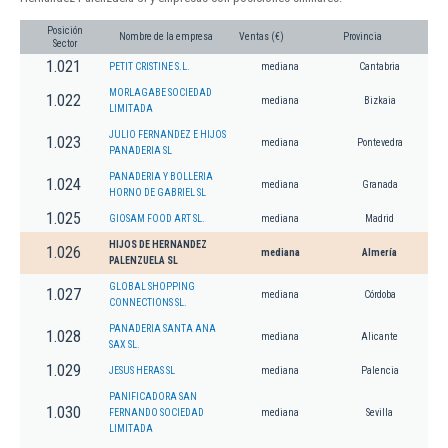
Posición
Nombre de la empresa
Ventas (€)
Provincia
Sector
1.021
PETIT CRISTINE S.L.
mediana
Cantabria
MORLAGABE SOCIEDAD
1.022
mediana
Bizkaia
LIMITADA
JULIO FERNANDEZ E HIJOS
1.023
mediana
Pontevedra
PANADERIA SL
PANADERIA Y BOLLERIA
1.024
mediana
Granada
HORNO DE GABRIEL SL
1.025
GIOSAM FOOD ART SL.
mediana
Madrid
HIJOS DE HERNANDEZ
1.026
mediana
Almería
PALENZUELA SL
GLOBAL SHOPPING
1.027
mediana
Córdoba
CONNECTIONS SL.
PANADERIA SANTA ANA
1.028
mediana
Alicante
SAX SL.
1.029
JESUS HERAS SL
mediana
Palencia
PANIFICADORA SAN
1.030
FERNANDO SOCIEDAD
mediana
Sevilla
LIMITADA