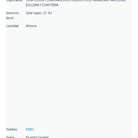
Objeto Social
CONFECCION Y ELABORACION DE PRODUCTOS DE PANADERIA, PASTELERIA,
BOLLERIA Y CONFITERIA
Domicilio
Calle Ingles , 27 - BJ
Social
Localidad
Almeria
Teléfono
95085...
Forma
Sociedad limitada