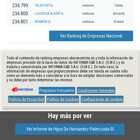
234.799
TALAFONT SL
mediana
Toledo
234.800
LOGISTICA ALBERT SL
mediana
Alicante
234.801
NORATEK SL
mediana
Bizkaia
Ver Ranking de Empresas Nacional
Todo el contenido de ranking-empresas.eleconomista.es y toda la información de
empresas procede de la base de datos de INFORMA D&B S.A.U. (S.M.E.) y es
tratada y suministrada por INFORMA D&B S.A.U. (S.M.E.). En todo caso, la
información de empresas que proporcionamos debe ser tenida en cuenta sólo
como un elemento más a considerar a la hora de adoptar decisiones comerciales
y no debe por tanto determinar las mismas.
Preguntas Frecuentes
Condiciones Generales
Política de Privacidad
Política de Cookies
Configuración de cookies
Hay más por ver
Ver Informe de Hijos De Hernandez Palenzuela Sl