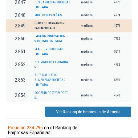
2.847
DOS GARDENIAS SOCIEDAD
mediana
4776
LIMITADA
2.848
MULTICOR ESPAÑA SL
mediana
4774
HIJOS DE HERNANDEZ
2.849
mediana
1071
PALENZUELA SL
LAKKUN INNOVACION
2.850
mediana
7732
SOCIEDAD LIMITADA
REAL JOVE SOCIEDAD
2.851
mediana
5611
LIMITADA.
NEUMATICOS LA JUAIDA
2.852
mediana
4782
SL
ARTE CULINARIO
2.853
ALMERIENSE SOCIEDAD
mediana
5630
LIMITADA.
ROGER IMPORT Y EXPORT
2.854
mediana
4642
SL
Ver Ranking de Empresas de Almería
Posición 234.796
en el Ranking de
Empresas Españolas