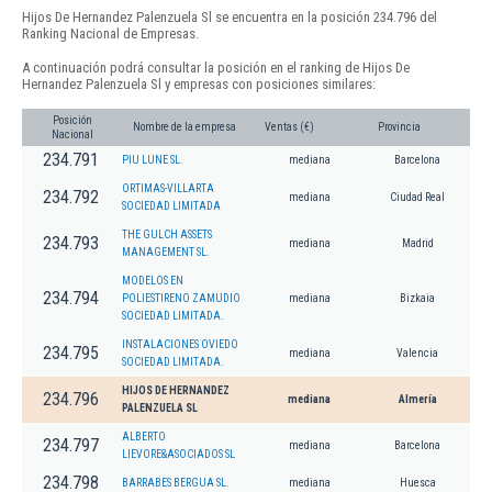
Hijos De Hernandez Palenzuela Sl se encuentra en la posición 234.796 del
Ranking Nacional de Empresas.
A continuación podrá consultar la posición en el ranking de Hijos De
Hernandez Palenzuela Sl y empresas con posiciones similares:
Posición
Nombre de la empresa
Ventas (€)
Provincia
Nacional
234.791
PIU LUNE SL.
mediana
Barcelona
ORTIMAS-VILLARTA
234.792
mediana
Ciudad Real
SOCIEDAD LIMITADA
THE GULCH ASSETS
234.793
mediana
Madrid
MANAGEMENT SL.
MODELOS EN
234.794
POLIESTIRENO ZAMUDIO
mediana
Bizkaia
SOCIEDAD LIMITADA.
INSTALACIONES OVIEDO
234.795
mediana
Valencia
SOCIEDAD LIMITADA.
HIJOS DE HERNANDEZ
234.796
mediana
Almería
PALENZUELA SL
ALBERTO
234.797
mediana
Barcelona
LIEVORE&ASOCIADOS SL
234.798
BARRABES BERGUA SL.
mediana
Huesca