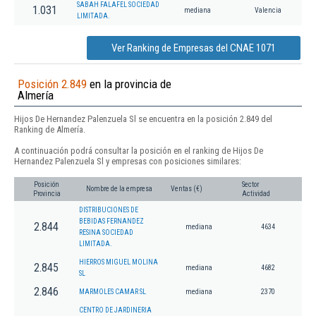
SABAH FALAFEL SOCIEDAD
1.031
mediana
Valencia
LIMITADA.
Ver Ranking de Empresas del CNAE 1071
Posición 2.849
en la provincia de
Almería
Hijos De Hernandez Palenzuela Sl se encuentra en la posición 2.849 del
Ranking de Almería.
A continuación podrá consultar la posición en el ranking de Hijos De
Hernandez Palenzuela Sl y empresas con posiciones similares:
Posición
Sector
Nombre de la empresa
Ventas (€)
Provincia
Actividad
DISTRIBUCIONES DE
BEBIDAS FERNANDEZ
2.844
mediana
4634
RESINA SOCIEDAD
LIMITADA.
HIERROS MIGUEL MOLINA
2.845
mediana
4682
SL
2.846
MARMOLES CAMAR SL
mediana
2370
CENTRO DE JARDINERIA