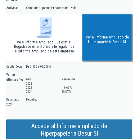
Actividad
Comercio al por mayor no especializado
Ver el Informe Ampliado de
Hiperpapeleria Besur Sl
Ve el Informe Ampliado. ¡Es gratis!
Regístrese en eInforma y le regalamos
el Informe Ampliado de esta empresa
Capital Social
De 3.100 a 60.000 €
Ventas
Año
Variación
últimos años
2022
2023
-16,67 %
2024
28,87 %
Resultado
Negativo
2024
Accede al Informe ampliado de
Hiperpapeleria Besur Sl