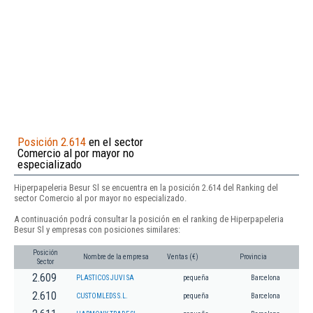
Posición 2.614
en el sector
Comercio al por mayor no
especializado
Hiperpapeleria Besur Sl se encuentra en la posición 2.614 del Ranking del
sector Comercio al por mayor no especializado.
A continuación podrá consultar la posición en el ranking de Hiperpapeleria
Besur Sl y empresas con posiciones similares:
Posición
Nombre de la empresa
Ventas (€)
Provincia
Sector
2.609
PLASTICOS JUVI SA
pequeña
Barcelona
2.610
CUSTOMLEDS S.L.
pequeña
Barcelona