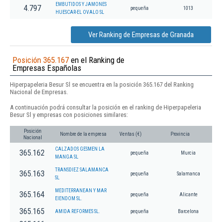
EMBUTIDOS Y JAMONES
4.797
pequeña
1013
HUESCAR-EL OVALO SL
Ver Ranking de Empresas de Granada
Posición 365.167
en el Ranking de
Empresas Españolas
Hiperpapeleria Besur Sl se encuentra en la posición 365.167 del Ranking
Nacional de Empresas.
A continuación podrá consultar la posición en el ranking de Hiperpapeleria
Besur Sl y empresas con posiciones similares:
Posición
Nombre de la empresa
Ventas (€)
Provincia
Nacional
CALZADOS GESMEN LA
365.162
pequeña
Murcia
MANGA SL
TRANSDIEZ SALAMANCA
365.163
pequeña
Salamanca
SL
MEDITERRANEAN Y MAR
365.164
pequeña
Alicante
EIENDOM SL.
365.165
AMIDA REFORMES SL.
pequeña
Barcelona