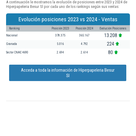
A continuación le mostramos la evolución de posiciones entre 2023 y 2024 de
Hiperpapeleria Besur Sl por cada uno de los rankings según sus ventas:
Evolución posiciones 2023 vs 2024 - Ventas
Ranking
Posición 2023
Posición 2024
Evolución Posiciones
13.208
Nacional
378.375
365.167
224
Granada
5.016
4.792
80
Sector CNAE 4690
2.694
2.614
Acceda a toda la información de Hiperpapeleria Besur
Sl