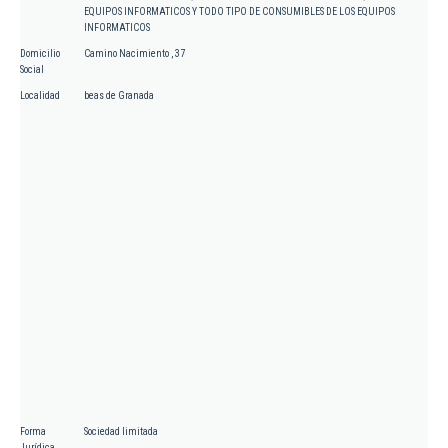
EQUIPOS INFORMATICOS Y TODO TIPO DE CONSUMIBLES DE LOS EQUIPOS
INFORMATICOS
Domicilio
Camino Nacimiento , 37
Social
Localidad
beas de Granada
Forma
Sociedad limitada
Jurídica