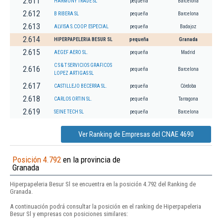
2.611
HARMONY TRADE SL
pequeña
Barcelona
2.612
B RIBERA SL
pequeña
Barcelona
2.613
ALVISA S.COOP. ESPECIAL
pequeña
Badajoz
2.614
HIPERPAPELERIA BESUR SL
pequeña
Granada
2.615
AEGEF AERO SL.
pequeña
Madrid
C S & T SERVICIOS GRAFICOS
2.616
pequeña
Barcelona
LOPEZ ARTIGAS SL
2.617
CASTILLEJO BECERRA SL.
pequeña
Córdoba
2.618
CARLOS ORTIN SL.
pequeña
Tarragona
2.619
SEINE TECH SL
pequeña
Barcelona
Ver Ranking de Empresas del CNAE 4690
Posición 4.792
en la provincia de
Granada
Hiperpapeleria Besur Sl se encuentra en la posición 4.792 del Ranking de
Granada.
A continuación podrá consultar la posición en el ranking de Hiperpapeleria
Besur Sl y empresas con posiciones similares: