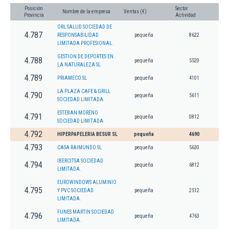
Posición
Sector
Nombre de la empresa
Ventas (€)
Provincia
Actividad
ORL SALUD SOCIEDAD DE
4.787
RESPONSABILIDAD
pequeña
8622
LIMITADA PROFESIONAL.
GESTION DE DEPORTES EN
4.788
pequeña
5520
LA NATURALEZA SL
4.789
PRIAMECO SL
pequeña
4101
LA PLAZA CAFE & GRILL
4.790
pequeña
5611
SOCIEDAD LIMITADA.
ESTEBAN MORENO
4.791
pequeña
0812
SOCIEDAD LIMITADA.
4.792
HIPERPAPELERIA BESUR SL
pequeña
4690
4.793
CASA RAIMUNDO SL
pequeña
5630
IBERCITSA SOCIEDAD
4.794
pequeña
6812
LIMITADA.
EUROWINDOWS ALUMINIO
4.795
Y PVC SOCIEDAD
pequeña
2512
LIMITADA.
FUNES MARTIN SOCIEDAD
4.796
pequeña
4763
LIMITADA.