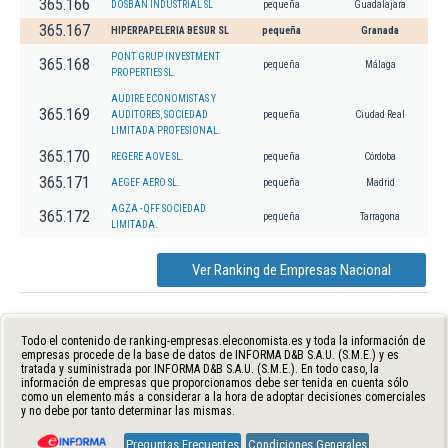
365.166
DOSBAN INDUSTRIAL SL
pequeña
Guadalajara
365.167
HIPERPAPELERIA BESUR SL
pequeña
Granada
PONT GRUP INVESTMENT
365.168
pequeña
Málaga
PROPERTIES SL.
AUDIRE ECONOMISTAS Y
365.169
AUDITORES, SOCIEDAD
pequeña
Ciudad Real
LIMITADA PROFESIONAL.
365.170
REGERE AOVE SL.
pequeña
Córdoba
365.171
AEGEF AERO SL.
pequeña
Madrid
AGZA - QFF SOCIEDAD
365.172
pequeña
Tarragona
LIMITADA.
Ver Ranking de Empresas Nacional
Todo el contenido de ranking-empresas.eleconomista.es y toda la información de
empresas procede de la base de datos de INFORMA D&B S.A.U. (S.M.E.) y es
tratada y suministrada por INFORMA D&B S.A.U. (S.M.E.). En todo caso, la
información de empresas que proporcionamos debe ser tenida en cuenta sólo
como un elemento más a considerar a la hora de adoptar decisiones comerciales
y no debe por tanto determinar las mismas.
Preguntas Frecuentes
Condiciones Generales