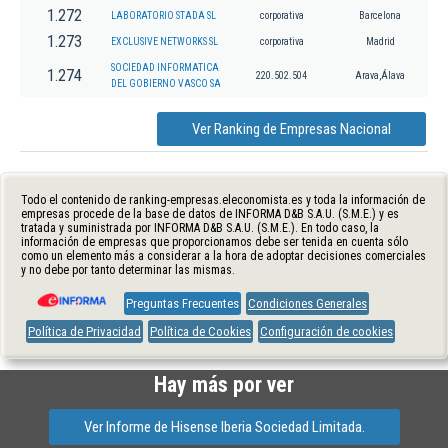
1.272
LABORATORIO STADA SL
corporativa
Barcelona
1.273
EXCLUSIVE NETWORKS SL
corporativa
Madrid
SOCIEDAD INFORMATICA
1.274
220.502.504
Arava,Álava
DEL GOBIERNO VASCO SA
Ver Ranking de Empresas Nacional
Todo el contenido de ranking-empresas.eleconomista.es y toda la información de
empresas procede de la base de datos de INFORMA D&B S.A.U. (S.M.E.) y es
tratada y suministrada por INFORMA D&B S.A.U. (S.M.E.). En todo caso, la
información de empresas que proporcionamos debe ser tenida en cuenta sólo
como un elemento más a considerar a la hora de adoptar decisiones comerciales
y no debe por tanto determinar las mismas.
Preguntas Frecuentes
Condiciones Generales
Política de Privacidad
Política de Cookies
Configuración de cookies
Hay más por ver
Ver Informe de Hisense Iberia Sociedad Limitada.