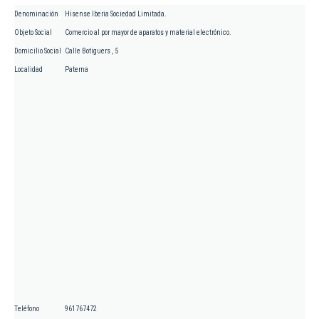
Denominación
Hisense Iberia Sociedad Limitada.
Objeto Social
Comercio al por mayor de aparatos y material electrónico.
Domicilio Social
Calle Botiguers , 5
Localidad
Paterna
Teléfono
961767472