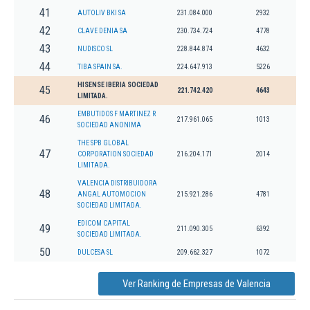
41
AUTOLIV BKI SA
231.084.000
2932
42
CLAVE DENIA SA
230.734.724
4778
43
NUDISCO SL
228.844.874
4632
44
TIBA SPAIN SA.
224.647.913
5226
HISENSE IBERIA SOCIEDAD
45
221.742.420
4643
LIMITADA.
EMBUTIDOS F MARTINEZ R
46
217.961.065
1013
SOCIEDAD ANONIMA
THE SPB GLOBAL
47
CORPORATION SOCIEDAD
216.204.171
2014
LIMITADA.
VALENCIA DISTRIBUIDORA
48
ANGAL AUTOMOCION
215.921.286
4781
SOCIEDAD LIMITADA.
EDICOM CAPITAL
49
211.090.305
6392
SOCIEDAD LIMITADA.
50
DULCESA SL
209.662.327
1072
Ver Ranking de Empresas de Valencia