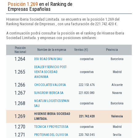
Posición 1.269
en el Ranking de
Empresas Españolas
Hisense Iberia Sociedad Limitada. se encuentra en la posición 1.269 del
Ranking Nacional de Empresas , con una facturación de 221.742.420 €.
A continuación podrá consultar la posición en el ranking de Hisense Iberia
Sociedad Limitada. y empresas con posiciones similares:
Posición
Nombre de la empresa
Ventas (€)
Provincia
Nacional
1.264
DSV ROAD SPAIN SAU
corporativa
Barcelona
DEALER Y SERVICIO POST-
1.265
VENTA SOCIEDAD
corporativa
Madrid
ANONIMA
1.266
CHOCOLATES VALOR SA
222.153.676
Alicante
1.267
SUNGROW IBERICA SA
221.820.080
Navarra
NOATUM LOGISTICS SPAIN
1.268
corporativa
Barcelona
SAU
HISENSE IBERIA SOCIEDAD
1.269
221.742.420
Valencia
LIMITADA.
1.270
TECNICA Y PROYECTOS SA
corporativa
Madrid
1.271
PROTEINAS DEL OLIVO SA
220.763.045
Sevilla