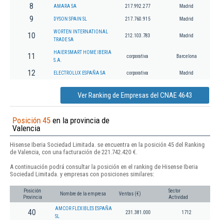
8
AMARA SA
217.992.277
Madrid
9
DYSON SPAIN SL
217.760.915
Madrid
WORTEN INTERNATIONAL
10
212.103.783
Madrid
TRADE SA
HAIER SMART HOME IBERIA
11
corporativa
Barcelona
S.A.
12
ELECTROLUX ESPAÑA SA
corporativa
Madrid
Ver Ranking de Empresas del CNAE 4643
Posición 45
en la provincia de
Valencia
Hisense Iberia Sociedad Limitada. se encuentra en la posición 45 del Ranking
de Valencia, con una facturación de 221.742.420 €.
A continuación podrá consultar la posición en el ranking de Hisense Iberia
Sociedad Limitada. y empresas con posiciones similares:
Posición
Sector
Nombre de la empresa
Ventas (€)
Provincia
Actividad
AMCOR FLEXIBLES ESPAÑA
40
231.381.000
1712
SL