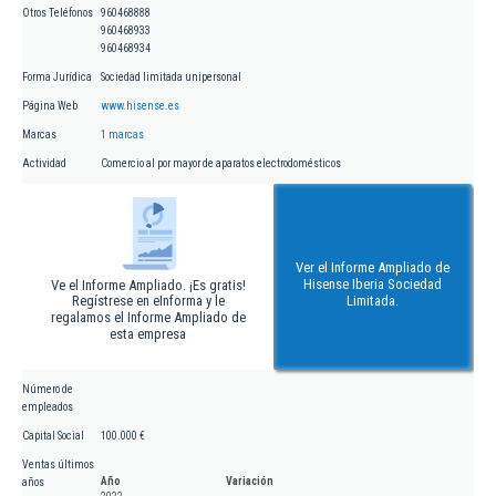
Otros Teléfonos
960468888
960468933
960468934
Forma Jurídica
Sociedad limitada unipersonal
Página Web
www.hisense.es
Marcas
1 marcas
Actividad
Comercio al por mayor de aparatos electrodomésticos
Ver el Informe Ampliado de
Hisense Iberia Sociedad
Ve el Informe Ampliado. ¡Es gratis!
Regístrese en eInforma y le
Limitada.
regalamos el Informe Ampliado de
esta empresa
Número de
empleados
Capital Social
100.000 €
Ventas últimos
Año
Variación
años