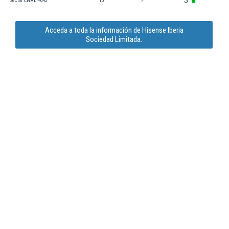
3
Sector CNAE 4643
10
7
Acceda a toda la información de Hisense Iberia
Sociedad Limitada.