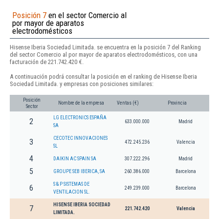
Posición 7
en el sector Comercio al
por mayor de aparatos
electrodomésticos
Hisense Iberia Sociedad Limitada. se encuentra en la posición 7 del Ranking
del sector Comercio al por mayor de aparatos electrodomésticos, con una
facturación de 221.742.420 €.
A continuación podrá consultar la posición en el ranking de Hisense Iberia
Sociedad Limitada. y empresas con posiciones similares:
Posición
Nombre de la empresa
Ventas (€)
Provincia
Sector
LG ELECTRONICS ESPAÑA
2
633.000.000
Madrid
SA
CECOTEC INNOVACIONES
3
472.245.236
Valencia
SL
4
DAIKIN AC SPAIN SA
307.222.296
Madrid
5
GROUPE SEB IBERICA, SA
260.386.000
Barcelona
S & P SISTEMAS DE
6
249.239.000
Barcelona
VENTILACION SL.
HISENSE IBERIA SOCIEDAD
7
221.742.420
Valencia
LIMITADA.