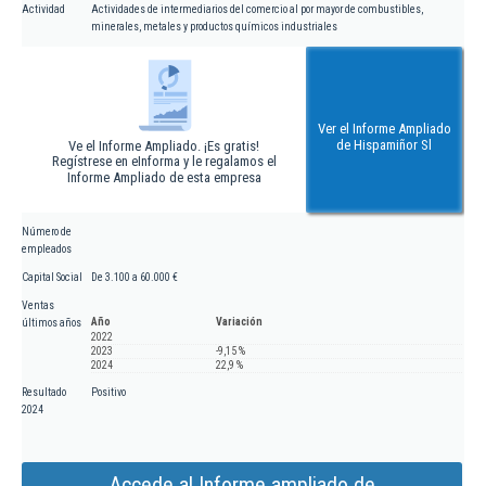
Actividad
Actividades de intermediarios del comercio al por mayor de combustibles,
minerales, metales y productos químicos industriales
Ver el Informe Ampliado
de Hispamiñor Sl
Ve el Informe Ampliado. ¡Es gratis!
Regístrese en eInforma y le regalamos el
Informe Ampliado de esta empresa
Número de
empleados
Capital Social
De 3.100 a 60.000 €
Ventas
Año
Variación
últimos años
2022
2023
-9,15 %
2024
22,9 %
Resultado
Positivo
2024
Accede al Informe ampliado de