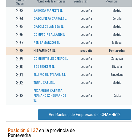
Nombre de la empresa
Ventas (€)
Provincia
Sector
293
JAIDOKA MARKETS SL
pequeña
Madrid
294
GASOLINERA CARRAL SL.
pequeña
Coruña
295
GASOLEOS LAMBEA SL.
pequeña
Madrid
296
COMPTOIR BALLAND SL
pequeña
Madrid
297
PERIBAMAR 2008 SL
pequeña
Málaga
298
HISPAMIÑOR SL
pequeña
Pontevedra
299
COMBUSTIBLES CRESPO SL
pequeña
Zaragoza
300
BGS BROKERS SL
pequeña
Bizkaia
301
ELLI MOBILITY SPAIN S.L.
pequeña
Barcelona
302
TREFIL CABLE SL
pequeña
Madrid
RECAMBIOS CABRERA
303
FERNANDEZ HERMANOS
pequeña
Cádiz
SL.
Ver Ranking de Empresas del CNAE 4612
Posición 6.137
en la provincia de
Pontevedra