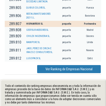
SOCIEDAD LIMITADA.
289.805
QUIBUS COLORS SL.
pequeña
Huesca
RESTAURANTE SABORES
289.806
pequeña
Barcelona
2021 S.L.
289.807
HISPAMIÑOR SL
pequeña
Pontevedra
289.808
GESFISUR ASESORES SL
pequeña
Madrid
289.809
CIVILEX INGENIERIA SL.
pequeña
Cáceres
289.810
RAMIPORC SL
pequeña
Lérida
JASO, PEREZ DE CIRIZA E
289.811
pequeña
Navarra
IRAIZOZ CONSULTORES SL.
289.812
LUGOPACK SL
pequeña
Cádiz
Ver Ranking de Empresas Nacional
Todo el contenido de ranking-empresas.eleconomista.es y toda la información de
empresas procede de la base de datos de INFORMA D&B S.A.U. (S.M.E.) y es
tratada y suministrada por INFORMA D&B S.A.U. (S.M.E.). En todo caso, la
información de empresas que proporcionamos debe ser tenida en cuenta sólo
como un elemento más a considerar a la hora de adoptar decisiones comerciales
y no debe por tanto determinar las mismas.