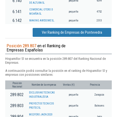
6.140
pequeña
4399
DE ALTURA SL
COMERCIAL OTERO D
6.141
pequeña
4752
MOAÑA SL
6.142
MAKING AWESOME SL.
pequeña
2513
Ver Ranking de Empresas de Pontevedra
Posición 289.807
en el Ranking de
Empresas Españolas
Hispamiñor Sl se encuentra en la posición 289.807 del Ranking Nacional de
Empresas.
A continuación podrá consultar la posición en el ranking de Hispamiñor Sl y
empresas con posiciones similares:
Posición
Nombre de la empresa
Ventas (€)
Provincia
Nacional
EXCLUSIVAS TECNICAS
289.802
pequeña
Zaragoza
INDUSTRIALES SA
PROYECTOS TECNICOS
289.803
pequeña
Baleares
PROTEC SL
MO2FERO JAEN 2020
289.804
pequeña
Jaén