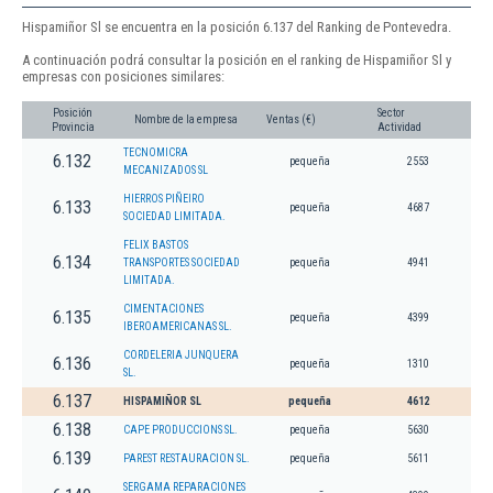
Hispamiñor Sl se encuentra en la posición 6.137 del Ranking de Pontevedra.
A continuación podrá consultar la posición en el ranking de Hispamiñor Sl y
empresas con posiciones similares:
Posición
Sector
Nombre de la empresa
Ventas (€)
Provincia
Actividad
TECNOMICRA
6.132
pequeña
2553
MECANIZADOS SL
HIERROS PIÑEIRO
6.133
pequeña
4687
SOCIEDAD LIMITADA.
FELIX BASTOS
6.134
TRANSPORTES SOCIEDAD
pequeña
4941
LIMITADA.
CIMENTACIONES
6.135
pequeña
4399
IBEROAMERICANAS SL.
CORDELERIA JUNQUERA
6.136
pequeña
1310
SL.
6.137
HISPAMIÑOR SL
pequeña
4612
6.138
CAPE PRODUCCIONS SL.
pequeña
5630
6.139
PAREST RESTAURACION SL.
pequeña
5611
SERGAMA REPARACIONES