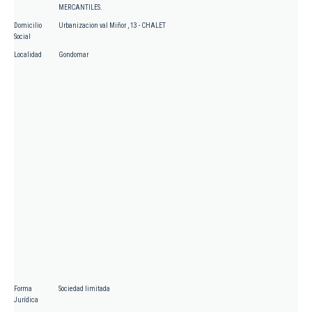
MERCANTILES.
Domicilio
Urbanizacion val Miñor , 13 - CHALET
Social
Localidad
Gondomar
Forma
Sociedad limitada
Jurídica