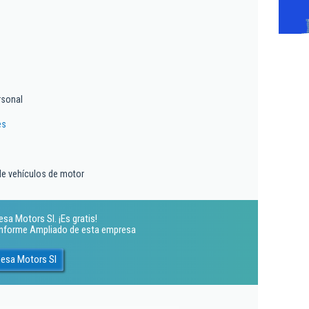
rsonal
es
de vehículos de motor
a Motors Sl. ¡Es gratis!
 Informe Ampliado de esta empresa
nesa Motors Sl