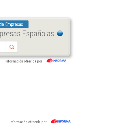
 de Empresas
mpresas Españolas
Información ofrecida por
Información ofrecida por