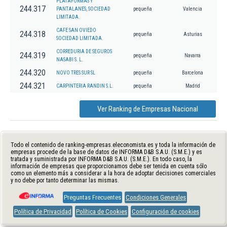
PLATAFORMAS Y
244.317
PANTALANES, SOCIEDAD
pequeña
Valencia
LIMITADA.
CAFE SAN OVIEDO
244.318
pequeña
Asturias
SOCIEDAD LIMITADA.
CORREDURIA DE SEGUROS
244.319
pequeña
Navarra
NASABI S. L.
244.320
NOVO TRES SUR SL
pequeña
Barcelona
244.321
CARPINTERIA RANDIN S.L.
pequeña
Madrid
Ver Ranking de Empresas Nacional
Todo el contenido de ranking-empresas.eleconomista.es y toda la información de
empresas procede de la base de datos de INFORMA D&B S.A.U. (S.M.E.) y es
tratada y suministrada por INFORMA D&B S.A.U. (S.M.E.). En todo caso, la
información de empresas que proporcionamos debe ser tenida en cuenta sólo
como un elemento más a considerar a la hora de adoptar decisiones comerciales
y no debe por tanto determinar las mismas.
Preguntas Frecuentes
Condiciones Generales
Política de Privacidad
Política de Cookies
Configuración de cookies