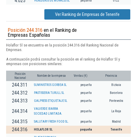
4.025
HEREDEROS DE MORALES SL
pequeña
0122
Ver Ranking de Empresas de Tenerife
Posición 244.316
en el Ranking de
Empresas Españolas
Holaflor Sl se encuentra en la posición 244.316 del Ranking Nacional de
Empresas.
A continuación podrá consultar la posición en el ranking de Holaflor Sl y
empresas con posiciones similares:
Posición
Nombre de la empresa
Ventas (€)
Provincia
Nacional
244.311
SUMINISTROS GORBEA SL
pequeña
Bizkaia
244.312
PASTISSERIA TURULL SL
pequeña
Barcelona
244.313
GALPRESS ETIQUETAJE SL
pequeña
Pontevedra
VALVERDE IBARRA
244.314
pequeña
La Rioja
SOCIEDAD LIMITADA.
244.315
SALUTARY FRESH FOOD SL.
pequeña
Madrid
244.316
HOLAFLOR SL
pequeña
Tenerife