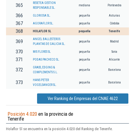
RESETEA GESTION
365
mediana
Pontevedra
RESPONSABLE SL.
366
GLORIOSA SL.
pequeña
Asturias
367
AGORAFLOR SL.
pequeña
Córdoba
368
HOLAFLOR SL
pequeña
Tenerife
ANGEL BALLESTEROS
369
pequeña
Madrid
PLANTAS DE GALICIA SL.
370
MIS FLORES SL
pequeña
Soria
371
PODAS PACHECO SL.
pequeña
Alicante
GRASS, EDGING &
372
pequeña
Barcelona
COMPLEMENTS S.L.
HANS PETER
373
pequeña
Barcelona
VOGELSANGER SL.
Ver Ranking de Empresas del CNAE 4622
Posición 4.020
en la provincia de
Tenerife
Holaflor Sl se encuentra en la posición 4.020 del Ranking de Tenerife.