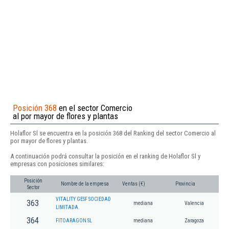
Posición 368
en el sector Comercio
al por mayor de flores y plantas
Holaflor Sl se encuentra en la posición 368 del Ranking del sector Comercio al
por mayor de flores y plantas.
A continuación podrá consultar la posición en el ranking de Holaflor Sl y
empresas con posiciones similares:
Posición
Nombre de la empresa
Ventas (€)
Provincia
Sector
VITALITY GESF SOCIEDAD
363
mediana
Valencia
LIMITADA.
364
FITOARAGON SL
mediana
Zaragoza