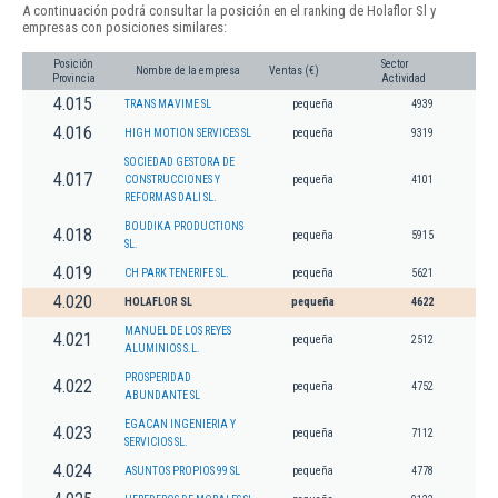
A continuación podrá consultar la posición en el ranking de Holaflor Sl y
empresas con posiciones similares:
Posición
Sector
Nombre de la empresa
Ventas (€)
Provincia
Actividad
4.015
TRANS MAVIME SL
pequeña
4939
4.016
HIGH MOTION SERVICES SL
pequeña
9319
SOCIEDAD GESTORA DE
4.017
CONSTRUCCIONES Y
pequeña
4101
REFORMAS DALI SL.
BOUDIKA PRODUCTIONS
4.018
pequeña
5915
SL.
4.019
CH PARK TENERIFE SL.
pequeña
5621
4.020
HOLAFLOR SL
pequeña
4622
MANUEL DE LOS REYES
4.021
pequeña
2512
ALUMINIOS S.L.
PROSPERIDAD
4.022
pequeña
4752
ABUNDANTE SL
EGACAN INGENIERIA Y
4.023
pequeña
7112
SERVICIOS SL.
4.024
ASUNTOS PROPIOS 99 SL
pequeña
4778