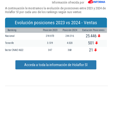
Información ofrecida por
A continuación le mostramos la evolución de posiciones entre 2023 y 2024 de
Holaflor Sl por cada uno de los rankings según sus ventas:
Evolución posiciones 2023 vs 2024 - Ventas
Ranking
Posición 2023
Posición 2024
Evolución Posiciones
25.446
Nacional
218.870
244.316
501
Tenerife
3.519
4.020
21
Sector CNAE 4622
347
368
Acceda a toda la información de Holaflor Sl