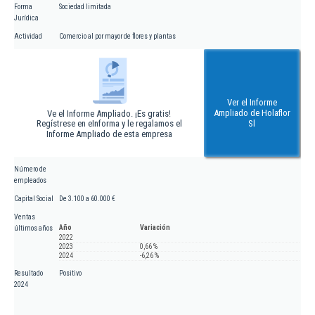
Forma
Sociedad limitada
Jurídica
Actividad
Comercio al por mayor de flores y plantas
Ver el Informe
Ampliado de Holaflor
Ve el Informe Ampliado. ¡Es gratis!
Regístrese en eInforma y le regalamos el
Sl
Informe Ampliado de esta empresa
Número de
empleados
Capital Social
De 3.100 a 60.000 €
Ventas
Año
Variación
últimos años
2022
2023
0,66 %
2024
-6,26 %
Resultado
Positivo
2024