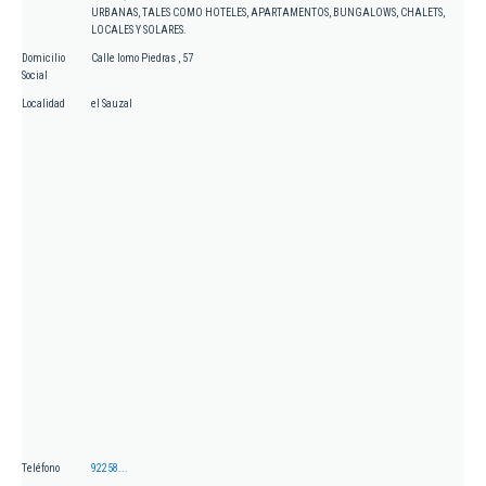
URBANAS, TALES COMO HOTELES, APARTAMENTOS, BUNGALOWS, CHALETS,
LOCALES Y SOLARES.
Domicilio
Calle lomo Piedras , 57
Social
Localidad
el Sauzal
Teléfono
92258...