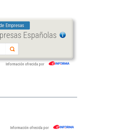
 de Empresas
mpresas Españolas
Información ofrecida por
Información ofrecida por