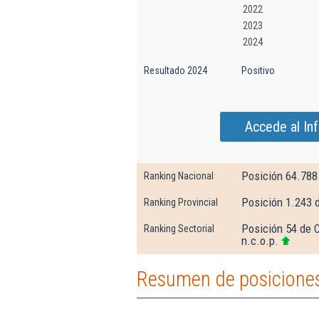
2022
2023
2024
Resultado 2024
Positivo
Accede al In
Posición 64.788
Ranking Nacional
Posición 1.243 
Ranking Provincial
Posición 54 de C
Ranking Sectorial
n.c.o.p.
Resumen de posicione