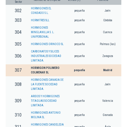
Sector
HORMIGONES EL
302
pequeña
Jaén
CONDADO S.L.
303
HORMITRES SLL
pequeña
Córdoba
HORMIGONES
304
MINGLANILLA S. L.
pequeña
Cuenca
UNIPERSONAL
305
HORMIGONES ORINOCO SL
pequeña
Palmas (las)
CARBONATOS Y SILICES
306
INDUSTRIALES SOCIEDAD
pequeña
Zaragoza
LIMITADA.
HORMIGON POLIMERO
307
pequeña
Madrid
COLMENAR SL
HORMIGONES CANADA DE
308
LA FUENTE SOCIEDAD
pequeña
Jaén
LIMITADA.
ARIDOS Y HORMIGONES
309
TITAGUAS SOCIEDAD
pequeña
Valencia
LIMITADA.
HORMIGONES ANTONIO
310
pequeña
Granada
MOLINA SL
HORMIGONES CANDELEDA
311
pequeña
Ávila