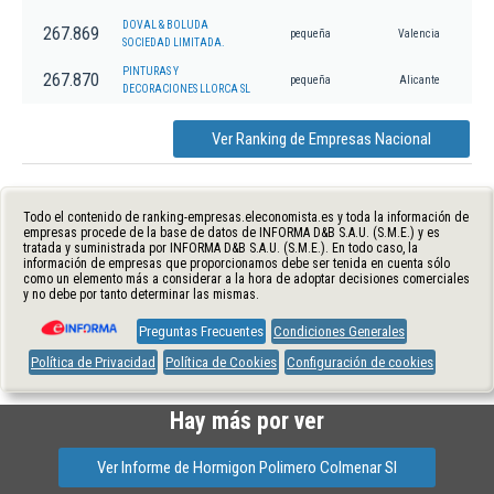
DOVAL & BOLUDA
267.869
pequeña
Valencia
SOCIEDAD LIMITADA.
PINTURAS Y
267.870
pequeña
Alicante
DECORACIONES LLORCA SL
Ver Ranking de Empresas Nacional
Todo el contenido de ranking-empresas.eleconomista.es y toda la información de
empresas procede de la base de datos de INFORMA D&B S.A.U. (S.M.E.) y es
tratada y suministrada por INFORMA D&B S.A.U. (S.M.E.). En todo caso, la
información de empresas que proporcionamos debe ser tenida en cuenta sólo
como un elemento más a considerar a la hora de adoptar decisiones comerciales
y no debe por tanto determinar las mismas.
Preguntas Frecuentes
Condiciones Generales
Política de Privacidad
Política de Cookies
Configuración de cookies
Hay más por ver
Ver Informe de Hormigon Polimero Colmenar Sl