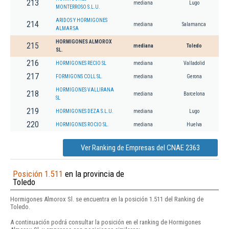
213
mediana
Lugo
MONTERROSO S.L.U.
ARIDOS Y HORMIGONES
214
mediana
Salamanca
ALMAR SA
HORMIGONES ALMOROX
215
mediana
Toledo
SL.
216
HORMIGONES RECIO SL
mediana
Valladolid
217
FORMIGONS COLL SL.
mediana
Gerona
HORMIGONES VALLIRANA
218
mediana
Barcelona
SL
219
HORMIGONES DEZA S.L.U.
mediana
Lugo
220
HORMIGONES ROCIO SL.
mediana
Huelva
Ver Ranking de Empresas del CNAE 2363
Posición 1.511
en la provincia de
Toledo
Hormigones Almorox Sl. se encuentra en la posición 1.511 del Ranking de
Toledo.
A continuación podrá consultar la posición en el ranking de Hormigones