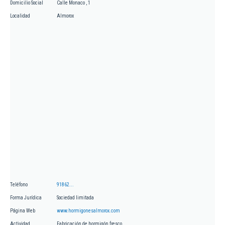
Domicilio Social
Calle Monaco , 1
Localidad
Almorox
Teléfono
91862...
Forma Jurídica
Sociedad limitada
Página Web
www.hormigonesalmorox.com
Actividad
Fabricación de hormigón fresco