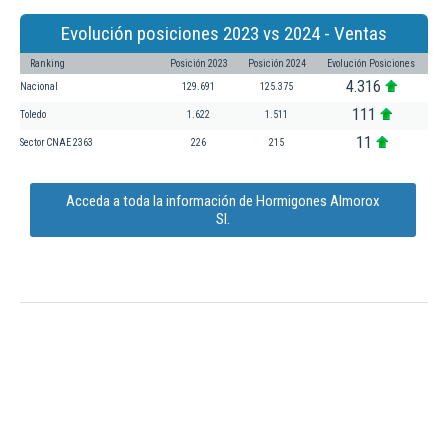
Evolución posiciones 2023 vs 2024 - Ventas
Ranking
Posición 2023
Posición 2024
Evolución Posiciones
4.316
Nacional
129.691
125.375
111
Toledo
1.622
1.511
11
Sector CNAE 2363
226
215
Acceda a toda la información de Hormigones Almorox
Sl.