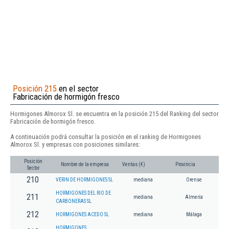
Posición 215
en el sector
Fabricación de hormigón fresco
Hormigones Almorox Sl. se encuentra en la posición 215 del Ranking del sector
Fabricación de hormigón fresco.
A continuación podrá consultar la posición en el ranking de Hormigones
Almorox Sl. y empresas con posiciones similares:
Posición
Nombre de la empresa
Ventas (€)
Provincia
Sector
210
VERIN DE HORMIGONES SL
mediana
Orense
HORMIGONES DEL RIO DE
211
mediana
Almería
CARBONERAS SL
212
HORMIGONES ACEDO SL
mediana
Málaga
HORMIGONES