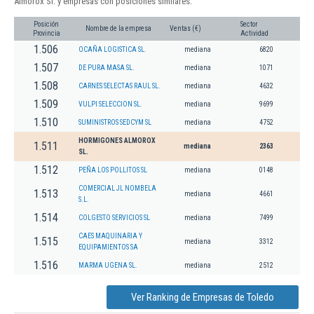
Almorox Sl. y empresas con posiciones similares:
Posición
Sector
Nombre de la empresa
Ventas (€)
Provincia
Actividad
1.506
OCAÑA LOGISTICA SL.
mediana
6820
1.507
DE PURA MASA SL.
mediana
1071
1.508
CARNES SELECTAS RAUL SL.
mediana
4632
1.509
VULPI SELECCION SL.
mediana
9699
1.510
SUMINISTROS SEDCYM SL
mediana
4752
HORMIGONES ALMOROX
1.511
mediana
2363
SL.
1.512
PEÑA LOS POLLITOS SL
mediana
0148
COMERCIAL JL NOMBELA
1.513
mediana
4661
S.L.
1.514
COLGESTO SERVICIOS SL
mediana
7499
CAES MAQUINARIA Y
1.515
mediana
3312
EQUIPAMIENTOS SA
1.516
MARMA UGENA SL.
mediana
2512
Ver Ranking de Empresas de Toledo