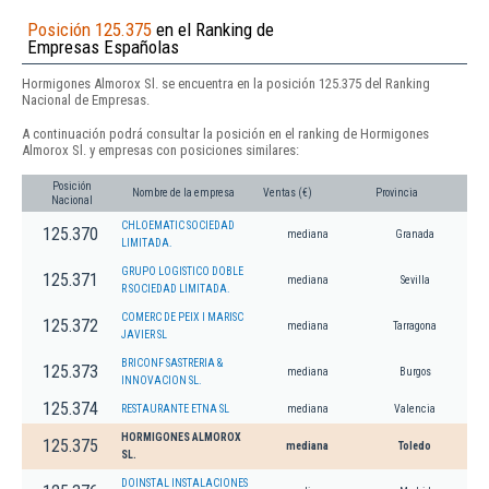
Posición 125.375
en el Ranking de
Empresas Españolas
Hormigones Almorox Sl. se encuentra en la posición 125.375 del Ranking
Nacional de Empresas.
A continuación podrá consultar la posición en el ranking de Hormigones
Almorox Sl. y empresas con posiciones similares:
Posición
Nombre de la empresa
Ventas (€)
Provincia
Nacional
CHLOEMATIC SOCIEDAD
125.370
mediana
Granada
LIMITADA.
GRUPO LOGISTICO DOBLE
125.371
mediana
Sevilla
R SOCIEDAD LIMITADA.
COMERC DE PEIX I MARISC
125.372
mediana
Tarragona
JAVIER SL
BRICONF SASTRERIA &
125.373
mediana
Burgos
INNOVACION SL.
125.374
RESTAURANTE ETNA SL
mediana
Valencia
HORMIGONES ALMOROX
125.375
mediana
Toledo
SL.
DOINSTAL INSTALACIONES