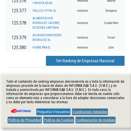
125.376
mediana
Madrid
Y MONTAJES SA
125.377
CALLIZO OFTAL SL
mediana
Tarragona
ALIMENTACION
125.378
RODRIGUEZ CACERES,
mediana
Ciudad Real
SOCIEDAD LIMITADA.
EXCAVACIONES PEDRO
125.379
mediana
Teruel
RODRIGUEZ SL.
125.380
HOBRE PAN SL
mediana
León
Ver Ranking de Empresas Nacional
Todo el contenido de ranking-empresas.eleconomista.es y toda la información de
empresas procede de la base de datos de INFORMA D&B S.A.U. (S.M.E.) y es
tratada y suministrada por INFORMA D&B S.A.U. (S.M.E.). En todo caso, la
información de empresas que proporcionamos debe ser tenida en cuenta sólo
como un elemento más a considerar a la hora de adoptar decisiones comerciales
y no debe por tanto determinar las mismas.
Preguntas Frecuentes
Condiciones Generales
Política de Privacidad
Política de Cookies
Configuración de cookies