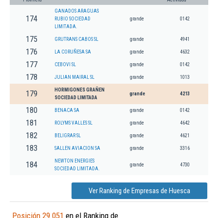
GANADOS ARAGUAS
174
RUBIO SOCIEDAD
grande
0142
LIMITADA.
175
GRUTRANS CABOS SL
grande
4941
176
LA CORUÑESA SA
grande
4632
177
CEBOVI SL
grande
0142
178
JULIAN MAIRAL SL
grande
1013
HORMIGONES GRAÑEN
179
grande
4213
SOCIEDAD LIMITADA
180
BENACA SA
grande
0142
181
ROLYMS VALLES SL
grande
4642
182
BELIGRAR SL
grande
4621
183
SALLEN AVIACION SA
grande
3316
NEWTON ENERGIES
184
grande
4730
SOCIEDAD LIMITADA.
Ver Ranking de Empresas de Huesca
Posición 29.051
en el Ranking de