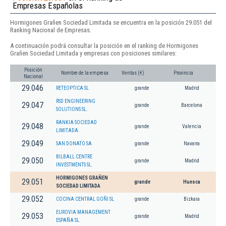
Empresas Españolas
Hormigones Grañen Sociedad Limitada se encuentra en la posición 29.051 del
Ranking Nacional de Empresas.
A continuación podrá consultar la posición en el ranking de Hormigones
Grañen Sociedad Limitada y empresas con posiciones similares:
Posición
Nombre de la empresa
Ventas (€)
Provincia
Nacional
29.046
RETEOPTICA SL
grande
Madrid
RSD ENGINEERING
29.047
grande
Barcelona
SOLUTIONS SL.
RANKIA SOCIEDAD
29.048
grande
Valencia
LIMITADA.
29.049
SAN DONATO SA
grande
Navarra
BILBALL CENTRE
29.050
grande
Madrid
INVESTMENTS SL.
HORMIGONES GRAÑEN
29.051
grande
Huesca
SOCIEDAD LIMITADA
29.052
COCINA CENTRAL GOÑI SL
grande
Bizkaia
EUROVIA MANAGEMENT
29.053
grande
Madrid
ESPAÑA SL.