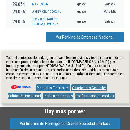
29.054
MARTOSE SA
grande
Valencia
29.055
ADEEPI GRUPO 2002 SL
grande
Valladolid
SCRIMTECH FABRICS
29.056
grande
Valencia
SOCIEDAD LIMITADA.
Ver Ranking de Empresas Nacional
Todo el contenido de ranking-empresas.eleconomista.es y toda la información de
empresas procede de la base de datos de INFORMA D&B S.A.U. (S.M.E.) y es
tratada y suministrada por INFORMA D&B S.A.U. (S.M.E.). En todo caso, la
información de empresas que proporcionamos debe ser tenida en cuenta sólo
como un elemento más a considerar a la hora de adoptar decisiones comerciales
y no debe por tanto determinar las mismas.
Preguntas Frecuentes
Condiciones Generales
Política de Privacidad
Política de Cookies
Configuración de cookies
Hay más por ver
Ver Informe de Hormigones Grañen Sociedad Limitada