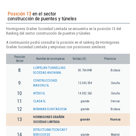
Posición 13
en el sector
construcción de puentes y túneles
Hormigones Grañen Sociedad Limitada se encuentra en la posición 13 del
Ranking del sector construcción de puentes y túneles.
A continuación podrá consultar la posición en el ranking de Hormigones
Grañen Sociedad Limitada y empresas con posiciones similares:
Posición
Nombre de la empresa
Ventas (€)
Provincia
Sector
LURPELAN TUNNELLING
8
30.764.848
Bizkaia
SOCIEDAD ANONIMA.
CONSTRUCCIONES
9
15.345.594
Coruña
MADONU SL
10
ATESVI SL
14.332.562
Coruña
11
CLADA SL
grande
Orense
12
MIRAMAR GUNITADOS SA
grande
Bizkaia
HORMIGONES GRAÑEN
13
grande
Huesca
SOCIEDAD LIMITADA
ESTRUCTURAS TECNICAS Y
14
SERVICIOS DE
grande
Madrid