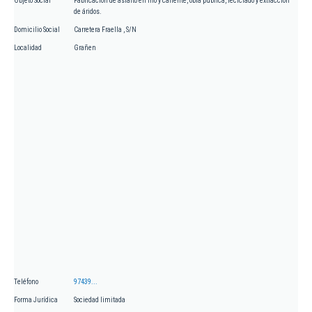
Objeto Social
Fabricación de asfalto en frío y caliente, obra publica, reciclado y extracción
de áridos.
Domicilio Social
Carretera Fraella , S/N
Localidad
Grañen
Teléfono
97439...
Forma Jurídica
Sociedad limitada