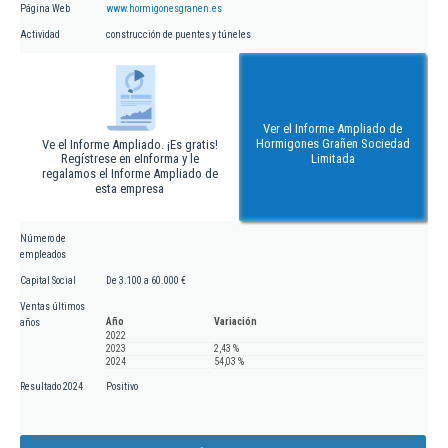
Página Web
www.hormigonesgranen.es
Actividad
construcción de puentes y túneles
Ver el Informe Ampliado de
Hormigones Grañen Sociedad
Ve el Informe Ampliado. ¡Es gratis!
Regístrese en eInforma y le
Limitada
regalamos el Informe Ampliado de
esta empresa
Número de
empleados
Capital Social
De 3.100 a 60.000 €
Ventas últimos
Año
Variación
años
2022
2023
2,43 %
2024
54,03 %
Resultado 2024
Positivo