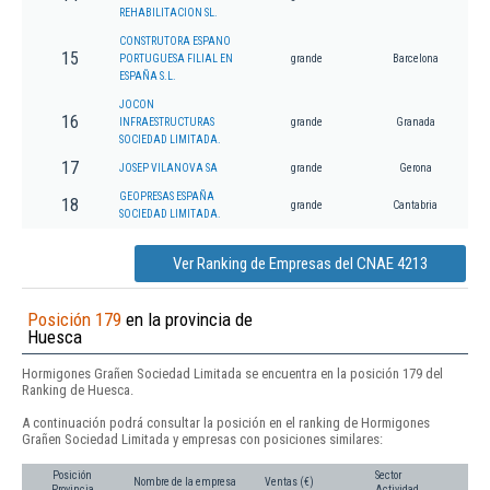
REHABILITACION SL.
CONSTRUTORA ESPANO
15
PORTUGUESA FILIAL EN
grande
Barcelona
ESPAÑA S.L.
JOCON
16
INFRAESTRUCTURAS
grande
Granada
SOCIEDAD LIMITADA.
17
JOSEP VILANOVA SA
grande
Gerona
GEOPRESAS ESPAÑA
18
grande
Cantabria
SOCIEDAD LIMITADA.
Ver Ranking de Empresas del CNAE 4213
Posición 179
en la provincia de
Huesca
Hormigones Grañen Sociedad Limitada se encuentra en la posición 179 del
Ranking de Huesca.
A continuación podrá consultar la posición en el ranking de Hormigones
Grañen Sociedad Limitada y empresas con posiciones similares:
Posición
Sector
Nombre de la empresa
Ventas (€)
Provincia
Actividad