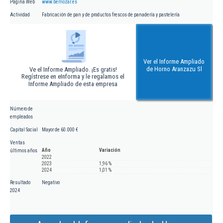
Página Web
www.berriozar.es
Actividad
Fabricación de pan y de productos frescos de panadería y pastelería
Ver el Informe Ampliado
de Horno Aranzazu Sl
Ve el Informe Ampliado. ¡Es gratis!
Regístrese en eInforma y le regalamos el
Informe Ampliado de esta empresa
Número de
empleados
Capital Social
Mayor de 60.000 €
Ventas
Año
Variación
últimos años
2022
2023
1,96 %
2024
1,01 %
Resultado
Negativo
2024