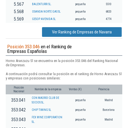
5.567
BALENTURRI SL.
pequeña
5510
5.568
OSANDA NORTE GAS SL
pequeña
6820
5.569
GESOP AVENIDA SL
pequeña
4774
Ver Ranking de Empresas de Navarra
Posición 353.046
en el Ranking de
Empresas Españolas
Horno Aranzazu Sl se encuentra en la posición 353.046 del Ranking Nacional
de Empresas.
A continuación podrá consultar la posición en el ranking de Horno Aranzazu Sl
y empresas con posiciones similares:
Posición
Nombre de la empresa
Ventas (€)
Provincia
Nacional
CON MADRID CLUB DE
353.041
pequeña
Madrid
SOCIOS SL.
353.042
CHIP TIMING SL
pequeña
Barcelona
FEX WINE CORPORATION
353.043
pequeña
Madrid
SL.