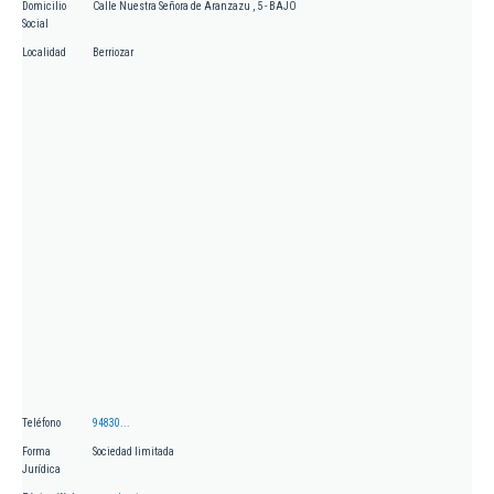
Domicilio
Calle Nuestra Señora de Aranzazu , 5 - BAJO
Social
Localidad
Berriozar
Teléfono
94830...
Forma
Sociedad limitada
Jurídica