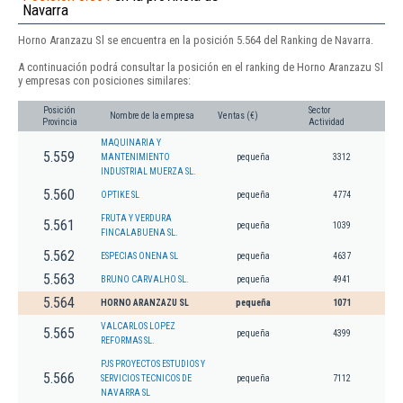
Navarra
Horno Aranzazu Sl se encuentra en la posición 5.564 del Ranking de Navarra.
A continuación podrá consultar la posición en el ranking de Horno Aranzazu Sl
y empresas con posiciones similares:
Posición
Sector
Nombre de la empresa
Ventas (€)
Provincia
Actividad
MAQUINARIA Y
5.559
MANTENIMIENTO
pequeña
3312
INDUSTRIAL MUERZA SL.
5.560
OPTIKE SL
pequeña
4774
FRUTA Y VERDURA
5.561
pequeña
1039
FINCALABUENA SL.
5.562
ESPECIAS ONENA SL
pequeña
4637
5.563
BRUNO CARVALHO SL.
pequeña
4941
5.564
HORNO ARANZAZU SL
pequeña
1071
VALCARLOS LOPEZ
5.565
pequeña
4399
REFORMAS SL.
PJS PROYECTOS ESTUDIOS Y
5.566
SERVICIOS TECNICOS DE
pequeña
7112
NAVARRA SL