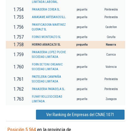
LIMITADA LABORAL.
1.754
PANADERIA COREA SL.
pequeña
Pontevedra
1.755
AMASAME ARTESANOS SLL.
pequeña
Pontevedra
PANIFICADORA MARTINEZ
1.756
pequeña
Castellon
QUERALT SL
1.757
FORNO MONTEALTO SL
pequeña
Coruña
1.758
HORNO ARANZAZU SL
pequeña
Navarra
PANADERIA LOPEZ PUCHE
1.759
pequeña
Cuenca
SOCIEDAD LIMITADA.
FORN DE TONI ORGANIC
1.760
pequeña
Valencia
SOCIEDAD LIMITADA.
PASTELERIA CAMPAÑA
1.761
pequeña
Pontevedra
SOCIEDAD LIMITADA.
1.762
PANADERIA PARADELA SL.
pequeña
Pontevedra
FUNKY ROLLS SOCIEDAD
1.763
pequeña
Zaragoza
LIMITADA.
Ver Ranking de Empresas del CNAE 1071
Posición 5.564
en la provincia de