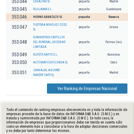
353.044
LEGALTAX SL
pequeña
Madrid
353.045
RIJUJAMA S.L.
pequeña
Guadalajara
353.046
HORNO ARANZAZU SL
pequeña
Navarra
FUSTERIA MINGUEZ OZIEL
353.047
pequeña
Gerona
SL
SUMINISTROS CASTILLOS
353.048
DEL ROMERAL, SOCIEDAD
pequeña
Palmas (las)
LIMITADA.
353.049
BUFETE NAYTO S.L.
pequeña
Barcelona
353.050
AUTOMATICOS FLORIDA SL
pequeña
Cádiz
CARVAJAL AGUIRRE
353.051
pequeña
Madrid
BAKERY CAFE SL.
Ver Ranking de Empresas Nacional
Todo el contenido de ranking-empresas.eleconomista.es y toda la información de
empresas procede de la base de datos de INFORMA D&B S.A.U. (S.M.E.) y es
tratada y suministrada por INFORMA D&B S.A.U. (S.M.E.). En todo caso, la
información de empresas que proporcionamos debe ser tenida en cuenta sólo
como un elemento más a considerar a la hora de adoptar decisiones comerciales
y no debe por tanto determinar las mismas.