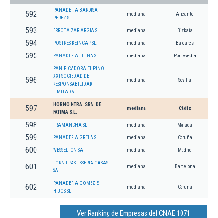
PANADERIA BARDISA-
592
mediana
Alicante
PEREZ SL
593
ERROTA ZAR ARGIA SL
mediana
Bizkaia
594
POSTRES BEINCAP SL.
mediana
Baleares
595
PANADERIA ELENA SL
mediana
Pontevedra
PANIFICADORA EL PINO
XXI SOCIEDAD DE
596
mediana
Sevilla
RESPONSABILIDAD
LIMITADA.
HORNO NTRA. SRA. DE
597
mediana
Cádiz
FATIMA S.L.
598
FRAMANCHA SL
mediana
Málaga
599
PANADERIA GRELA SL
mediana
Coruña
600
WESSELTON SA
mediana
Madrid
FORN I PASTISSERIA CASAS
601
mediana
Barcelona
SA
PANADERIA GOMEZ E
602
mediana
Coruña
HIJOS SL
Ver Ranking de Empresas del CNAE 1071