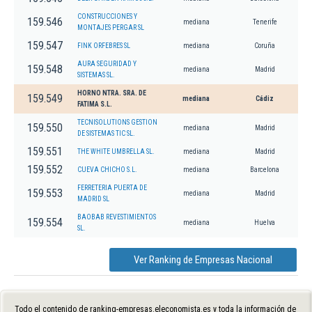
CONSTRUCCIONES Y
159.546
mediana
Tenerife
MONTAJES PERGAR SL
159.547
FINK ORFEBRES SL
mediana
Coruña
AURA SEGURIDAD Y
159.548
mediana
Madrid
SISTEMAS SL.
HORNO NTRA. SRA. DE
159.549
mediana
Cádiz
FATIMA S.L.
TECNISOLUTIONS GESTION
159.550
mediana
Madrid
DE SISTEMAS TIC SL.
159.551
THE WHITE UMBRELLA SL.
mediana
Madrid
159.552
CUEVA CHICHO S.L.
mediana
Barcelona
FERRETERIA PUERTA DE
159.553
mediana
Madrid
MADRID SL
BAOBAB REVESTIMIENTOS
159.554
mediana
Huelva
SL.
Ver Ranking de Empresas Nacional
Todo el contenido de ranking-empresas.eleconomista.es y toda la información de