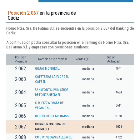
Posición 2.067
en la provincia de
Cádiz
Horno Ntra. Sra. De Fatima S.l. se encuentra en la posición 2.067 del Ranking de
Cádiz.
A continuación podrá consultar la posición en el ranking de Horno Ntra. Sra.
De Fatima S.l. y empresas con posiciones similares:
Posición
Sector
Nombre de la empresa
Ventas (€)
Provincia
Actividad
2.062
GRUAS MONGE SL.
mediana
4941
CAFETERIAS LA FLOR DEL
2.063
mediana
5630
CAFE SL.
SANYFONT SUMINISTROS
2.064
mediana
4684
DE FONTANERIA SL
G.R. PIZZA PASTA DE
2.065
mediana
5611
VERANO SL.
2.066
DEHESA DE ESPARTINAS SL
mediana
0150
HORNO NTRA. SRA. DE
2.067
mediana
1071
FATIMA S.L.
2.068
CMO WINDOWS GALLERY SL
mediana
4752