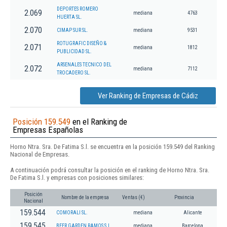
DEPORTES ROMERO
2.069
mediana
4763
HUERTA SL.
2.070
CIMAP SUR SL.
mediana
9531
ROTUGRAFIC DISEÑO &
2.071
mediana
1812
PUBLICIDAD SL.
ARSENALES TECNICO DEL
2.072
mediana
7112
TROCADERO SL.
Ver Ranking de Empresas de Cádiz
Posición 159.549
en el Ranking de
Empresas Españolas
Horno Ntra. Sra. De Fatima S.l. se encuentra en la posición 159.549 del Ranking
Nacional de Empresas.
A continuación podrá consultar la posición en el ranking de Horno Ntra. Sra.
De Fatima S.l. y empresas con posiciones similares:
Posición
Nombre de la empresa
Ventas (€)
Provincia
Nacional
159.544
COMORALI SL.
mediana
Alicante
159.545
BEER GARDEN RAMOS S.L.
mediana
Barcelona