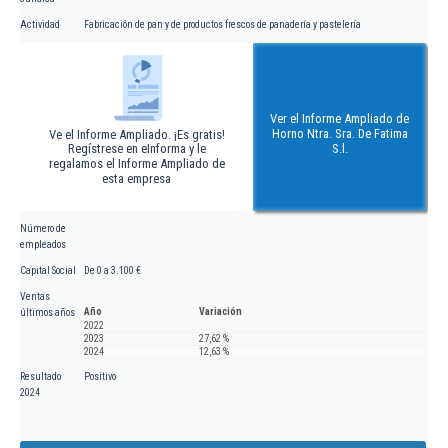
Actividad
Fabricación de pan y de productos frescos de panadería y pastelería
Ver el Informe Ampliado de
Horno Ntra. Sra. De Fatima
Ve el Informe Ampliado. ¡Es gratis!
Regístrese en eInforma y le
S.l.
regalamos el Informe Ampliado de
esta empresa
Número de
empleados
Capital Social
De 0 a 3.100 €
Ventas
Año
Variación
últimos años
2022
2023
27,62 %
2024
12,63 %
Resultado
Positivo
2024