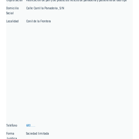
Objeto Social
Fabricación de pan y de productos frescos de panadería y pastelería de todo tipo
Domicilio
Calle Carril la Panaderia , S/N
Social
Localidad
Conil de la Frontera
Teléfono
680.....
Forma
Sociedad limitada
Jurídica