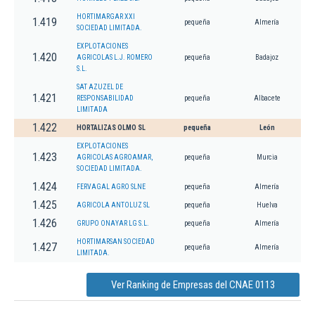
HORTIMARGAR XXI
1.419
pequeña
Almería
SOCIEDAD LIMITADA.
EXPLOTACIONES
1.420
AGRICOLAS L.J. ROMERO
pequeña
Badajoz
S.L.
SAT AZUZEL DE
1.421
RESPONSABILIDAD
pequeña
Albacete
LIMITADA
1.422
HORTALIZAS OLMO SL
pequeña
León
EXPLOTACIONES
1.423
AGRICOLAS AGROAMAR,
pequeña
Murcia
SOCIEDAD LIMITADA.
1.424
FERVAGAL AGRO SLNE
pequeña
Almería
1.425
AGRICOLA ANTOLUZ SL
pequeña
Huelva
1.426
GRUPO ONAYAR LG S.L.
pequeña
Almería
HORTIMARSAN SOCIEDAD
1.427
pequeña
Almería
LIMITADA.
Ver Ranking de Empresas del CNAE 0113