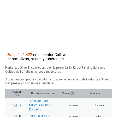
Posición 1.422
en el sector Cultivo
de hortalizas, raíces y tubérculos
Hortalizas Olmo Sl se encuentra en la posición 1.422 del Ranking del sector
Cultivo de hortalizas, raíces y tubérculos.
A continuación podrá consultar la posición en el ranking de Hortalizas Olmo Sl
y empresas con posiciones similares:
Posición
Nombre de la empresa
Ventas (€)
Provincia
Sector
EXPLOTACIONES
1.417
AGRICOLAS MARTIN
pequeña
Granada
ROSILLO SL.
1.418
HORRILLO PEREZ S.L.
pequeña
Badajoz