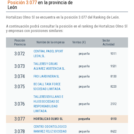
Posición 3.077
en la provincia de
León
Hortalizas Olmo Sl se encuentra en la posición 3.077 del Ranking de León.
A continuación podrá consultar la posición en el ranking de Hortalizas Olmo Sl
y empresas con posiciones similares:
Posición
Sector
Nombre de la empresa
Ventas (€)
Provincia
Actividad
CENTRAL PADEL SPORT
3.072
pequeña
9311
LEON, SL.
TALLERES Y GRUAS
3.073
pequeña
9531
ALVAREZ ASISTENCIA SL.
3.074
FROI JARDINERIA SL
pequeña
8130
BE CALL TASK FORCE
3.075
pequeña
8220
SOCIEDAD LIMITADA.
TALLERES SEVILLANO E
HIJOS SOCIEDAD DE
3.076
pequeña
2512
RESPONSABILIDAD
LIMITADA.
3.077
HORTALIZAS OLMO SL
pequeña
0113
CENTRO ODONTOLOGICO
3.078
RAMIREZ FELIZ SOCIEDAD
pequeña
8622