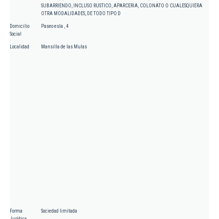
SUBARRIENDO, INCLUSO RUSTICO, APARCERIA, COLONATO O CUALESQUIERA
OTRA MODALIDADES, DE TODO TIPO D
Domicilio
Paseo esla , 4
Social
Localidad
Mansilla de las Mulas
Forma
Sociedad limitada
Jurídica