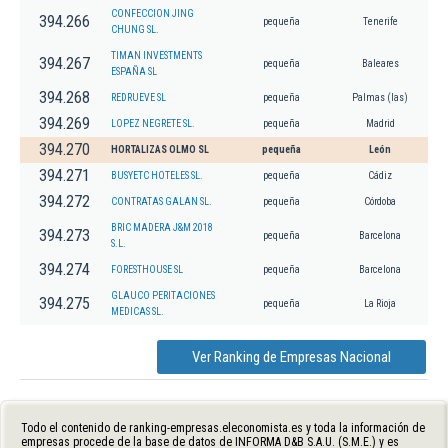
CONFECCION JING
394.266
pequeña
Tenerife
CHUNG SL.
TIMAN INVESTMENTS
394.267
pequeña
Baleares
ESPAÑA SL
394.268
REDRUEVE SL
pequeña
Palmas (las)
394.269
LOPEZ NEGRETE SL.
pequeña
Madrid
394.270
HORTALIZAS OLMO SL
pequeña
León
394.271
BUSYETC HOTELES SL.
pequeña
Cádiz
394.272
CONTRATAS GALAN SL.
pequeña
Córdoba
BRIC MADERA J&M 2018
394.273
pequeña
Barcelona
S.L.
394.274
FORESTHOUSE SL
pequeña
Barcelona
GLAUCO PERITACIONES
394.275
pequeña
La Rioja
MEDICAS SL.
Ver Ranking de Empresas Nacional
Todo el contenido de ranking-empresas.eleconomista.es y toda la información de
empresas procede de la base de datos de INFORMA D&B S.A.U. (S.M.E.) y es