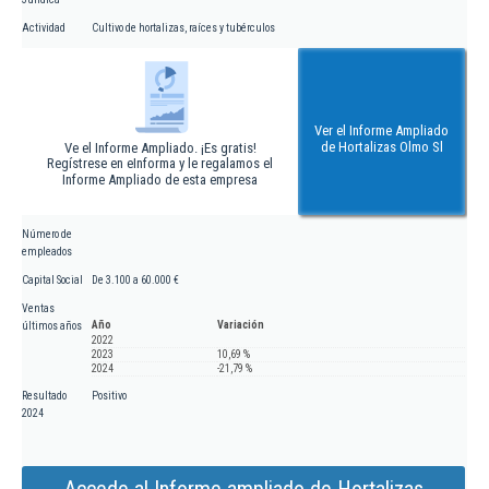
Actividad
Cultivo de hortalizas, raíces y tubérculos
Ver el Informe Ampliado
de Hortalizas Olmo Sl
Ve el Informe Ampliado. ¡Es gratis!
Regístrese en eInforma y le regalamos el
Informe Ampliado de esta empresa
Número de
empleados
Capital Social
De 3.100 a 60.000 €
Ventas
Año
Variación
últimos años
2022
2023
10,69 %
2024
-21,79 %
Resultado
Positivo
2024