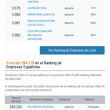
LIMITADA
3.079
QUIPRA MOTOR SL
pequeña
7711
3.080
TRANSPORTES LEVANTE SL
pequeña
4941
SERVICIOS DENTALES FRAY
3.081
pequeña
8623
LUIS DE LEON SL.
CIEZA PROCURADORES
3.082
ASOCIADOS SL
pequeña
6910
PROFESIONAL
Ver Ranking de Empresas de León
Posición 394.270
en el Ranking de
Empresas Españolas
Hortalizas Olmo Sl se encuentra en la posición 394.270 del Ranking Nacional
de Empresas.
A continuación podrá consultar la posición en el ranking de Hortalizas Olmo Sl
y empresas con posiciones similares:
Posición
Nombre de la empresa
Ventas (€)
Provincia
Nacional
394.265
TALLERES SOUTOCADE SL
pequeña
Pontevedra