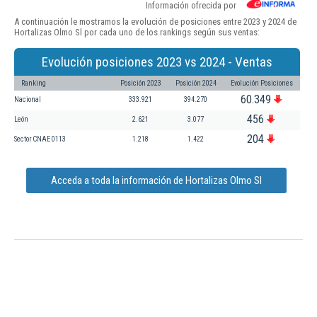
Información ofrecida por
A continuación le mostramos la evolución de posiciones entre 2023 y 2024 de
Hortalizas Olmo Sl por cada uno de los rankings según sus ventas:
Evolución posiciones 2023 vs 2024 - Ventas
Ranking
Posición 2023
Posición 2024
Evolución Posiciones
60.349
Nacional
333.921
394.270
456
León
2.621
3.077
204
Sector CNAE 0113
1.218
1.422
Acceda a toda la información de Hortalizas Olmo Sl