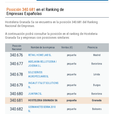
Posición 340.681
en el Ranking de
Empresas Españolas
Hosteleria Granada Sa se encuentra en la posición 340.681 del Ranking
Nacional de Empresas.
A continuación podrá consultar la posición en el ranking de Hosteleria
Granada Sa y empresas con posiciones similares:
Posición
Nombre de la empresa
Ventas (€)
Provincia
Nacional
340.676
RETAIL HOME LAB SL.
pequeña
Madrid
ABELAIRA RELLOTGERIA I
340.677
pequeña
Barcelona
JOIERIA S.L.
SOLE SERVEIS
340.678
pequeña
Lérida
AGROPECUARIS SL
INGAUT IT & OT SOLUTIONS
340.679
pequeña
Burgos
SL.
340.680
JUAFRAC SL.
pequeña
Barcelona
340.681
HOSTELERIA GRANADA SA
pequeña
Granada
GERMANETES SERRA 2010
340.682
pequeña
Baleares
SL