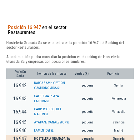
Posición 16.947
en el sector
Restaurantes
Hosteleria Granada Sa se encuentra en la posición 16.947 del Ranking del
sector Restaurantes.
A continuación podrá consultar la posición en el ranking de Hosteleria
Granada Sa y empresas con posiciones similares:
Posición
Nombre de la empresa
Ventas (€)
Provincia
Sector
BARRAÑAMH GESTION
16.942
pequeña
Sevilla
GASTRONOMICA SL.
CAFETERIA PLAYA
16.943
pequeña
Pontevedra
LADEIRA SL.
CABREROS BOQUITA
16.944
pequeña
Valladolid
MARTIN SL.
16.945
AYAPANS CANALS 2007 SL
pequeña
Valencia
16.946
LAMENTOSI SL.
pequeña
Madrid
16.947
HOSTELERIA GRANADA SA
pequeña
Granada