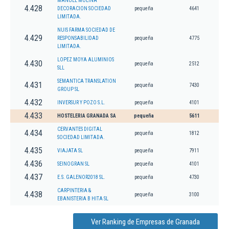
MANUEL MOLINA
4.428
DECORACION SOCIEDAD
pequeña
4641
LIMITADA.
NUIS FARMA SOCIEDAD DE
4.429
RESPONSABILIDAD
pequeña
4775
LIMITADA.
LOPEZ MOYA ALUMINIOS
4.430
pequeña
2512
SLL
SEMANTICA TRANSLATION
4.431
pequeña
7430
GROUP SL
4.432
INVERSUR Y POZO S.L.
pequeña
4101
4.433
HOSTELERIA GRANADA SA
pequeña
5611
CERVANTES DIGITAL
4.434
pequeña
1812
SOCIEDAD LIMITADA.
4.435
VIAJATA SL
pequeña
7911
4.436
SEINOGRAN SL
pequeña
4101
4.437
E.S. GALENOR2018 SL.
pequeña
4730
CARPINTERIA &
4.438
pequeña
3100
EBANISTERIA B HITA SL
Ver Ranking de Empresas de Granada