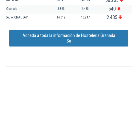
38.265
Nacional
302.416
340.681
540
Granada
3.893
4.433
2.435
Sector CNAE 5611
14.512
16.947
Acceda a toda la información de Hosteleria Granada
Sa