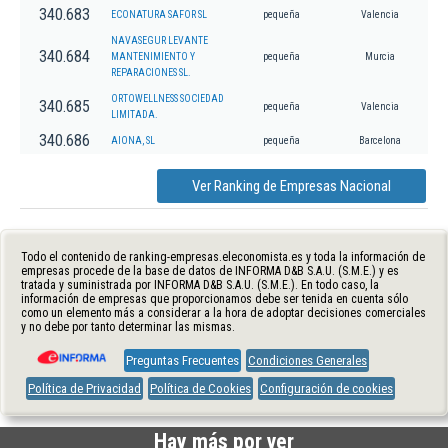
340.683
ECONATURA SAFOR SL
pequeña
Valencia
NAVASEGUR LEVANTE
340.684
MANTENIMIENTO Y
pequeña
Murcia
REPARACIONES SL.
ORTOWELLNESS SOCIEDAD
340.685
pequeña
Valencia
LIMITADA.
340.686
AIONA, SL
pequeña
Barcelona
Ver Ranking de Empresas Nacional
Todo el contenido de ranking-empresas.eleconomista.es y toda la información de
empresas procede de la base de datos de INFORMA D&B S.A.U. (S.M.E.) y es
tratada y suministrada por INFORMA D&B S.A.U. (S.M.E.). En todo caso, la
información de empresas que proporcionamos debe ser tenida en cuenta sólo
como un elemento más a considerar a la hora de adoptar decisiones comerciales
y no debe por tanto determinar las mismas.
Preguntas Frecuentes
Condiciones Generales
Política de Privacidad
Política de Cookies
Configuración de cookies
Hay más por ver