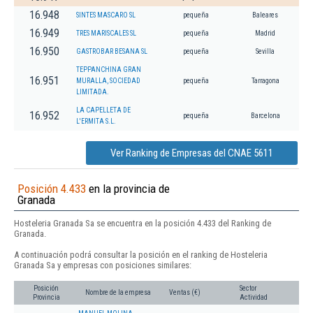
16.948
SINTES MASCARO SL
pequeña
Baleares
16.949
TRES MARISCALES SL
pequeña
Madrid
16.950
GASTROBAR BESANA SL
pequeña
Sevilla
TEPPANCHINA GRAN
16.951
MURALLA, SOCIEDAD
pequeña
Tarragona
LIMITADA.
LA CAPELLETA DE
16.952
pequeña
Barcelona
L'ERMITA S.L.
Ver Ranking de Empresas del CNAE 5611
Posición 4.433
en la provincia de
Granada
Hosteleria Granada Sa se encuentra en la posición 4.433 del Ranking de
Granada.
A continuación podrá consultar la posición en el ranking de Hosteleria
Granada Sa y empresas con posiciones similares:
Posición
Sector
Nombre de la empresa
Ventas (€)
Provincia
Actividad