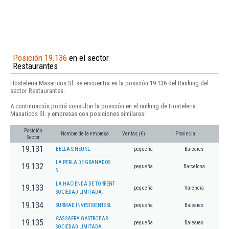
Posición 19.136
en el sector
Restaurantes
Hosteleria Masaricos Sl. se encuentra en la posición 19.136 del Ranking del
sector Restaurantes.
A continuación podrá consultar la posición en el ranking de Hosteleria
Masaricos Sl. y empresas con posiciones similares:
Posición
Nombre de la empresa
Ventas (€)
Provincia
Sector
19.131
BELLA SINEU SL.
pequeña
Baleares
LA PERLA DE GRANADOS
19.132
pequeña
Barcelona
S.L.
LA HACIENDA DE TORRENT
19.133
pequeña
Valencia
SOCIEDAD LIMITADA.
19.134
SURMAD INVESTMENTS SL
pequeña
Baleares
CAS SAFRA GASTROBAR
19.135
pequeña
Baleares
SOCIEDAD LIMITADA.