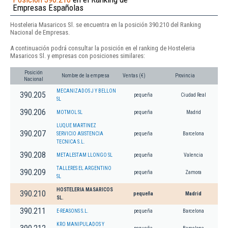
Empresas Españolas
Hosteleria Masaricos Sl. se encuentra en la posición 390.210 del Ranking
Nacional de Empresas.
A continuación podrá consultar la posición en el ranking de Hosteleria
Masaricos Sl. y empresas con posiciones similares:
Posición
Nombre de la empresa
Ventas (€)
Provincia
Nacional
MECANIZADOS J Y BELLON
390.205
pequeña
Ciudad Real
SL
390.206
MOTMOL SL
pequeña
Madrid
LUQUE MARTINEZ
390.207
SERVICIO ASISTENCIA
pequeña
Barcelona
TECNICA S.L.
390.208
METALESTAM LLONGO SL
pequeña
Valencia
TALLERES EL ARGENTINO
390.209
pequeña
Zamora
SL
HOSTELERIA MASARICOS
390.210
pequeña
Madrid
SL.
390.211
E-REASONS S.L.
pequeña
Barcelona
KRO MANIPULADOS Y