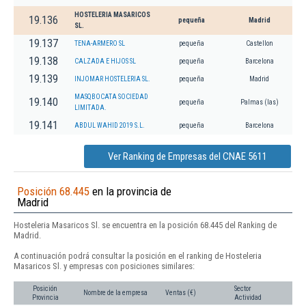
HOSTELERIA MASARICOS
19.136
pequeña
Madrid
SL.
19.137
TENA-ARMERO SL
pequeña
Castellon
19.138
CALZADA E HIJOS SL
pequeña
Barcelona
19.139
INJOMAR HOSTELERIA SL.
pequeña
Madrid
MASQBOCATA SOCIEDAD
19.140
pequeña
Palmas (las)
LIMITADA.
19.141
ABDUL WAHID 2019 S.L.
pequeña
Barcelona
Ver Ranking de Empresas del CNAE 5611
Posición 68.445
en la provincia de
Madrid
Hosteleria Masaricos Sl. se encuentra en la posición 68.445 del Ranking de
Madrid.
A continuación podrá consultar la posición en el ranking de Hosteleria
Masaricos Sl. y empresas con posiciones similares:
Posición
Sector
Nombre de la empresa
Ventas (€)
Provincia
Actividad