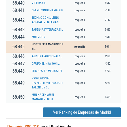
68.440
VIPRIRA S.L.
pequeña
5612
68.441
OFERTEC INGENIEROS SLP.
pequeña
7112
TECHNO CONSULTING
68.442
pequeña
7112
AGROALIMENTARIA SL.
68.443
TABERNAS Y TERRAZAS SL
pequeña
5630
68.444
MOTMOL SL
pequeña
8610
HOSTELERIA MASARICOS
68.445
pequeña
5611
SL.
68.446
ASESORIA ADICIONAL SL
pequeña
6920
68.447
GRUPO BLINDA 360 SL.
pequeña
4332
68.448
STIMHEALTH MEDICAL SL.
pequeña
4774
PROFESSIONAL
68.449
DEVELOPMENT PROJECTS
pequeña
8240
TALENTUM SL
MULHACEN ASSET
68.450
pequeña
6499
MANAGEMENT SL.
Ver Ranking de Empresas de Madrid
Posición 390.210
en el Ranking de