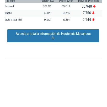
Ranking
Posición 2023
Posición 2024
Evolución Posiciones
36.940
Nacional
353.270
390.210
7.756
Madrid
60.689
68.445
2.144
Sector CNAE 5611
16.992
19.136
Acceda a toda la información de Hosteleria Masaricos
Sl.