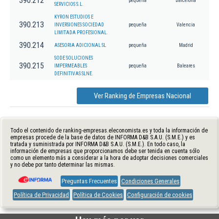
390.212
pequeña
Barcelona
SERVICIOS S.L.
KYRON ESTUDIOS E
390.213
INVERSIONES SOCIEDAD
pequeña
Valencia
LIMITADA PROFESIONAL.
390.214
ASESORIA ADICIONAL SL
pequeña
Madrid
SODE SOLUCIONES
390.215
IMPERMEABLES
pequeña
Baleares
DEFINITIVAS SLNE.
Ver Ranking de Empresas Nacional
Todo el contenido de ranking-empresas.eleconomista.es y toda la información de
empresas procede de la base de datos de INFORMA D&B S.A.U. (S.M.E.) y es
tratada y suministrada por INFORMA D&B S.A.U. (S.M.E.). En todo caso, la
información de empresas que proporcionamos debe ser tenida en cuenta sólo
como un elemento más a considerar a la hora de adoptar decisiones comerciales
y no debe por tanto determinar las mismas.
Preguntas Frecuentes
Condiciones Generales
Política de Privacidad
Política de Cookies
Configuración de cookies