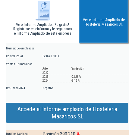
Ver el Informe Ampliado de
Hosteleria Masaricos Sl.
Ve el Informe Ampliado. ¡Es gratis!
Regístrese en eInforma y le regalamos
el Informe Ampliado de esta empresa
Número de empleados
Capital Social
De 0 a 3.100 €
Ventas últimos años
Año
Variación
2022
2023
-22,38 %
2024
-8,15 %
Resultado 2024
Negativo
Accede al Informe ampliado de Hosteleria
Masaricos Sl.
Posición 390.210
Ranking Nacional