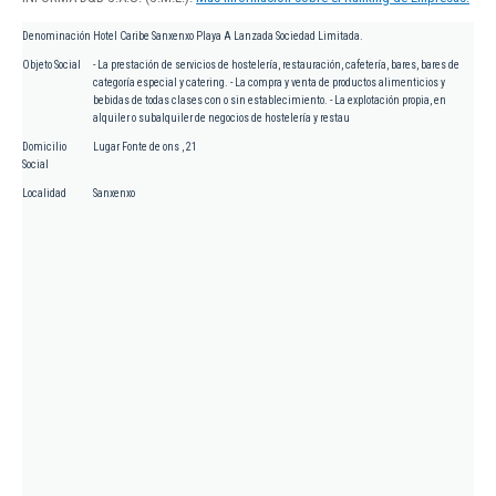
Denominación
Hotel Caribe Sanxenxo Playa A Lanzada Sociedad Limitada.
Objeto Social
- La prestación de servicios de hostelería, restauración, cafetería, bares, bares de
categoría especial y catering. - La compra y venta de productos alimenticios y
bebidas de todas clases con o sin establecimiento. - La explotación propia, en
alquiler o subalquiler de negocios de hostelería y restau
Domicilio
Lugar Fonte de ons , 21
Social
Localidad
Sanxenxo