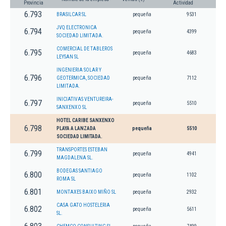
Provincia
Actividad
6.793
BRASILCAR SL
pequeña
9531
JVQ ELECTRONICA
6.794
pequeña
4399
SOCIEDAD LIMITADA.
COMERCIAL DE TABLEROS
6.795
pequeña
4683
LEYSAN SL
INGENIERIA SOLAR Y
6.796
GEOTERMICA, SOCIEDAD
pequeña
7112
LIMITADA.
INICIATIVAS VENTUREIRA-
6.797
pequeña
5510
SANXENXO SL
HOTEL CARIBE SANXENXO
6.798
PLAYA A LANZADA
pequeña
5510
SOCIEDAD LIMITADA.
TRANSPORTES ESTEBAN
6.799
pequeña
4941
MAGDALENA SL.
BODEGAS SANTIAGO
6.800
pequeña
1102
ROMA SL
6.801
MONTAXES BAIXO MIÑO SL
pequeña
2932
CASA GATO HOSTELERIA
6.802
pequeña
5611
SL.