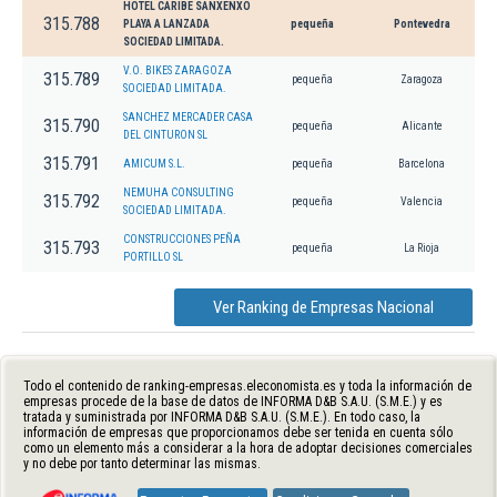
HOTEL CARIBE SANXENXO
315.788
PLAYA A LANZADA
pequeña
Pontevedra
SOCIEDAD LIMITADA.
V.O. BIKES ZARAGOZA
315.789
pequeña
Zaragoza
SOCIEDAD LIMITADA.
SANCHEZ MERCADER CASA
315.790
pequeña
Alicante
DEL CINTURON SL
315.791
AMICUM S.L.
pequeña
Barcelona
NEMUHA CONSULTING
315.792
pequeña
Valencia
SOCIEDAD LIMITADA.
CONSTRUCCIONES PEÑA
315.793
pequeña
La Rioja
PORTILLO SL
Ver Ranking de Empresas Nacional
Todo el contenido de ranking-empresas.eleconomista.es y toda la información de
empresas procede de la base de datos de INFORMA D&B S.A.U. (S.M.E.) y es
tratada y suministrada por INFORMA D&B S.A.U. (S.M.E.). En todo caso, la
información de empresas que proporcionamos debe ser tenida en cuenta sólo
como un elemento más a considerar a la hora de adoptar decisiones comerciales
y no debe por tanto determinar las mismas.