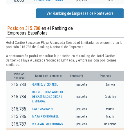
6.803
CHEMCO CONSULTING SL
pequeña
7499
Ver Ranking de Empresas de Pontevedra
Posición 315.788
en el Ranking de
Empresas Españolas
Hotel Caribe Sanxenxo Playa A Lanzada Sociedad Limitada. se encuentra en la
posición 315.788 del Ranking Nacional de Empresas.
A continuación podrá consultar la posición en el ranking de Hotel Caribe
Sanxenxo Playa A Lanzada Sociedad Limitada. y empresas con posiciones
similares:
Posición
Nombre de la empresa
Ventas (€)
Provincia
Nacional
315.783
GABRIEL VICENTE SL
pequeña
Zamora
DISTRIBUCIONS AGRICOLES
315.784
DE CASTELLO SOCIEDAD
pequeña
Castellon
LIMITADA.
315.785
CAFE MAYDAY SL
pequeña
Murcia
315.786
MAJA PROHOGAR SL.
pequeña
Madrid
315.787
WARISAN PATRIMONIA S.L.
pequeña
Barcelona