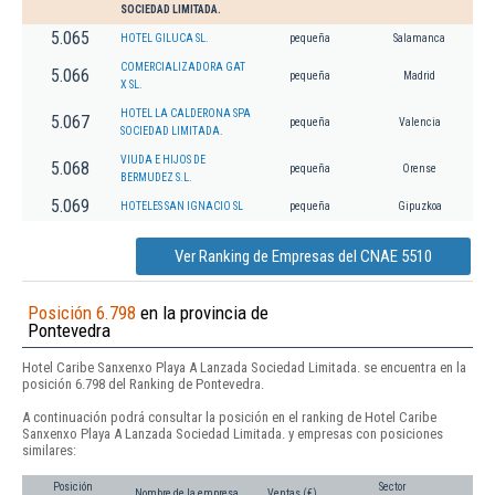
SOCIEDAD LIMITADA.
5.065
HOTEL GILUCA SL.
pequeña
Salamanca
COMERCIALIZADORA GAT
5.066
pequeña
Madrid
X SL.
HOTEL LA CALDERONA SPA
5.067
pequeña
Valencia
SOCIEDAD LIMITADA.
VIUDA E HIJOS DE
5.068
pequeña
Orense
BERMUDEZ S.L.
5.069
HOTELES SAN IGNACIO SL
pequeña
Gipuzkoa
Ver Ranking de Empresas del CNAE 5510
Posición 6.798
en la provincia de
Pontevedra
Hotel Caribe Sanxenxo Playa A Lanzada Sociedad Limitada. se encuentra en la
posición 6.798 del Ranking de Pontevedra.
A continuación podrá consultar la posición en el ranking de Hotel Caribe
Sanxenxo Playa A Lanzada Sociedad Limitada. y empresas con posiciones
similares:
Posición
Sector
Nombre de la empresa
Ventas (€)