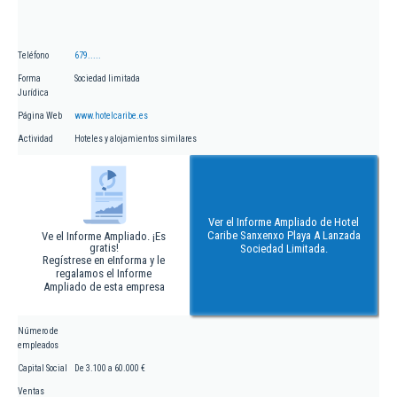
Teléfono
679.....
Forma
Sociedad limitada
Jurídica
Página Web
www.hotelcaribe.es
Actividad
Hoteles y alojamientos similares
Ver el Informe Ampliado de Hotel
Caribe Sanxenxo Playa A Lanzada
Ve el Informe Ampliado. ¡Es
gratis!
Sociedad Limitada.
Regístrese en eInforma y le
regalamos el Informe
Ampliado de esta empresa
Número de
empleados
Capital Social
De 3.100 a 60.000 €
Ventas