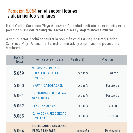
Posición 5.064
en el sector Hoteles
y alojamientos similares
Hotel Caribe Sanxenxo Playa A Lanzada Sociedad Limitada. se encuentra en la
posición 5.064 del Ranking del sector Hoteles y alojamientos similares.
A continuación podrá consultar la posición en el ranking de Hotel Caribe
Sanxenxo Playa A Lanzada Sociedad Limitada. y empresas con posiciones
similares:
Posición
Nombre de la empresa
Ventas (€)
Provincia
Sector
SULAYR INVERSIONES
5.059
TURISTICAS SOCIEDAD
pequeña
Granada
LIMITADA.
5.060
MARTINICA DORADA SL
pequeña
Pontevedra
INICIATIVAS VENTUREIRA-
5.061
pequeña
Pontevedra
SANXENXO SL
5.062
CLAUDE HOTELS SL.
pequeña
Madrid
EJIDO BONAIRE SOCIEDAD
5.063
pequeña
Almería
LIMITADA.
HOTEL CARIBE SANXENXO
5.064
PLAYA A LANZADA
pequeña
Pontevedra