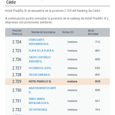
Cádiz
Hotel Pradillo Sl se encuentra en la posición 2.729 del Ranking de Cádiz.
A continuación podrá consultar la posición en el ranking de Hotel Pradillo Sl y
empresas con posiciones similares:
Posición
Sector
Nombre de la empresa
Ventas (€)
Provincia
Actividad
STEREOCARTO
2.724
mediana
7112
IBEROAMERICA SL.
2.725
PLAYA DE LA PLATA SL.
mediana
6831
GRUPO CONTASULT
2.726
mediana
6920
ASESORES SL.
2.727
HOUSEMOVIL SUR SL.
mediana
9529
2.728
TRUCKS DAMIAN SL.
mediana
4941
2.729
HOTEL PRADILLO SL
mediana
5510
MANTENIMIENTOS ARPE
2.730
mediana
4399
SL.
ISRAEL RAMOS
2.731
mediana
5611
RESTAURACION SL.
2.732
CSC INTERIORS SL.
mediana
7413