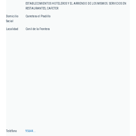
ESTABLECIMIENTOS HOTELEROS Y EL ARRIENDO DE LOS MISMOS. SERVICIOS EN
RESTAURANTES, CAFETER
Domicilio
Carretera el Pradillo
Social
Localidad
Conil de la Frontera
Teléfono
95644...