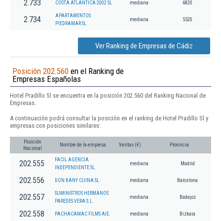
2.733
COSTA ATLANTICA 2002 SL
mediana
6820
APARTAMENTOS
2.734
mediana
5520
PIEDRAMAR SL
Ver Ranking de Empresas de Cádiz
Posición 202.560
en el Ranking de
Empresas Españolas
Hotel Pradillo Sl se encuentra en la posición 202.560 del Ranking Nacional de
Empresas.
A continuación podrá consultar la posición en el ranking de Hotel Pradillo Sl y
empresas con posiciones similares:
Posición
Nombre de la empresa
Ventas (€)
Provincia
Nacional
FACIL AGENCIA
202.555
mediana
Madrid
INDEPENDIENTE SL.
202.556
DON BANY CUINA SL.
mediana
Barcelona
SUMINISTROS HERMANOS
202.557
mediana
Badajoz
PAREDES VERA S.L.
202.558
PACHACAMAC FILMS AIE.
mediana
Bizkaia