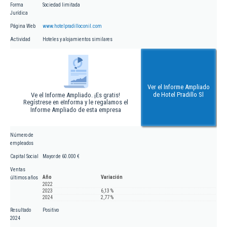
Forma
Sociedad limitada
Jurídica
Página Web
www.hotelpradilloconil.com
Actividad
Hoteles y alojamientos similares
Ver el Informe Ampliado
de Hotel Pradillo Sl
Ve el Informe Ampliado. ¡Es gratis!
Regístrese en eInforma y le regalamos el
Informe Ampliado de esta empresa
Número de
empleados
Capital Social
Mayor de 60.000 €
Ventas
Año
Variación
últimos años
2022
2023
6,13 %
2024
2,77 %
Resultado
Positivo
2024