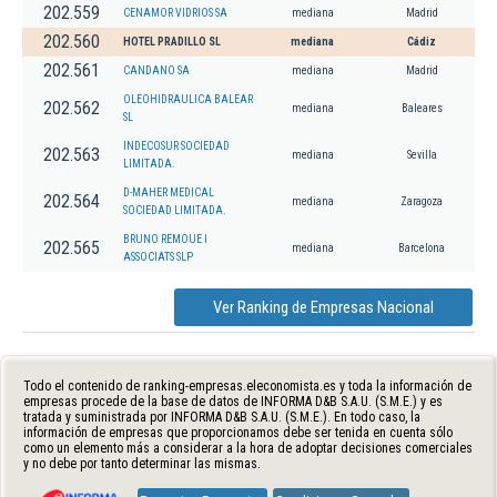
202.559
CENAMOR VIDRIOS SA
mediana
Madrid
202.560
HOTEL PRADILLO SL
mediana
Cádiz
202.561
CANDANO SA
mediana
Madrid
OLEOHIDRAULICA BALEAR
202.562
mediana
Baleares
SL
INDECOSUR SOCIEDAD
202.563
mediana
Sevilla
LIMITADA.
D-MAHER MEDICAL
202.564
mediana
Zaragoza
SOCIEDAD LIMITADA.
BRUNO REMOUE I
202.565
mediana
Barcelona
ASSOCIATS SLP
Ver Ranking de Empresas Nacional
Todo el contenido de ranking-empresas.eleconomista.es y toda la información de
empresas procede de la base de datos de INFORMA D&B S.A.U. (S.M.E.) y es
tratada y suministrada por INFORMA D&B S.A.U. (S.M.E.). En todo caso, la
información de empresas que proporcionamos debe ser tenida en cuenta sólo
como un elemento más a considerar a la hora de adoptar decisiones comerciales
y no debe por tanto determinar las mismas.