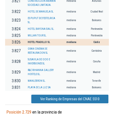
3.821
CONSTRUCCION ABAMIA
mediana
Asturias
SOCIEDAD LIMITADA.
3.822
HOTEL DE MANUELA SL
mediana
Ciudad Real
ES PUPUT DE S'ESTELRICA
3.823
mediana
Baleares
SL.
3.824
HOTEL BAYONA SIAL SL.
mediana
Pontevedra
3.825
MILLAN TOUR SL.
mediana
Pontevedra
3.826
HOTEL PRADILLO SL
mediana
Cádiz
GRAN CINEMA DE
3.827
mediana
Cantabria
RESTAURACION SL
SUSAVILA DE OCIO E
3.828
mediana
Coruña
INVERSIONES SL
R&C RIHANNA GALLERY
3.829
mediana
Madrid
HOSTELS SL.
3.830
MANLEBRON SL.
mediana
Tenerife
3.831
PLAYA DE LA LUZ SA
mediana
Baleares
Ver Ranking de Empresas del CNAE 5510
Posición 2.729
en la provincia de