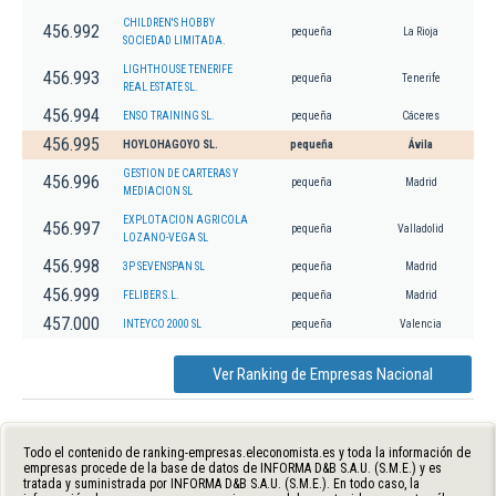
CHILDREN'S HOBBY
456.992
pequeña
La Rioja
SOCIEDAD LIMITADA.
LIGHTHOUSE TENERIFE
456.993
pequeña
Tenerife
REAL ESTATE SL.
456.994
ENSO TRAINING SL.
pequeña
Cáceres
456.995
HOYLOHAGOYO SL.
pequeña
Ávila
GESTION DE CARTERAS Y
456.996
pequeña
Madrid
MEDIACION SL
EXPLOTACION AGRICOLA
456.997
pequeña
Valladolid
LOZANO-VEGA SL
456.998
3P SEVENSPAN SL
pequeña
Madrid
456.999
FELIBER S.L.
pequeña
Madrid
457.000
INTEYCO 2000 SL
pequeña
Valencia
Ver Ranking de Empresas Nacional
Todo el contenido de ranking-empresas.eleconomista.es y toda la información de
empresas procede de la base de datos de INFORMA D&B S.A.U. (S.M.E.) y es
tratada y suministrada por INFORMA D&B S.A.U. (S.M.E.). En todo caso, la