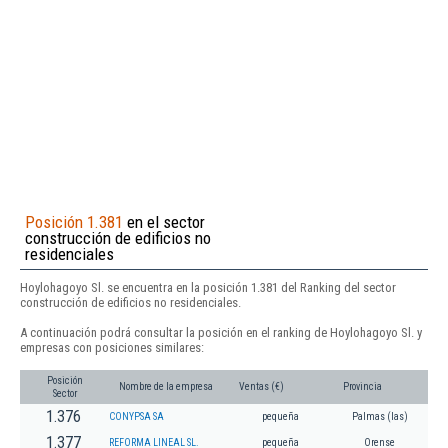
Posición 1.381
en el sector
construcción de edificios no
residenciales
Hoylohagoyo Sl. se encuentra en la posición 1.381 del Ranking del sector
construcción de edificios no residenciales.
A continuación podrá consultar la posición en el ranking de Hoylohagoyo Sl. y
empresas con posiciones similares:
Posición
Nombre de la empresa
Ventas (€)
Provincia
Sector
1.376
CONYPSA SA
pequeña
Palmas (las)
1.377
REFORMA LINEAL SL.
pequeña
Orense