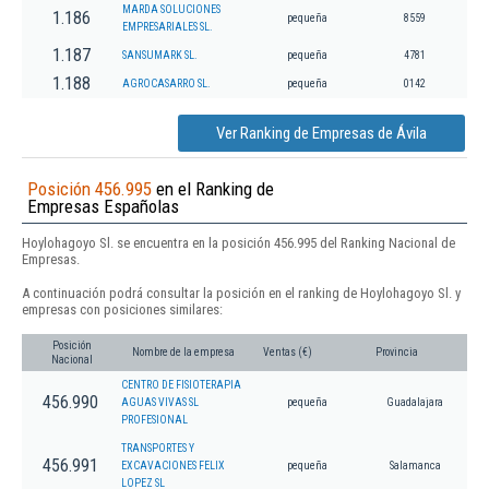
MARDA SOLUCIONES
1.186
pequeña
8559
EMPRESARIALES SL.
1.187
SANSUMARK SL.
pequeña
4781
1.188
AGROCASARRO SL.
pequeña
0142
Ver Ranking de Empresas de Ávila
Posición 456.995
en el Ranking de
Empresas Españolas
Hoylohagoyo Sl. se encuentra en la posición 456.995 del Ranking Nacional de
Empresas.
A continuación podrá consultar la posición en el ranking de Hoylohagoyo Sl. y
empresas con posiciones similares:
Posición
Nombre de la empresa
Ventas (€)
Provincia
Nacional
CENTRO DE FISIOTERAPIA
456.990
AGUAS VIVAS SL
pequeña
Guadalajara
PROFESIONAL
TRANSPORTES Y
456.991
EXCAVACIONES FELIX
pequeña
Salamanca
LOPEZ SL