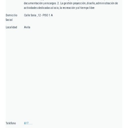
documentación y encargos. 2. La gestión proyección, diseño, administración de
actividades dedicadas al ocio, la recreación y al tiempo libre
Domicilio
Calle Soria , 12 - PISO 1 A
Social
Localidad
Avila
Teléfono
617.....