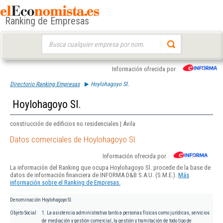
Ranking de Empresas
Buscar:
Información ofrecida por
Directorio Ranking Empresas
Hoylohagoyo Sl.
Hoylohagoyo Sl.
construcción de edificios no residenciales | Ávila
Datos comerciales de Hoylohagoyo Sl.
Información ofrecida por
La información del Ranking que ocupa Hoylohagoyo Sl. procede de la base de
datos de información financiera de INFORMA D&B S.A.U. (S.M.E.).
Más
información sobre el Ranking de Empresas.
Denominación
Hoylohagoyo Sl.
Objeto Social
1. La asistencia administrativa tanto a personas físicas como jurídicas, servicios
de mediación y gestión comercial, la gestión y tramitación de todo tipo de