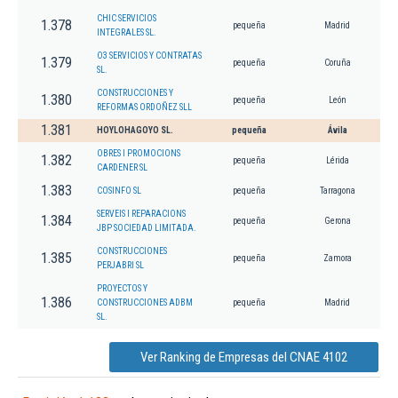
CHIC SERVICIOS
1.378
pequeña
Madrid
INTEGRALES SL.
O3 SERVICIOS Y CONTRATAS
1.379
pequeña
Coruña
SL.
CONSTRUCCIONES Y
1.380
pequeña
León
REFORMAS ORDOÑEZ SLL
1.381
HOYLOHAGOYO SL.
pequeña
Ávila
OBRES I PROMOCIONS
1.382
pequeña
Lérida
CARDENER SL
1.383
COSINFO SL
pequeña
Tarragona
SERVEIS I REPARACIONS
1.384
pequeña
Gerona
JBP SOCIEDAD LIMITADA.
CONSTRUCCIONES
1.385
pequeña
Zamora
PERJABRI SL
PROYECTOS Y
1.386
CONSTRUCCIONES ADBM
pequeña
Madrid
SL.
Ver Ranking de Empresas del CNAE 4102