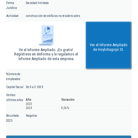
Forma
Sociedad limitada
Jurídica
Actividad
construcción de edificios no residenciales
Ver el Informe Ampliado
de Hoylohagoyo Sl.
Ve el Informe Ampliado. ¡Es gratis!
Regístrese en eInforma y le regalamos el
Informe Ampliado de esta empresa
Número de
empleados
Capital Social
De 0 a 3.100 €
Ventas
Año
Variación
últimos años
2023
2024
8,56 %
Resultado
Negativo
2025