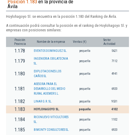
Posición 1.183
en la provincia de
Ávila
Hoylohagoyo Sl. se encuentra en la posición 1.183 del Ranking de Ávila.
A continuación podrá consultar la posición en el ranking de Hoylohagoyo Sl. y
empresas con posiciones similares:
Posición
Sector
Nombre de la empresa
Ventas (€)
Provincia
Actividad
1.178
EVENTOS DOMINGUEZ SL.
pequeña
5621
INGENIERIA OBILATECNIA
1.179
pequeña
7112
SL.
EXPLOTACIONES LOS
1.180
pequeña
4941
CAÑOS SL
ASESORA PARA EL
1.181
DESARROLLO DEL MEDIO
pequeña
6920
RURAL ADEMER S.L.
1.182
LINAR G.R. SL.
pequeña
9531
1.183
HOYLOHAGOYO SL.
pequeña
4102
RICONUEVO VITICULTORES
1.184
pequeña
1102
SL.
1.185
BIMONTY CONSULTORES SL.
pequeña
6920