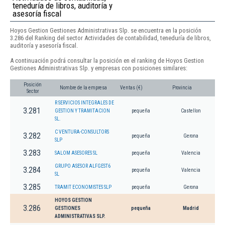
teneduría de libros, auditoría y
asesoría fiscal
Hoyos Gestion Gestiones Administrativas Slp. se encuentra en la posición
3.286 del Ranking del sector Actividades de contabilidad, teneduría de libros,
auditoría y asesoría fiscal.
A continuación podrá consultar la posición en el ranking de Hoyos Gestion
Gestiones Administrativas Slp. y empresas con posiciones similares:
Posición
Nombre de la empresa
Ventas (€)
Provincia
Sector
R SERVICIOS INTEGRALES DE
3.281
GESTION Y TRAMITACION
pequeña
Castellon
SL.
C VENTURA-CONSULTORS
3.282
pequeña
Gerona
SLP
3.283
SALOM ASESORES SL
pequeña
Valencia
GRUPO ASESOR ALFGEST6
3.284
pequeña
Valencia
SL
3.285
TRAMIT ECONOMISTES SLP
pequeña
Gerona
HOYOS GESTION
3.286
GESTIONES
pequeña
Madrid
ADMINISTRATIVAS SLP.