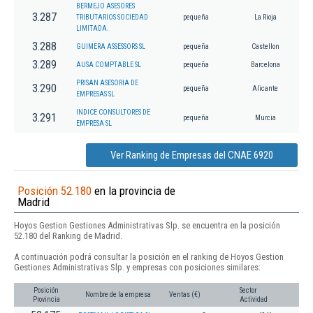
BERMEJO ASESORES
3.287
TRIBUTARIOS SOCIEDAD
pequeña
La Rioja
LIMITADA.
3.288
GUIMERA ASSESSORS SL
pequeña
Castellon
3.289
AUSA COMPTABLE SL
pequeña
Barcelona
PRISAN ASESORIA DE
3.290
pequeña
Alicante
EMPRESAS SL
INDICE CONSULTORES DE
3.291
pequeña
Murcia
EMPRESA SL
Ver Ranking de Empresas del CNAE 6920
Posición 52.180
en la provincia de
Madrid
Hoyos Gestion Gestiones Administrativas Slp. se encuentra en la posición
52.180 del Ranking de Madrid.
A continuación podrá consultar la posición en el ranking de Hoyos Gestion
Gestiones Administrativas Slp. y empresas con posiciones similares:
Posición
Sector
Nombre de la empresa
Ventas (€)
Provincia
Actividad