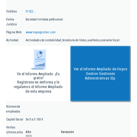
Teléfono
91522...
Forma
Sociedad limitada profesional
Jurídica
Página Web
www.hoyosgestion.com
Actividad
Actividades de contabilidad, teneduría de libros, auditoría y asesoría fiscal
Ver el Informe Ampliado de Hoyos
Gestion Gestiones
Ve el Informe Ampliado. ¡Es
gratis!
Administrativas Slp.
Regístrese en eInforma y le
regalamos el Informe Ampliado
de esta empresa
Número de
empleados
Capital Social
De 0 a 3.100 €
Ventas
Año
Variación
últimos años
2023