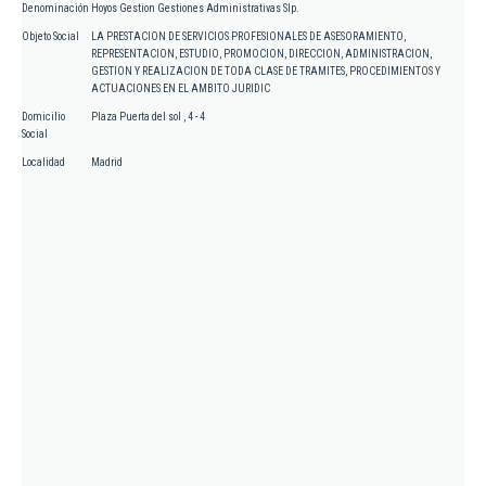
Denominación
Hoyos Gestion Gestiones Administrativas Slp.
Objeto Social
LA PRESTACION DE SERVICIOS PROFESIONALES DE ASESORAMIENTO,
REPRESENTACION, ESTUDIO, PROMOCION, DIRECCION, ADMINISTRACION,
GESTION Y REALIZACION DE TODA CLASE DE TRAMITES, PROCEDIMIENTOS Y
ACTUACIONES EN EL AMBITO JURIDIC
Domicilio
Plaza Puerta del sol , 4 - 4
Social
Localidad
Madrid