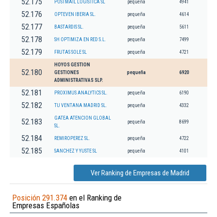
52.175
POSTMAIL LOGISTICA SL
pequeña
4941
52.176
OPTEVEN IBERIA SL.
pequeña
4614
52.177
BASTARDIS SL.
pequeña
5611
52.178
SH OPTIMIZA EN RED S.L.
pequeña
7499
52.179
FRUTAS SOLE SL
pequeña
4721
HOYOS GESTION
52.180
GESTIONES
pequeña
6920
ADMINISTRATIVAS SLP.
52.181
PROXIMUS ANALYTICS SL.
pequeña
6190
52.182
TU VENTANA MADRID SL.
pequeña
4332
GATEA ATENCION GLOBAL
52.183
pequeña
8699
SL.
52.184
REMIROPEREZ SL.
pequeña
4722
52.185
SANCHEZ Y YUSTE SL
pequeña
4101
Ver Ranking de Empresas de Madrid
Posición 291.374
en el Ranking de
Empresas Españolas