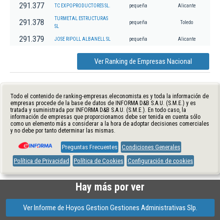
291.377
TC EXPOPRODUCTORES SL.
pequeña
Alicante
TURMETAL ESTRUCTURAS
291.378
pequeña
Toledo
SL
291.379
JOSE RIPOLL ALBANELL SL
pequeña
Alicante
Ver Ranking de Empresas Nacional
Todo el contenido de ranking-empresas.eleconomista.es y toda la información de
empresas procede de la base de datos de INFORMA D&B S.A.U. (S.M.E.) y es
tratada y suministrada por INFORMA D&B S.A.U. (S.M.E.). En todo caso, la
información de empresas que proporcionamos debe ser tenida en cuenta sólo
como un elemento más a considerar a la hora de adoptar decisiones comerciales
y no debe por tanto determinar las mismas.
Preguntas Frecuentes
Condiciones Generales
Política de Privacidad
Política de Cookies
Configuración de cookies
Hay más por ver
Ver Informe de Hoyos Gestion Gestiones Administrativas Slp.