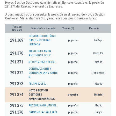
Hoyos Gestion Gestiones Administrativas Slp. se encuentra en la posición
291.374 del Ranking Nacional de Empresas.
A continuación podrá consultar la posición en el ranking de Hoyos Gestion
Gestiones Administrativas Slp. y empresas con posiciones similares:
Posición
Nombre de la empresa
Ventas (€)
Provincia
Nacional
CLINICA DOCTOR IÑIGO
291.369
GASTON SOCIEDAD
pequeña
La Rioja
LIMITADA
MARTI GUILLAMON
291.370
pequeña
Castellon
ANTONIO S.L.N.E.P.
291.371
SH OPTIMIZA EN RED S.L.
pequeña
Madrid
CONSTRUCCIONES Y
291.372
CONTRATAS SAN VICENTE
pequeña
Pontevedra
SL
291.373
FRUTAS SOLE SL
pequeña
Madrid
HOYOS GESTION
291.374
GESTIONES
pequeña
Madrid
ADMINISTRATIVAS SLP.
291.375
PROXIMUS ANALYTICS SL.
pequeña
Madrid
291.376
CAMPING LA TRAPERA SL.
pequeña
Burgos