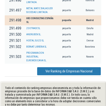
291.496
pequeña
Valencia
LIMITADA.
METAL MATIC BALAGUER
291.497
pequeña
Baleares
SOCIEDAD LIMITADA.
HR3 CONSULTING ESPAÑA
291.498
pequeña
Madrid
SL
291.499
ZOOTRADE SL
pequeña
Coruña
291.500
ANDRUBEN SL.
pequeña
Madrid
291.501
HOSTAL SUIZO SL
pequeña
Orense
291.502
BERNAT LIBRERIA SL
pequeña
Barcelona
PROGRAMACION
291.503
INDUSTRIAL
pequeña
Navarra
EUROMEXICANA SL.
Ver Ranking de Empresas Nacional
Todo el contenido de ranking-empresas.eleconomista.es y toda la información de
empresas procede de la base de datos de INFORMA D&B S.A.U. (S.M.E.) y es
tratada y suministrada por INFORMA D&B S.A.U. (S.M.E.). En todo caso, la
información de empresas que proporcionamos debe ser tenida en cuenta sólo
como un elemento más a considerar a la hora de adoptar decisiones comerciales
y no debe por tanto determinar las mismas.