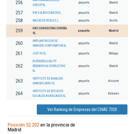
KAPS MANAGEMENT
256
pequeña
Madrid
GROUP SL.
257
R M G & ASOCIADOS SL
pequeña
Madrid
258
RAICES DE ROBLE S.L.
pequeña
Sevilla
HR3 CONSULTING ESPAÑA
259
pequeña
Madrid
SL
IMPLANTACION DE
260
pequeña
Madrid
IMAGEN CORPORATIVA SL.
261
JUST 3D SL.
pequeña
Málaga
BUSINESS QUALITY
262
RESEARCH & CONSULTING
pequeña
Madrid
SL.
INSTITUTO DE ANALISIS
263
pequeña
Alicante
INMOBILIARIO SL
INSTITUTO DE ESTUDIOS
264
pequeña
Baleares
SOCIALES AVANZADOS SL
Ver Ranking de Empresas del CNAE 7320
Posición 52.202
en la provincia de
Madrid