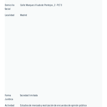
Domicilio
Calle Marques Viudo de Pontejos , 2 - PLT 3
Social
Localidad
Madrid
Forma
Sociedad limitada
Jurídica
Actividad
Estudios de mercado y realización de encuestas de opinión pública