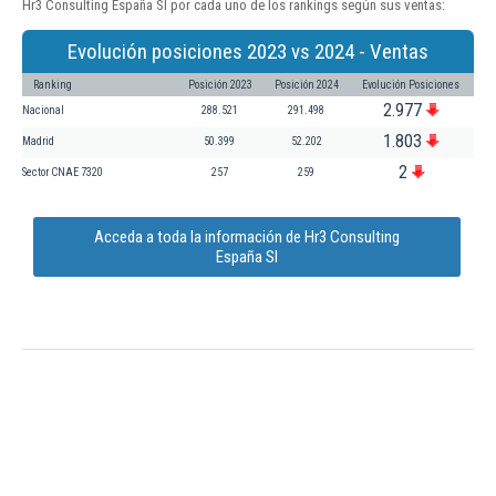
Hr3 Consulting España Sl por cada uno de los rankings según sus ventas:
Evolución posiciones 2023 vs 2024 - Ventas
Ranking
Posición 2023
Posición 2024
Evolución Posiciones
2.977
Nacional
288.521
291.498
1.803
Madrid
50.399
52.202
2
Sector CNAE 7320
257
259
Acceda a toda la información de Hr3 Consulting
España Sl