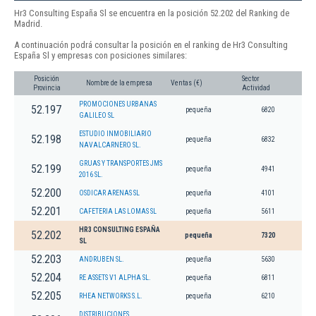
Hr3 Consulting España Sl se encuentra en la posición 52.202 del Ranking de
Madrid.
A continuación podrá consultar la posición en el ranking de Hr3 Consulting
España Sl y empresas con posiciones similares:
Posición
Sector
Nombre de la empresa
Ventas (€)
Provincia
Actividad
PROMOCIONES URBANAS
52.197
pequeña
6820
GALILEO SL
ESTUDIO INMOBILIARIO
52.198
pequeña
6832
NAVALCARNERO SL.
GRUAS Y TRANSPORTES JMS
52.199
pequeña
4941
2016 SL.
52.200
OSDICAR ARENAS SL
pequeña
4101
52.201
CAFETERIA LAS LOMAS SL
pequeña
5611
HR3 CONSULTING ESPAÑA
52.202
pequeña
7320
SL
52.203
ANDRUBEN SL.
pequeña
5630
52.204
RE ASSETS V1 ALPHA SL.
pequeña
6811
52.205
RHEA NETWORKS S.L.
pequeña
6210
DISTRIBUCIONES