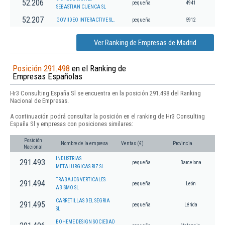
52.206
pequeña
4941
SEBASTIAN CUENCA SL
52.207
GOVIIDEO INTERACTIVE SL.
pequeña
5912
Ver Ranking de Empresas de Madrid
Posición 291.498
en el Ranking de
Empresas Españolas
Hr3 Consulting España Sl se encuentra en la posición 291.498 del Ranking
Nacional de Empresas.
A continuación podrá consultar la posición en el ranking de Hr3 Consulting
España Sl y empresas con posiciones similares:
Posición
Nombre de la empresa
Ventas (€)
Provincia
Nacional
INDUSTRIAS
291.493
pequeña
Barcelona
METALURGICAS RIZ SL
TRABAJOS VERTICALES
291.494
pequeña
León
ABISMO SL
CARRETILLAS DEL SEGRIA
291.495
pequeña
Lérida
SL
BOHEME DESIGN SOCIEDAD