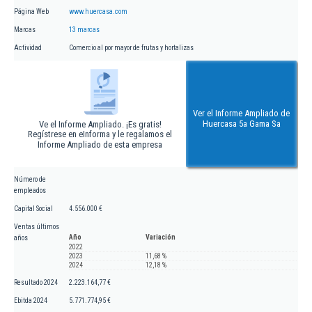
Página Web
www.huercasa.com
Marcas
13 marcas
Actividad
Comercio al por mayor de frutas y hortalizas
Ver el Informe Ampliado de
Huercasa 5a Gama Sa
Ve el Informe Ampliado. ¡Es gratis!
Regístrese en eInforma y le regalamos el
Informe Ampliado de esta empresa
Número de
empleados
Capital Social
4.556.000 €
Ventas últimos
Año
Variación
años
2022
2023
11,68 %
2024
12,18 %
Resultado 2024
2.223.164,77 €
Ebitda 2024
5.771.774,95 €