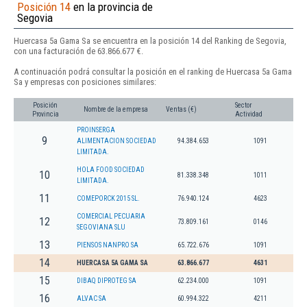
Posición 14
en la provincia de
Segovia
Huercasa 5a Gama Sa se encuentra en la posición 14 del Ranking de Segovia,
con una facturación de 63.866.677 €.
A continuación podrá consultar la posición en el ranking de Huercasa 5a Gama
Sa y empresas con posiciones similares:
Posición
Sector
Nombre de la empresa
Ventas (€)
Provincia
Actividad
PROINSERGA
9
ALIMENTACION SOCIEDAD
94.384.653
1091
LIMITADA.
HOLA FOOD SOCIEDAD
10
81.338.348
1011
LIMITADA.
11
COMEPORCK 2015 SL.
76.940.124
4623
COMERCIAL PECUARIA
12
73.809.161
0146
SEGOVIANA SLU
13
PIENSOS NANPRO SA
65.722.676
1091
14
HUERCASA 5A GAMA SA
63.866.677
4631
15
DIBAQ DIPROTEG SA
62.234.000
1091
16
ALVAC SA
60.994.322
4211