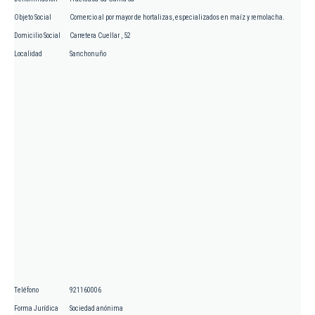
Objeto Social
Comercio al por mayor de hortalizas, especializados en maíz y remolacha.
Domicilio Social
Carretera Cuellar , 52
Localidad
Sanchonuño
Teléfono
921160006
Forma Jurídica
Sociedad anónima