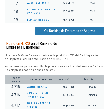
17
AVICOLA VELASCO SL
54.254.109
0147
INTEGRACION COMERCIAL
18
50.363.534
0142
VACUNO SA
19
EL PINAR BERRIES S.L.
48.442.978
4631
Ver Ranking de Empresas de Segovia
Posición 4.720
en el Ranking de
Empresas Españolas
Huercasa 5a Gama Sa se encuentra en la posición 4.720 del Ranking Nacional
de Empresas , con una facturación de 63.866.677 €.
A continuación podrá consultar la posición en el ranking de Huercasa 5a Gama
Sa y empresas con posiciones similares:
Posición
Nombre de la empresa
Ventas (€)
Provincia
Nacional
4.715
LAYHER IBERICA SL.
63.911.528
Madrid
CIMENTA2 GESTION E
4.716
63.906.000
Almería
INVERSIONES SA.
TORRESCAMARA Y CIA DE
4.717
corporativa
Valencia
OBRAS SA