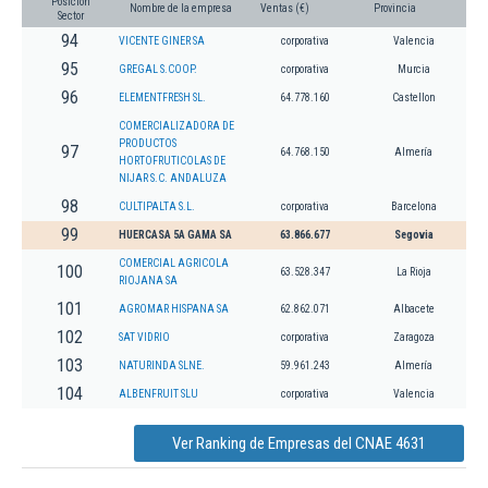
Posición
Nombre de la empresa
Ventas (€)
Provincia
Sector
94
VICENTE GINER SA
corporativa
Valencia
95
GREGAL S.COOP.
corporativa
Murcia
96
ELEMENTFRESH SL.
64.778.160
Castellon
COMERCIALIZADORA DE
PRODUCTOS
97
64.768.150
Almería
HORTOFRUTICOLAS DE
NIJAR S.C. ANDALUZA
98
CULTIPALTA S.L.
corporativa
Barcelona
99
HUERCASA 5A GAMA SA
63.866.677
Segovia
COMERCIAL AGRICOLA
100
63.528.347
La Rioja
RIOJANA SA
101
AGROMAR HISPANA SA
62.862.071
Albacete
102
SAT VIDRIO
corporativa
Zaragoza
103
NATURINDA SLNE.
59.961.243
Almería
104
ALBENFRUIT SLU
corporativa
Valencia
Ver Ranking de Empresas del CNAE 4631