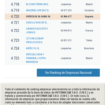
4.718
M CONDE PREMIUM SL
corporativa
Madrid
4.719
MADERAS JOSE SAIZ SL
63.871.205
Cantabria
4.720
HUERCASA 5A GAMA SA
63.866.677
Segovia
4.721
DIEBOLD NIXDORF SL.
corporativa
Madrid
GANADOS AGUSTIN Y
4.722
63.844.815
Huesca
JOSAN SL
OZTURK QUEBAP
4.723
63.831.013
Toledo
PRODUCCION SL.
4.724
ARIÑO OIL SL.
corporativa
Barcelona
ESPECIALIZADA Y
4.725
PRIMARIA L HORTA
corporativa
Madrid
MANISES SA
Ver Ranking de Empresas Nacional
Todo el contenido de ranking-empresas.eleconomista.es y toda la información de
empresas procede de la base de datos de INFORMA D&B S.A.U. (S.M.E.) y es
tratada y suministrada por INFORMA D&B S.A.U. (S.M.E.). En todo caso, la
información de empresas que proporcionamos debe ser tenida en cuenta sólo
como un elemento más a considerar a la hora de adoptar decisiones comerciales