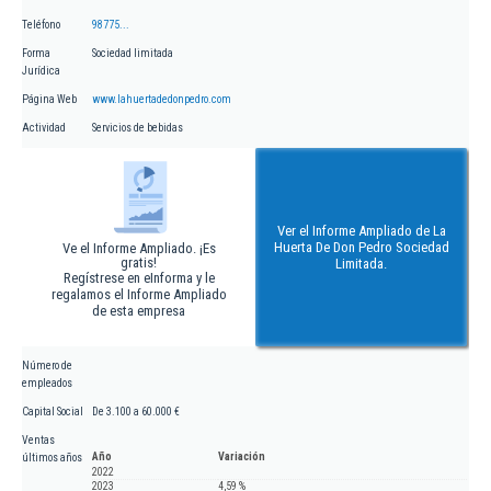
Teléfono
98775...
Forma
Sociedad limitada
Jurídica
Página Web
www.lahuertadedonpedro.com
Actividad
Servicios de bebidas
Ver el Informe Ampliado de La
Huerta De Don Pedro Sociedad
Ve el Informe Ampliado. ¡Es
gratis!
Limitada.
Regístrese en eInforma y le
regalamos el Informe Ampliado
de esta empresa
Número de
empleados
Capital Social
De 3.100 a 60.000 €
Ventas
Año
Variación
últimos años
2022
2023
4,59 %