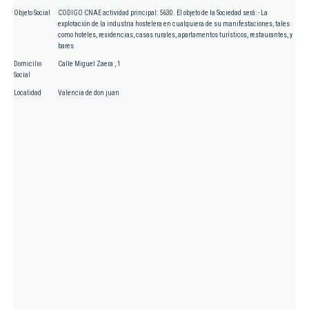
Objeto Social
CODIGO CNAE actividad principal: 5630. El objeto de la Sociedad será: - La
explotación de la industria hostelera en cualquiera de su manifestaciones, tales
como hoteles, residencias, casas rurales, apartamentos turísticos, restaurantes, y
bares
Domicilio
Calle Miguel Zaera , 1
Social
Localidad
Valencia de don juan