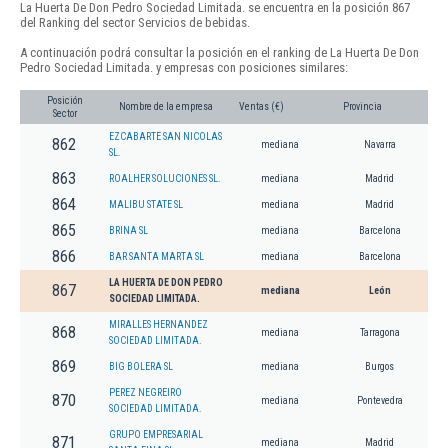
La Huerta De Don Pedro Sociedad Limitada. se encuentra en la posición 867
del Ranking del sector Servicios de bebidas.
A continuación podrá consultar la posición en el ranking de La Huerta De Don
Pedro Sociedad Limitada. y empresas con posiciones similares:
Posición
Nombre de la empresa
Ventas (€)
Provincia
Sector
EZCABARTE SAN NICOLAS
862
mediana
Navarra
SL.
863
ROALHER SOLUCIONES SL.
mediana
Madrid
864
MALIBU STATE SL
mediana
Madrid
865
BRINA SL
mediana
Barcelona
866
BAR SANTA MARTA SL
mediana
Barcelona
LA HUERTA DE DON PEDRO
867
mediana
León
SOCIEDAD LIMITADA.
MIRALLES HERNANDEZ
868
mediana
Tarragona
SOCIEDAD LIMITADA.
869
BIG BOLERA SL
mediana
Burgos
PEREZ NEGREIRO
870
mediana
Pontevedra
SOCIEDAD LIMITADA.
GRUPO EMPRESARIAL
871
mediana
Madrid