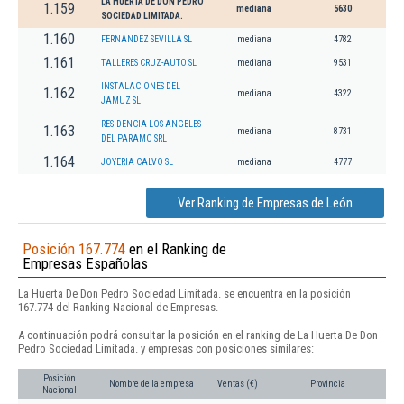
LA HUERTA DE DON PEDRO
1.159
mediana
5630
SOCIEDAD LIMITADA.
1.160
FERNANDEZ SEVILLA SL
mediana
4782
1.161
TALLERES CRUZ-AUTO SL
mediana
9531
INSTALACIONES DEL
1.162
mediana
4322
JAMUZ SL
RESIDENCIA LOS ANGELES
1.163
mediana
8731
DEL PARAMO SRL
1.164
JOYERIA CALVO SL
mediana
4777
Ver Ranking de Empresas de León
Posición 167.774
en el Ranking de
Empresas Españolas
La Huerta De Don Pedro Sociedad Limitada. se encuentra en la posición
167.774 del Ranking Nacional de Empresas.
A continuación podrá consultar la posición en el ranking de La Huerta De Don
Pedro Sociedad Limitada. y empresas con posiciones similares:
Posición
Nombre de la empresa
Ventas (€)
Provincia
Nacional