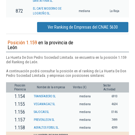
SANTA FINA SL.
EL CAFE MODERNO DE
872
mediana
La Rioja
LOGROÑO SL.
Ver Ranking de Empresas del CNAE 5630
Posición 1.159
en la provincia de
León
La Huerta De Don Pedro Sociedad Limitada. se encuentra en la posición 1.159
del Ranking de León.
A continuación podrá consultar la posición en el ranking de La Huerta De Don
Pedro Sociedad Limitada. y empresas con posiciones similares:
Posición
Sector
Nombre de la empresa
Ventas (€)
Provincia
Actividad
1.154
TRANSFABERO SL
mediana
6910
1.155
VEGAMAGAZ SL
mediana
4634
1.156
SAJOCAS SL
mediana
0146
1.157
PREVENLEON SL
mediana
7499
1.158
ASFALTOS FERSIL SL.
mediana
4399