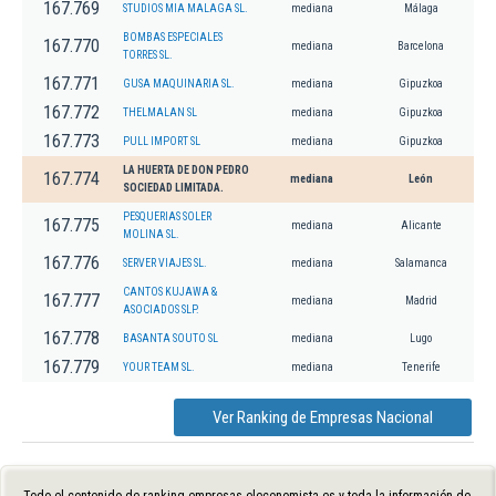
167.769
STUDIOS MIA MALAGA SL.
mediana
Málaga
BOMBAS ESPECIALES
167.770
mediana
Barcelona
TORRES SL.
167.771
GUSA MAQUINARIA SL.
mediana
Gipuzkoa
167.772
THELMALAN SL
mediana
Gipuzkoa
167.773
PULL IMPORT SL
mediana
Gipuzkoa
LA HUERTA DE DON PEDRO
167.774
mediana
León
SOCIEDAD LIMITADA.
PESQUERIAS SOLER
167.775
mediana
Alicante
MOLINA SL.
167.776
SERVER VIAJES SL.
mediana
Salamanca
CANTOS KUJAWA &
167.777
mediana
Madrid
ASOCIADOS SLP.
167.778
BASANTA SOUTO SL
mediana
Lugo
167.779
YOUR TEAM SL.
mediana
Tenerife
Ver Ranking de Empresas Nacional
Todo el contenido de ranking-empresas.eleconomista.es y toda la información de