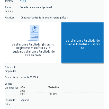
Teléfono
91690...
Forma
Sociedad anónima unipersonal
Jurídica
Actividad
Otras actividades de impresión y artes gráficas
Ver el Informe Ampliado de
Huertas Industrias Graficas
Ve el Informe Ampliado. ¡Es gratis!
Regístrese en eInforma y le
Sa
regalamos el Informe Ampliado de
esta empresa
Número de
empleados
Capital Social
Mayor de 60.000 €
Ventas
Año
Variación
últimos años
2023
2024
108,48 %
Resultado
Negativo
2025