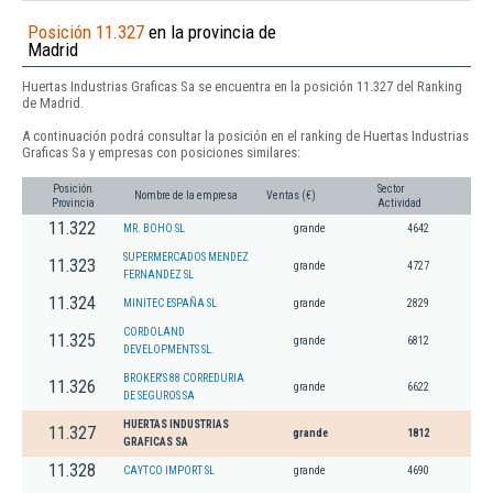
Posición 11.327
en la provincia de
Madrid
Huertas Industrias Graficas Sa se encuentra en la posición 11.327 del Ranking
de Madrid.
A continuación podrá consultar la posición en el ranking de Huertas Industrias
Graficas Sa y empresas con posiciones similares:
Posición
Sector
Nombre de la empresa
Ventas (€)
Provincia
Actividad
11.322
MR. BOHO SL
grande
4642
SUPERMERCADOS MENDEZ
11.323
grande
4727
FERNANDEZ SL
11.324
MINITEC ESPAÑA SL
grande
2829
CORDOLAND
11.325
grande
6812
DEVELOPMENTS SL.
BROKER'S 88 CORREDURIA
11.326
grande
6622
DE SEGUROS SA
HUERTAS INDUSTRIAS
11.327
grande
1812
GRAFICAS SA
11.328
CAYTCO IMPORT SL
grande
4690