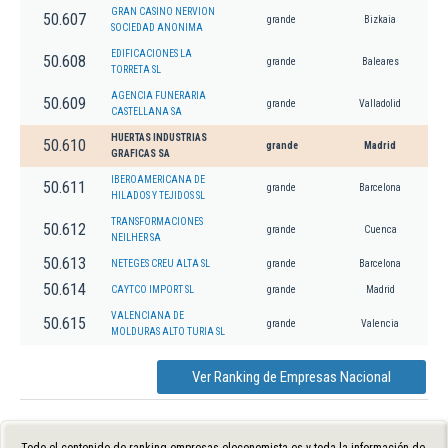
GRAN CASINO NERVION
50.607
grande
Bizkaia
SOCIEDAD ANONIMA
EDIFICACIONES LA
50.608
grande
Baleares
TORRETA SL
AGENCIA FUNERARIA
50.609
grande
Valladolid
CASTELLANA SA
HUERTAS INDUSTRIAS
50.610
grande
Madrid
GRAFICAS SA
IBEROAMERICANA DE
50.611
grande
Barcelona
HILADOS Y TEJIDOS SL
TRANSFORMACIONES
50.612
grande
Cuenca
NEILHER SA
50.613
NETEGES CREU ALTA SL
grande
Barcelona
50.614
CAYTCO IMPORT SL
grande
Madrid
VALENCIANA DE
50.615
grande
Valencia
MOLDURAS ALTO TURIA SL
Ver Ranking de Empresas Nacional
Todo el contenido de ranking-empresas.eleconomista.es y toda la información de