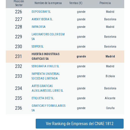
Posición
Nombre de la empresa
Ventas (€)
Provincia
Sector
226
EXPOSIGRAF SL
grande
Madrid
227
AMSKY IBERIA SL.
grande
Barcelona
228
IMPAOR SA
grande
Madrid
LABORATORIS COLOR EGM
229
grande
Barcelona
SA
230
SERPER SL
grande
Barcelona
HUERTAS INDUSTRIAS
231
grande
Madrid
GRAFICAS SA
232
SERIGRAFIA VINILO SL
grande
Madrid
IMPRENTA UNIVERSAL
233
grande
Bizkaia
SOCIEDAD LIMITADA
ARTES GRAFICAS
234
grande
Barcelona
AUXILIARES DEL LIBRO SL
235
ETIQUETA DIEZ SL.
grande
Alicante
GRAFICAS Y FORMULARIOS
236
grande
Coruña
SA
Ver Ranking de Empresas del CNAE 1812