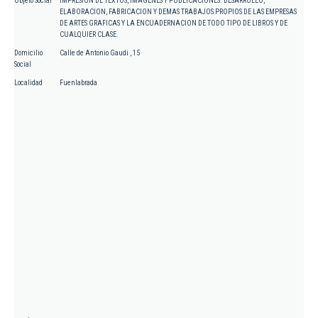
Objeto Social
IMPRESION DE TEXTOS, IMAGENES Y PUBLICACIONES. DESARROLLO,
ELABORACION, FABRICACION Y DEMAS TRABAJOS PROPIOS DE LAS EMPRESAS
DE ARTES GRAFICAS Y LA ENCUADERNACION DE TODO TIPO DE LIBROS Y DE
CUALQUIER CLASE.
Domicilio
Calle de Antonio Gaudi , 15
Social
Localidad
Fuenlabrada