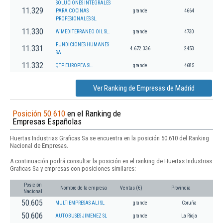
SOLUCIONES INTEGRALES
11.329
PARA COCINAS
grande
4664
PROFESIONALES SL.
11.330
W MEDITERRANEO OIL SL.
grande
4730
FUNDICIONES HUMANES
11.331
4.672.336
2453
SA
11.332
QTP EUROPEA SL.
grande
4685
Ver Ranking de Empresas de Madrid
Posición 50.610
en el Ranking de
Empresas Españolas
Huertas Industrias Graficas Sa se encuentra en la posición 50.610 del Ranking
Nacional de Empresas.
A continuación podrá consultar la posición en el ranking de Huertas Industrias
Graficas Sa y empresas con posiciones similares:
Posición
Nombre de la empresa
Ventas (€)
Provincia
Nacional
50.605
MULTIEMPRESAS ALI SL
grande
Coruña
50.606
AUTOBUSES JIMENEZ SL
grande
La Rioja