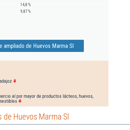
14,8 %
9,87 %
me ampliado de Huevos Marma Sl
adajoz
ercio al por mayor de productos lácteos, huevos,
mestibles
s de Huevos Marma Sl