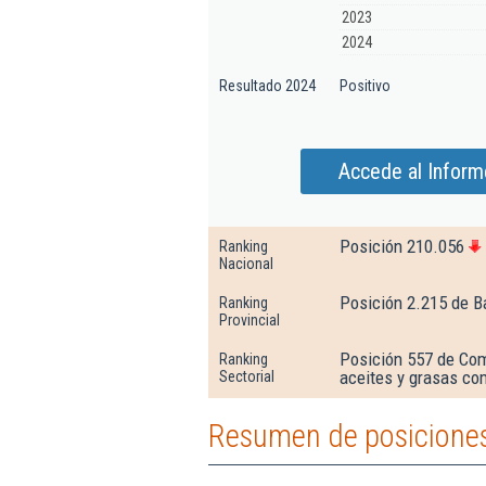
2023
2024
Resultado 2024
Positivo
Accede al Infor
Posición 210.056
Ranking
Nacional
Posición 2.215 de B
Ranking
Provincial
Posición 557 de Com
Ranking
aceites y grasas co
Sectorial
Resumen de posicione