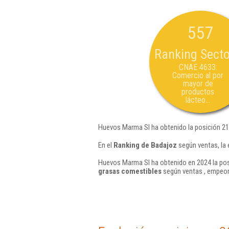
557
Ranking Secto
CNAE 4633:
Comercio al por
mayor de
productos
lácteo...
Huevos Marma Sl ha obtenido la posición 21
En el
Ranking de Badajoz
según ventas, la
Huevos Marma Sl ha obtenido en 2024 la pos
grasas comestibles
según ventas , empeor