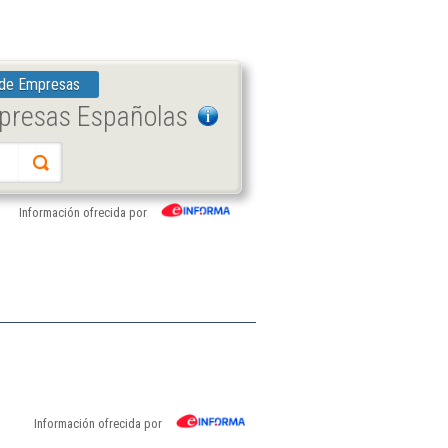
 de Empresas
mpresas Españolas
Información ofrecida por
Información ofrecida por