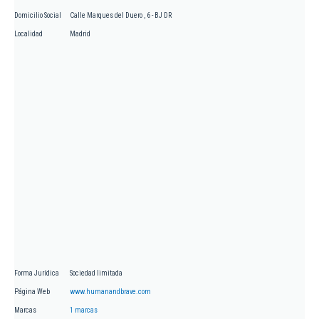
Domicilio Social
Calle Marques del Duero , 6 - BJ DR
Localidad
Madrid
Forma Jurídica
Sociedad limitada
Página Web
www.humanandbrave.com
Marcas
1 marcas