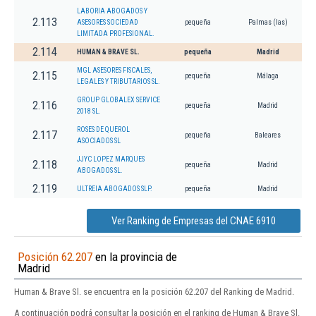
LABORIA ABOGADOS Y
2.113
ASESORES SOCIEDAD
pequeña
Palmas (las)
LIMITADA PROFESIONAL.
2.114
HUMAN & BRAVE SL.
pequeña
Madrid
MGL ASESORES FISCALES,
2.115
pequeña
Málaga
LEGALES Y TRIBUTARIOS SL.
GROUP GLOBALEX SERVICE
2.116
pequeña
Madrid
2018 SL.
ROSES DE QUEROL
2.117
pequeña
Baleares
ASOCIADOS SL
JJYC LOPEZ MARQUES
2.118
pequeña
Madrid
ABOGADOS SL.
2.119
ULTREIA ABOGADOS SLP.
pequeña
Madrid
Ver Ranking de Empresas del CNAE 6910
Posición 62.207
en la provincia de
Madrid
Human & Brave Sl. se encuentra en la posición 62.207 del Ranking de Madrid.
A continuación podrá consultar la posición en el ranking de Human & Brave Sl.