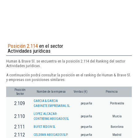
Posición 2.114
en el sector
Actividades jurídicas
Human & Brave Sl. se encuentra en la posición 2.114 del Ranking del sector
Actividades jurídicas.
A continuación podrá consultar la posición en el ranking de Human & Brave Sl.
y empresas con posiciones similares:
Posición
Nombre de la empresa
Ventas (€)
Provincia
Sector
GARCIA & GARCIA
2.109
pequeña
Pontevedra
GABINETE EMPRESARIAL SL
LOPEZ ALCAZAR-
2.110
pequeña
Murcia
CONTRERAS ABOGADOS SL
2.111
BUFET REDON SL
pequeña
Barcelona
2.112
CELDRAN ABOGADOS SLP.
pequeña
Madrid