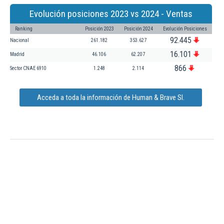
Evolución posiciones 2023 vs 2024 - Ventas
Ranking
Posición 2023
Posición 2024
Evolución Posiciones
92.445
Nacional
261.182
353.627
16.101
Madrid
46.106
62.207
866
Sector CNAE 6910
1.248
2.114
Acceda a toda la información de Human & Brave Sl.