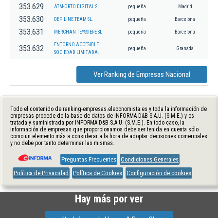
353.629
ATM-ORTO DIGITAL SL.
pequeña
Madrid
353.630
DEPILINE TEAM SL.
pequeña
Barcelona
353.631
MERCHAN TEYSSIERE SL
pequeña
Barcelona
ENTORNO ACCESIBLE
353.632
pequeña
Granada
SOCIEDAD LIMITADA.
Ver Ranking de Empresas Nacional
Todo el contenido de ranking-empresas.eleconomista.es y toda la información de
empresas procede de la base de datos de INFORMA D&B S.A.U. (S.M.E.) y es
tratada y suministrada por INFORMA D&B S.A.U. (S.M.E.). En todo caso, la
información de empresas que proporcionamos debe ser tenida en cuenta sólo
como un elemento más a considerar a la hora de adoptar decisiones comerciales
y no debe por tanto determinar las mismas.
Preguntas Frecuentes
Condiciones Generales
Política de Privacidad
Política de Cookies
Configuración de cookies
Hay más por ver