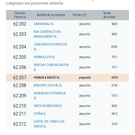
y empresas con posiciones similares:
Posición
Sector
Nombre de la empresa
Ventas (€)
Provincia
Actividad
62.202
DARIANDALI SL
pequeña
6820
RDA CONSTRUCTION
62.203
pequeña
6832
MANAGEMENT SL.
JEISA SERVICIOS MEDICOS
62.204
pequeña
8699
SL.
62.205
SIERRA & LETH SL
pequeña
7311
NEW DAY COMUNICACION
62.206
pequeña
7311
SL
62.207
HUMAN & BRAVE SL.
pequeña
6910
62.208
ATM-ORTO DIGITAL SL.
pequeña
3250
DINAMICA ECOENERGIA
62.209
pequeña
3515
SL.
62.210
ISATIS INVERSIONES SL
pequeña
6820
62.211
OTIÑA SL
pequeña
6812
HOSTEL DEL TEMPLO DE
62.212
pequeña
5510
DEBOD SL.