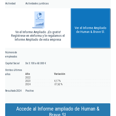
Actividad
Actividades jurídicas
Ver el Informe Ampliado
de Human & Brave Sl.
Ve el Informe Ampliado. ¡Es gratis!
Regístrese en eInforma y le regalamos el
Informe Ampliado de esta empresa
Número de
empleados
Capital Social
De 3.100 a 60.000 €
Ventas últimos
Año
Variación
años
2022
2023
4,17 %
2024
-37,62 %
Resultado 2024
Positivo
Accede al Informe ampliado de Human &
Brave Sl.