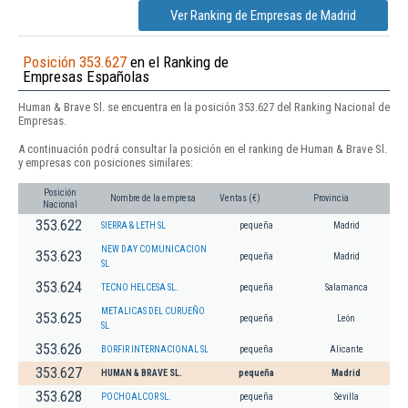
Ver Ranking de Empresas de Madrid
Posición 353.627
en el Ranking de
Empresas Españolas
Human & Brave Sl. se encuentra en la posición 353.627 del Ranking Nacional de
Empresas.
A continuación podrá consultar la posición en el ranking de Human & Brave Sl.
y empresas con posiciones similares:
Posición
Nombre de la empresa
Ventas (€)
Provincia
Nacional
353.622
SIERRA & LETH SL
pequeña
Madrid
NEW DAY COMUNICACION
353.623
pequeña
Madrid
SL
353.624
TECNO HELCESA SL.
pequeña
Salamanca
METALICAS DEL CURUEÑO
353.625
pequeña
León
SL
353.626
BORFIR INTERNACIONAL SL
pequeña
Alicante
353.627
HUMAN & BRAVE SL.
pequeña
Madrid
353.628
POCHOALCOR SL.
pequeña
Sevilla