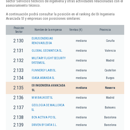
sector Servicios técnicos de ingeniería y otras actividades relacionadas con el
asesoramiento técnico.
A continuación podrá consultar la posición en el ranking de I3i Ingenieria
Avanzada Sl y empresas con posiciones similares:
Posición
Nombre de la empresa
Ventas (€)
Provincia
Sector
EURUS ENERGIAS
2.130
mediana
Coruña
RENOVABLES SA
2.131
GLOBAL GEOMATICA SL.
mediana
Valencia
MILITARY FLIGHT SECURITY
2.132
mediana
Madrid
SYSTEMS SL.
2.133
FUNNERGY LABS SL.
mediana
Castellon
2.134
IDASA ARANDA SL
mediana
Burgos
I3I INGENIERIA AVANZADA
2.135
mediana
Navarra
SL
2.136
M M BAUKOST SL
mediana
Madrid
GEOLOGIA DE MALLORCA
2.137
mediana
Baleares
SL
2.138
BCN ACTIVA PCI SL.
mediana
Barcelona
2.139
DRIVEN BY DATA S.L.
mediana
Barcelona