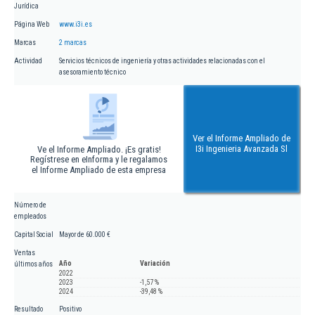
Jurídica
Página Web
www.i3i.es
Marcas
2 marcas
Actividad
Servicios técnicos de ingeniería y otras actividades relacionadas con el
asesoramiento técnico
Ver el Informe Ampliado de
I3i Ingenieria Avanzada Sl
Ve el Informe Ampliado. ¡Es gratis!
Regístrese en eInforma y le regalamos
el Informe Ampliado de esta empresa
Número de
empleados
Capital Social
Mayor de 60.000 €
Ventas
Año
Variación
últimos años
2022
2023
-1,57 %
2024
-39,48 %
Resultado
Positivo