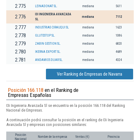
2.775
LEINADONAT SL.
mediana
5611
I3I INGENIERIA AVANZADA
2.776
mediana
7112
SL
2.777
INDUSTRIAS CIRAUQUI SL
mediana
1623
2.778
GLUTESTOP SL.
mediana
1086
2.779
ZABIN GESTION SL.
mediana
6820
2.780
IKERNA EXPORT SL.
mediana
4689
2.781
ANDAMIOS DUAR SL.
mediana
4324
Ver Ranking de Empresas de Navarra
Posición 166.118
en el Ranking de
Empresas Españolas
I3i Ingenieria Avanzada Sl se encuentra en la posición 166.118 del Ranking
Nacional de Empresas.
A continuación podrá consultar la posición en el ranking de I3i Ingenieria
Avanzada Sl y empresas con posiciones similares:
Posición
Nombre de la empresa
Ventas (€)
Provincia
Nacional