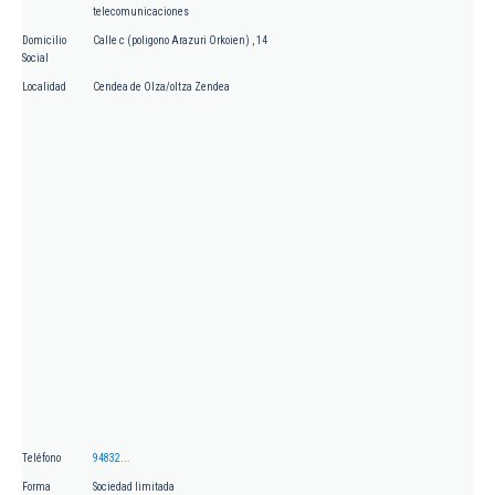
telecomunicaciones
Domicilio
Calle c (poligono Arazuri Orkoien) , 14
Social
Localidad
Cendea de Olza/oltza Zendea
Teléfono
94832...
Forma
Sociedad limitada