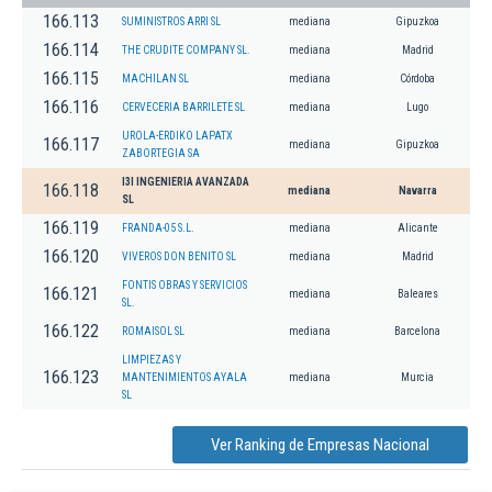
166.113
SUMINISTROS ARRI SL
mediana
Gipuzkoa
166.114
THE CRUDITE COMPANY SL.
mediana
Madrid
166.115
MACHILAN SL
mediana
Córdoba
166.116
CERVECERIA BARRILETE SL
mediana
Lugo
UROLA-ERDIKO LAPATX
166.117
mediana
Gipuzkoa
ZABORTEGIA SA
I3I INGENIERIA AVANZADA
166.118
mediana
Navarra
SL
166.119
FRANDA-05 S.L.
mediana
Alicante
166.120
VIVEROS DON BENITO SL
mediana
Madrid
FONTIS OBRAS Y SERVICIOS
166.121
mediana
Baleares
SL.
166.122
ROMAISOL SL
mediana
Barcelona
LIMPIEZAS Y
166.123
MANTENIMIENTOS AYALA
mediana
Murcia
SL
Ver Ranking de Empresas Nacional