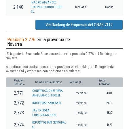
MADRID ADVANCED
2.140
TESTING TECHNOLOGIES
mediana
Madrid
SL.
Ver Ranking de Empresas del CNAE 7112
Posición 2.776
en la provincia de
Navarra
I3i Ingenieria Avanzada Sl se encuentra en la posición 2.776 del Ranking de
Navarra.
A continuación podrá consultar la posición en el ranking de I3i Ingenieria
Avanzada Sl y empresas con posiciones similares:
Posición
Sector
Nombre de la empresa
Ventas (€)
Provincia
Actividad
CONSTRUCCIONES PEÑA
2.771
mediana
4101
ANGUIANO E HIJOS SL
2.772
INDUSTRIAS ZADEKA SL
mediana
2512
JAVIER ERREA
2.773
mediana
6820
COMUNICACION SL
REPUESTOS SAN CRISTOBAL
2.774
mediana
4672
SL