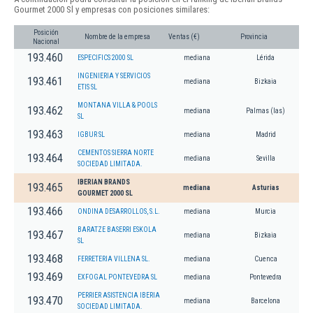
Gourmet 2000 Sl y empresas con posiciones similares:
Posición
Nombre de la empresa
Ventas (€)
Provincia
Nacional
193.460
ESPECIFICS 2000 SL
mediana
Lérida
INGENIERIA Y SERVICIOS
193.461
mediana
Bizkaia
ETIS SL
MONTANA VILLA & POOLS
193.462
mediana
Palmas (las)
SL
193.463
IGBUR SL
mediana
Madrid
CEMENTOS SIERRA NORTE
193.464
mediana
Sevilla
SOCIEDAD LIMITADA.
IBERIAN BRANDS
193.465
mediana
Asturias
GOURMET 2000 SL
193.466
ONDINA DESARROLLOS, S.L.
mediana
Murcia
BARATZE BASERRI ESKOLA
193.467
mediana
Bizkaia
SL
193.468
FERRETERIA VILLENA SL.
mediana
Cuenca
193.469
EXFOGAL PONTEVEDRA SL
mediana
Pontevedra
PERRIER ASISTENCIA IBERIA
193.470
mediana
Barcelona
SOCIEDAD LIMITADA.