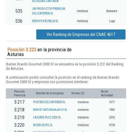
SOCIEDAD LIMITADA.
JM PRODUCTOS PREMIUM
535
mediana
Baleares
DELICATESSEN SL
536
SERVIPOR BURELA SL
mediana
Lugo
Ver Ranking de Empresas del CNAE 4617
Posición 3.222
en la provincia de
Asturias
Iberian Brands Gourmet 2000 Sl se encuentra en la posición 3.222 del Ranking
de Asturias.
A continuación podrá consultar la posición en el ranking de Iberian Brands
Gourmet 2000 Sl y empresas con posiciones similares:
Posición
Sector
Nombre de la empresa
Ventas (€)
Provincia
Actividad
3.217
POSTRES DELICATESSEN SL
mediana
1071
3.218
SERIVET ASTURGALAICO SL
mediana
7500
3.219
LAVERDE RUIZ 2020 SL.
mediana
5510
3.220
MUEBLES SYL SL
mediana
4755