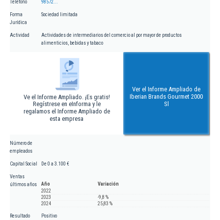
Teléfono
98572...
Forma
Sociedad limitada
Jurídica
Actividad
Actividades de intermediarios del comercio al por mayor de productos
alimenticios, bebidas y tabaco
Ver el Informe Ampliado de
Iberian Brands Gourmet 2000
Ve el Informe Ampliado. ¡Es gratis!
Regístrese en eInforma y le
Sl
regalamos el Informe Ampliado de
esta empresa
Número de
empleados
Capital Social
De 0 a 3.100 €
Ventas
Año
Variación
últimos años
2022
2023
-9,8 %
2024
25,83 %
Resultado
Positivo