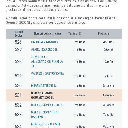
Iberian Brands Gourmet 2000 Sl se encuentra en la posición 531 del Ranking
del sector Actividades de intermediarios del comercio al por mayor de
productos alimenticios, bebidas y tabaco.
A continuación podrá consultar la posición en el ranking de Iberian Brands
Gourmet 2000 Sl y empresas con posiciones similares:
Posición
Nombre de la empresa
Ventas (€)
Provincia
Sector
526
CASCARA Y TANINO SL
mediana
Asturias
527
ANGEL IZQUIERDO SL
mediana
Cáceres
SERVICIOS DE
528
ALIMENTACION PIADELA
mediana
Coruña
SA
VANFRESH GASTRONOMIA
529
mediana
Madrid
SL.
530
DHARMA SYSTEMS SL
mediana
Barcelona
IBERIAN BRANDS
531
mediana
Asturias
GOURMET 2000 SL
532
DISTRIBUCIONES DUERO SL
mediana
Valladolid
DISTRIBUCIONES TEIDE
533
mediana
Tenerife
BAKERY SL.
MEAT GESTION MARKET
534
mediana
Valencia