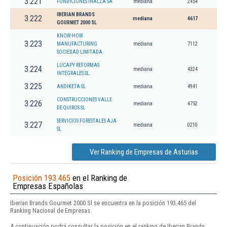
3.221
FUNDICIONES INALZA SA
mediana
2454
IBERIAN BRANDS
3.222
mediana
4617
GOURMET 2000 SL
KNOW-HOW
3.223
MANUFACTURING
mediana
7112
SOCIEDAD LIMITADA.
LUCAPY REFORMAS
3.224
mediana
4324
INTEGRALES SL.
3.225
ANDIKETA SL
mediana
4941
CONSTRUCCIONES VALLE
3.226
mediana
4752
DE QUIROS SL
SERVICIOS FORESTALES AJA
3.227
mediana
0210
SL
Ver Ranking de Empresas de Asturias
Posición 193.465
en el Ranking de
Empresas Españolas
Iberian Brands Gourmet 2000 Sl se encuentra en la posición 193.465 del
Ranking Nacional de Empresas.
A continuación podrá consultar la posición en el ranking de Iberian Brands