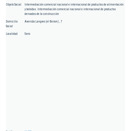
Objeto Social
Intermediación comercial nacional e internacional de productos de alimentación
y bebidas. Intermediación comercial nacional e internacional de productos
derivados de la construcción
Domicilio
Avenida Langreo (el Berron) , 7
Social
Localidad
Siero