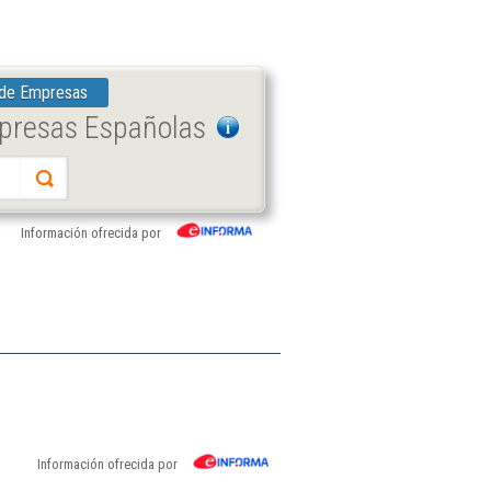
 de Empresas
mpresas Españolas
Información ofrecida por
Información ofrecida por