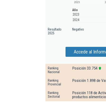
2023
Año
2023
2024
Resultado
Negativo
2025
Accede al Inform
Posición 33.754
Ranking
Nacional
Posición 1.898 de Va
Ranking
Provincial
Posición 118 de Activ
Ranking
productos alimenticio
Sectorial