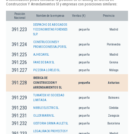
Construccion Y Arrendamientos Sl y empresas con posiciones similares:
Posición
Nombre de la empresa
Ventas (€)
Provincia
Nacional
DESPACHO DE ABOGADOS
391.223
Y ECONOMISTAS FORENSES
pequeña
Madrid
SLP.
CONSTRUCCIONES Y
391.224
pequeña
Pontevedra
PROMOCIONES SALPOR SL
391.225
AJHECAR SL
pequeña
Madrid
391.226
FANE DE BAIX SL
pequeña
Gerona
391.227
PIZZERIA LORELEI SL.
pequeña
Málaga
IBERICA DE
391.228
CONSTRUCCION Y
pequeña
Asturias
ARRENDAMIENTOS SL
TUMATEIX K1 SOCIEDAD
391.229
pequeña
Baleares
LIMITADA.
391.230
NIBBLE ELECTRIC SL.
pequeña
Córdoba
391.231
OLLER MARIN SL.
pequeña
Zaragoza
391.232
GESTORIA GRIMA AULET SL
pequeña
Barcelona
LEGALIRACK PROYECTOS Y
391.233
pequeña
Madrid