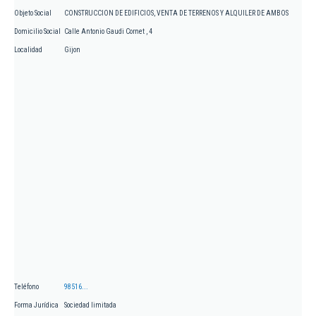
Objeto Social
CONSTRUCCION DE EDIFICIOS, VENTA DE TERRENOS Y ALQUILER DE AMBOS
Domicilio Social
Calle Antonio Gaudi Cornet , 4
Localidad
Gijon
Teléfono
98516...
Forma Jurídica
Sociedad limitada