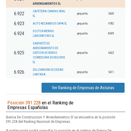
ARRENDAMIENTOS SL
CAFETERIA CAMINO REAL
6.922
pequeña
5630
SL
6.923
AUTO-RECAMBIOS CAPA SL
pequeña
4782
DOCTOR MERINO
6.924
pequeña
8699
LABORATORIO SL
GABINETE DE
ASESORAMIENTO DE
6.925
GESTION DE RIESGO
pequeña
6622
CORREDURIA DE SEGUROS
SL
DELIZAMORA SOCIEDAD
6.926
pequeña
5611
LIMITADA.
Ver Ranking de Empresas de Asturias
Posición 391.228
en el Ranking de
Empresas Españolas
Iberica De Construccion Y Arrendamientos Sl se encuentra en la posición
391.228 del Ranking Nacional de Empresas.
A continuación podrá consultar la posición en el ranking de Iberica De