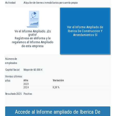
Actividad
Alquiler de bienes inmobiliarios por cuenta propia
Ver el Informe Ampliado de
Iberica De Construccion Y
Ve el Informe Ampliado. ¡Es
gratis!
Arrendamientos Sl
Regístrese en eInforma y le
regalamos el Informe Ampliado
de esta empresa
Número de
empleados
Capital Social
Mayor de 60.000 €
Ventas últimos
Año
Variación
años
2023
2024
8,38 %
Resultado 2025
Positivo
Accede al Informe ampliado de Iberica De