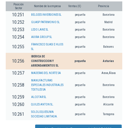
Posición
Nombre de la empresa
Ventas (€)
Provincia
Sector
10.251
BELGEES INVERSIONES SL
pequeña
Barcelona
10.252
GUASP PATRIMONIO SL
pequeña
Madrid
10.253
LEDO LANE SL
pequeña
Barcelona
10.254
AXIRA GROUP SL
pequeña
Barcelona
FRANCISCO SUASI E HIJOS
10.255
pequeña
Baleares
SL
IBERICA DE
10.256
CONSTRUCCION Y
pequeña
Asturias
ARRENDAMIENTOS SL
10.257
MADERAS DEL NORTE SA
pequeña
Arava,Álava
MANUFACTURAS
10.258
ESPECIALES INDUSTRIALES
pequeña
Barcelona
TEXTILES SA
10.259
ALCOTAR SL
pequeña
Barcelona
10.260
QUILES ANTON SL.
pequeña
Alicante
SOLOLOQUESUMA
10.261
pequeña
Tarragona
SOCIEDAD LIMITADA.