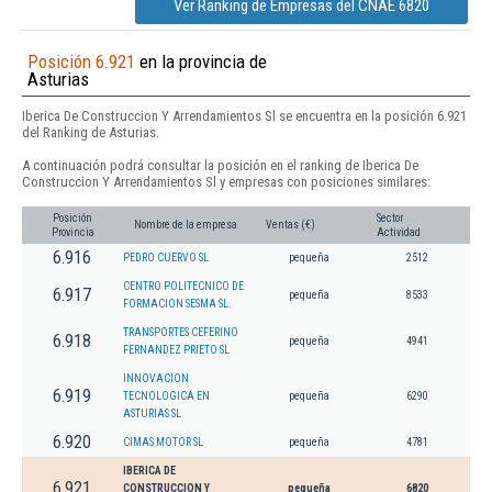
Ver Ranking de Empresas del CNAE 6820
Posición 6.921
en la provincia de
Asturias
Iberica De Construccion Y Arrendamientos Sl se encuentra en la posición 6.921
del Ranking de Asturias.
A continuación podrá consultar la posición en el ranking de Iberica De
Construccion Y Arrendamientos Sl y empresas con posiciones similares:
Posición
Sector
Nombre de la empresa
Ventas (€)
Provincia
Actividad
6.916
PEDRO CUERVO SL
pequeña
2512
CENTRO POLITECNICO DE
6.917
pequeña
8533
FORMACION SESMA SL.
TRANSPORTES CEFERINO
6.918
pequeña
4941
FERNANDEZ PRIETO SL
INNOVACION
6.919
TECNOLOGICA EN
pequeña
6290
ASTURIAS SL
6.920
CIMAS MOTOR SL
pequeña
4781
IBERICA DE
6.921
CONSTRUCCION Y
pequeña
6820