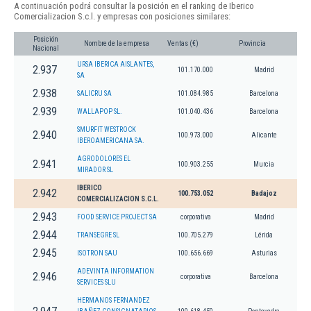
A continuación podrá consultar la posición en el ranking de Iberico
Comercializacion S.c.l. y empresas con posiciones similares:
Posición
Nombre de la empresa
Ventas (€)
Provincia
Nacional
URSA IBERICA AISLANTES,
2.937
101.170.000
Madrid
SA
2.938
SALICRU SA
101.084.985
Barcelona
2.939
WALLAPOP SL.
101.040.436
Barcelona
SMURFIT WESTROCK
2.940
100.973.000
Alicante
IBEROAMERICANA SA.
AGRODOLORES EL
2.941
100.903.255
Murcia
MIRADOR SL
IBERICO
2.942
100.753.052
Badajoz
COMERCIALIZACION S.C.L.
2.943
FOOD SERVICE PROJECT SA
corporativa
Madrid
2.944
TRANSEGRE SL
100.705.279
Lérida
2.945
ISOTRON SAU
100.656.669
Asturias
ADEVINTA INFORMATION
2.946
corporativa
Barcelona
SERVICES SLU
HERMANOS FERNANDEZ