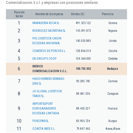
Comercializacion S.c.l. y empresas con posiciones similares:
Posición
Nombre de la empresa
Ventas (€)
Provincia
Sector
1
RAMADERIA ROCA SL
491.525.122
Gerona
2
RODRIGUEZ SACRISTAN SL
145.491.875
Segovia
PIG LIVESTOCK UNION
3
140.053.885
Lérida
SOCIEDAD ANONIMA.
4
COMERCIO DE PORCOS S.L.
128.866.014
Coruña
5
EA GROUP S.COOP.
104.564.000
Córdoba
IBERICO
6
100.753.052
Badajoz
COMERCIALIZACION S.C.L.
HNOS HERRERO SERRANO
7
90.283.740
Zamora
2000 SL
JG GLOBAL LIVESTOCK
8
88.681.336
Zaragoza
TRADE SL.
IMPORT-EXPORT
9
EUROGANADEROS
88.453.327
Huesca
SOCIEDAD LIMITADA.
10
PORCIPAR SL
83.905.724
Burgos
11
OZAETA IMEX S.L.
79.847.465
Arava,Álava