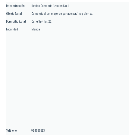
Denominación
Iberico Comercializacion S.c.l.
Objeto Social
Comercio al por mayor de ganado porcino y pienso.
Domicilio Social
Calle Sevilla , 22
Localidad
Merida
Teléfono
924555633