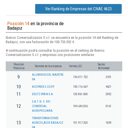
Ver Ranking de Empresas del CNAE 4623
Posición 14
en la provincia de
Badajoz
Iberico Comercializacion S.c.l. se encuentra en la posición 14 del Ranking de
Badajoz, con una facturación de 100.753.052 €.
A continuación podrá consultar la posición en el ranking de Iberico
Comercializacion S.c.l. y empresas con posiciones similares:
Posición
Sector
Nombre de la empresa
Ventas (€)
Provincia
Actividad
ALUMINIOS DEL MAESTRE
9
136.011.722
2551
SA
10
ACOPAEX S.COOP.
130.116.667
4621
11
DEUTZ SPAIN S.A.
120.861.000
2932
S.A.T. N. 5 . 851
12
COMERCIAL
104.645.026
0161
AGROPECUARIA
TRANSFORMACIONES
13
AGRICOLAS DE BADAJOZ
101.917.203
1039
SA