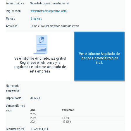
Forma Jurídica
Sociedad cooperativa extremeña
Página Web
www.ibercomcooperativa.com
Marcas
6 marcas
Actividad
Comercio al por mayor de animales vivos
Ver el Informe Ampliado de
Iberico Comercializacion
Ve el Informe Ampliado. ¡Es gratis!
Regístrese en eInforma y le
S.c.l.
regalamos el Informe Ampliado de
esta empresa
Número de
empleados
Capital Social
36.662 €
Ventas últimos
Año
Variación
años
2022
2023
1,46 %
2024
-19,52 %
Resultado 2024
-1.579.984,18 €