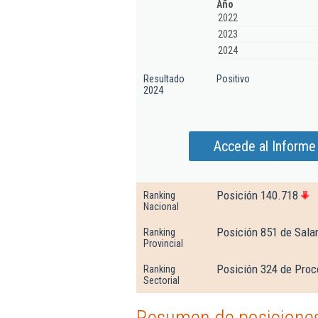
Año
2022
2023
2024
Resultado
Positivo
2024
Accede al Informe 
Posición 140.718
Ranking
Nacional
Posición 851 de Sal
Ranking
Provincial
Posición 324 de Proc
Ranking
Sectorial