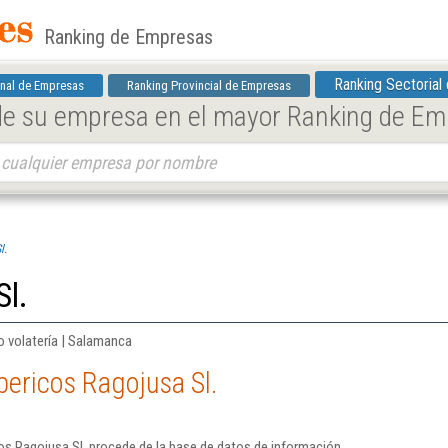
Ranking de Empresas
Ranking Sectorial
nal de Empresas
Ranking Provincial de Empresas
 de su empresa en el mayor Ranking de E
l.
Sl.
 volatería | Salamanca
bericos Ragojusa Sl.
os Ragojusa Sl. procede de la base de datos de información