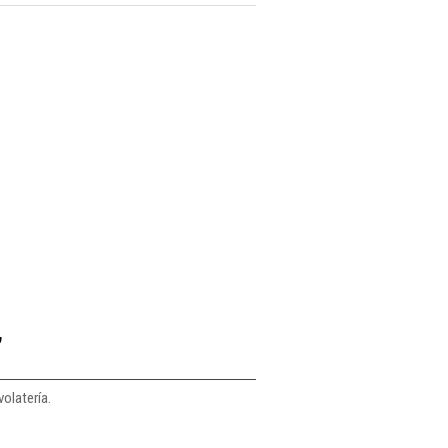
,
olatería.