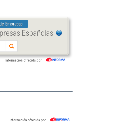
 de Empresas
mpresas Españolas
Información ofrecida por
Información ofrecida por