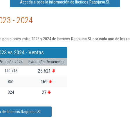
Acceda a toda la información de Ibericos Ragojusa Sl.
023 - 2024
 posiciones entre 2023 y 2024 de Ibericos Ragojusa Sl. por cada uno de los r
023 vs 2024 - Ventas
Posición 2024
Evolución Posiciones
25.621
140.718
169
851
27
324
 de Ibericos Ragojusa Sl.