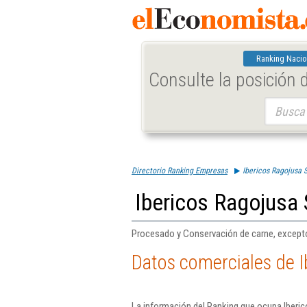
Ranking Nacio
Consulte la posición
Buscar:
Directorio Ranking Empresas
Ibericos Ragojusa S
Ibericos Ragojusa 
Procesado y Conservación de carne, excepto
Datos comerciales de I
La información del Ranking que ocupa Iberic