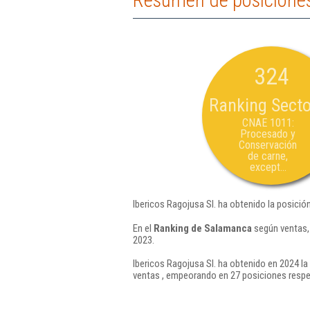
Resumen de posiciones 
324
Ranking Secto
CNAE 1011:
Procesado y
Conservación
de carne,
except...
Ibericos Ragojusa Sl. ha obtenido la posició
En el
Ranking de Salamanca
según ventas, 
2023.
Ibericos Ragojusa Sl. ha obtenido en 2024 la
ventas , empeorando en 27 posiciones respe