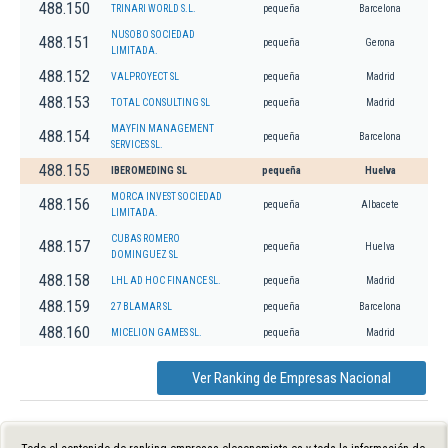
488.150
TRINARI WORLD S.L.
pequeña
Barcelona
NUSOBO SOCIEDAD
488.151
pequeña
Gerona
LIMITADA.
488.152
VALPROYECT SL
pequeña
Madrid
488.153
TOTAL CONSULTING SL
pequeña
Madrid
MAYFIN MANAGEMENT
488.154
pequeña
Barcelona
SERVICES SL.
488.155
IBEROMEDING SL
pequeña
Huelva
MORCA INVEST SOCIEDAD
488.156
pequeña
Albacete
LIMITADA.
CUBAS ROMERO
488.157
pequeña
Huelva
DOMINGUEZ SL
488.158
LHL AD HOC FINANCE SL.
pequeña
Madrid
488.159
27 BLAMAR SL
pequeña
Barcelona
488.160
MICELION GAMES SL.
pequeña
Madrid
Ver Ranking de Empresas Nacional