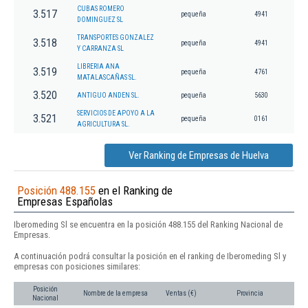
CUBAS ROMERO
3.517
pequeña
4941
DOMINGUEZ SL
TRANSPORTES GONZALEZ
3.518
pequeña
4941
Y CARRANZA SL
LIBRERIA ANA
3.519
pequeña
4761
MATALASCAÑAS SL.
3.520
ANTIGUO ANDEN SL.
pequeña
5630
SERVICIOS DE APOYO A LA
3.521
pequeña
0161
AGRICULTURA SL.
Ver Ranking de Empresas de Huelva
Posición 488.155
en el Ranking de
Empresas Españolas
Iberomeding Sl se encuentra en la posición 488.155 del Ranking Nacional de
Empresas.
A continuación podrá consultar la posición en el ranking de Iberomeding Sl y
empresas con posiciones similares:
Posición
Nombre de la empresa
Ventas (€)
Provincia
Nacional