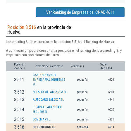
Ver Ranking de Empresas del CNAE 4611
Posición 3.516
en la provincia de
Huelva
Iberomeding Sl se encuentra en la posición 3.516 del Ranking de Huelva.
A continuación podrá consultar la posición en el ranking de Iberomeding Sl y
empresas con posiciones similares:
Posición
Sector
Nombre de la empresa
Ventas (€)
Provincia
Actividad
GABINETE ASESOR
3.511
EMPRESARIAL ONUBENSE
pequeña
6920
SL
3.512
EL PATIO VILLABLANCA SL.
pequeña
5630
3.513
AUTOCARES SALCEDA SL
pequeña
4941
DOMINSEG AGENCIA DE
3.514
pequeña
6622
SEGUROS SL
3.515
JOMEMAR S.L.
pequeña
4101
3.516
IBEROMEDING SL
pequeña
4611