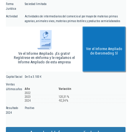
Forma
Sociedad limitada
Jurídica
Actividad
Actividades de intermediarios del comercio al por mayor de materias primas
agrarias, animales vivos, materias primas textiles y productos semielaborados
Ver el Informe Ampliado
de Iberomeding Sl
Ve el Informe Ampliado. ¡Es gratis!
Regístrese en eInforma y le regalamos el
Informe Ampliado de esta empresa
Capital Social
De 0 a 3.100 €
Ventas
Año
Variación
últimos años
2022
2023
120,31 %
2024
-92,34 %
Resultado
Positivo
2024