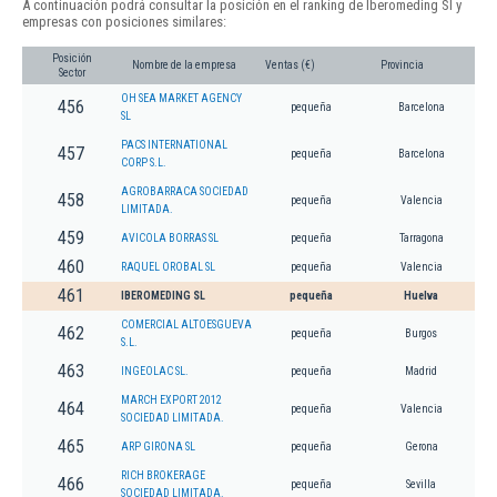
A continuación podrá consultar la posición en el ranking de Iberomeding Sl y
empresas con posiciones similares:
Posición
Nombre de la empresa
Ventas (€)
Provincia
Sector
OH SEA MARKET AGENCY
456
pequeña
Barcelona
SL
PACS INTERNATIONAL
457
pequeña
Barcelona
CORP S.L.
AGROBARRACA SOCIEDAD
458
pequeña
Valencia
LIMITADA.
459
AVICOLA BORRAS SL
pequeña
Tarragona
460
RAQUEL OROBAL SL
pequeña
Valencia
461
IBEROMEDING SL
pequeña
Huelva
COMERCIAL ALTOESGUEVA
462
pequeña
Burgos
S.L.
463
INGEOLAC SL.
pequeña
Madrid
MARCH EXPORT 2012
464
pequeña
Valencia
SOCIEDAD LIMITADA.
465
ARP GIRONA SL
pequeña
Gerona
RICH BROKERAGE
466
pequeña
Sevilla
SOCIEDAD LIMITADA.