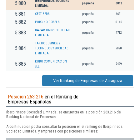
IBERPIRINEOS SOCIEDAD
5.880
pequeña
6812
LIMITADA.
5.881
CERTIBER SL
pequeña
4621
5.882
PORCINO GRISEL SL
pequeña
0146
BAZARHU2020 SOCIEDAD
5.883
pequeña
4712
LIMITADA.
TAKTIC BUSINESS &
5.884
TECHNOLOGY SOCIEDAD
pequeña
7020
LIMITADA.
KUBO COMUNICACION
5.885
pequeña
7499
SLL.
Ver Ranking de Empresas de Zaragoza
Posición 263.216
en el Ranking de
Empresas Españolas
Iberpirineos Sociedad Limitada. se encuentra en la posición 263.216 del
Ranking Nacional de Empresas.
A continuación podrá consultar la posición en el ranking de Iberpirineos
Sociedad Limitada. y empresas con posiciones similares: