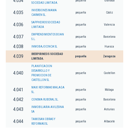
4.034
pequeña
Granada
SOCIEDAD LIMITADA.
INVERSIONES MAMA
4.035
pequeña
Cádiz
CARMEN SL.
SAPPHEIROS SOCIEDAD
4.036
pequeña
Valencia
LIMITADA
EMPRENDIMIENTOS BOAN
4.037
pequeña
Barcelona
S.L.
4.038
INMOBAJOCINCA SL
pequeña
Huesca
IBERPIRINEOS SOCIEDAD
4.039
pequeña
Zaragoza
LIMITADA.
PLANIFICACION
DESARROLLO Y
4.040
pequeña
Castellon
PROMOCION DE
CASTELLON SL
MAXI REFORMAS MALAGA
4.041
pequeña
Málaga
SL.
4.042
CONSMA RUBERAL SL.
pequeña
Barcelona
INMOBILIARIA AVILESINA
4.043
pequeña
Asturias
SA
TAMOSAN OBRAS Y
4.044
pequeña
Albacete
REFORMAS SL