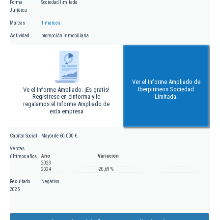
Forma
Sociedad limitada
Jurídica
Marcas
1 marcas
Actividad
promoción inmobiliaria
Ver el Informe Ampliado de
Iberpirineos Sociedad
Ve el Informe Ampliado. ¡Es gratis!
Regístrese en eInforma y le
Limitada.
regalamos el Informe Ampliado de
esta empresa
Capital Social
Mayor de 60.000 €
Ventas
Año
Variación
últimos años
2023
2024
-20,69 %
Resultado
Negativo
2025