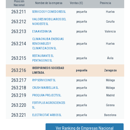
Posición
Nombre de la empresa
Ventas (€)
Provincia
Nacional
263.211
SERVICIOS Y COMEDORES SL
pequeña
Huelva
VALORES MOBILIARIOS DEL
263.212
pequeña
Coruña
NOROESTE SL
263.213
E SAAVEDRA SA
pequeña
Valencia
CLIMAONUBA ENERGIAS
263.214
RENOVABLES Y
pequeña
Huelva
CLIMATIZACION SL.
RESTAURANTE EL
263.215
pequeña
Ávila
PENTAGONO SL
IBERPIRINEOS SOCIEDAD
263.216
pequeña
Zaragoza
LIMITADA.
263.217
RYP SERVICONST SL
pequeña
Málaga
263.218
CRUSH MARBELLA SL.
pequeña
Málaga
263.219
PROQURA PROJECTS SL.
pequeña
Madrid
FERTIPLUS AGROSCIENCES
263.220
pequeña
Gerona
SL.
263.221
ELECTRICITAT ARBOS SL
pequeña
Barcelona
Ver Ranking de Empresas Nacional