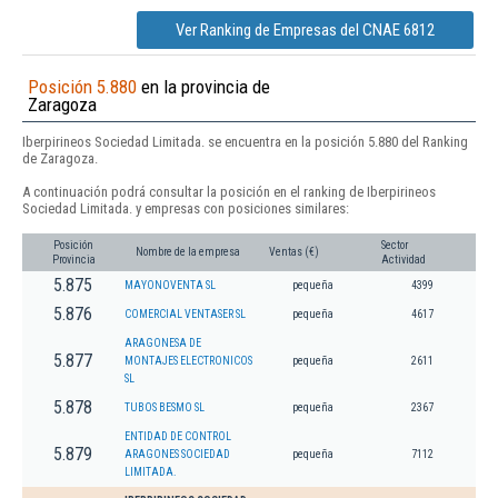
Ver Ranking de Empresas del CNAE 6812
Posición 5.880
en la provincia de
Zaragoza
Iberpirineos Sociedad Limitada. se encuentra en la posición 5.880 del Ranking
de Zaragoza.
A continuación podrá consultar la posición en el ranking de Iberpirineos
Sociedad Limitada. y empresas con posiciones similares:
Posición
Sector
Nombre de la empresa
Ventas (€)
Provincia
Actividad
5.875
MAYONOVENTA SL
pequeña
4399
5.876
COMERCIAL VENTASER SL
pequeña
4617
ARAGONESA DE
5.877
MONTAJES ELECTRONICOS
pequeña
2611
SL
5.878
TUBOS BESMO SL
pequeña
2367
ENTIDAD DE CONTROL
5.879
ARAGONES SOCIEDAD
pequeña
7112
LIMITADA.