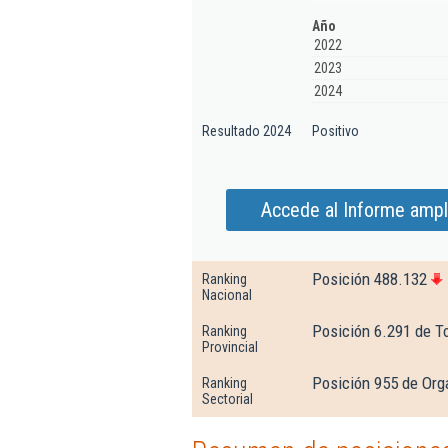
Año
2022
2023
2024
Resultado 2024
Positivo
Accede al Informe ampli
Posición 488.132
Ranking
Nacional
Posición 6.291 de T
Ranking
Provincial
Posición 955 de Org
Ranking
Sectorial