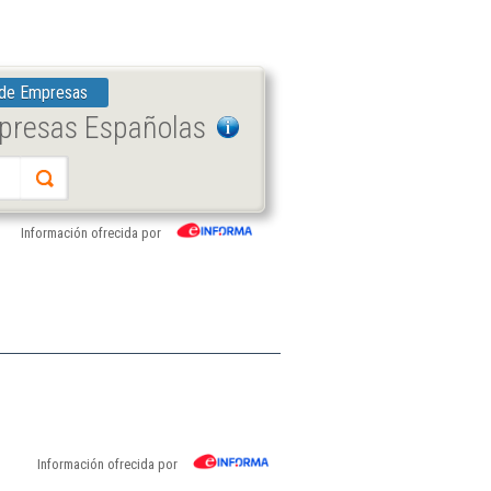
 de Empresas
mpresas Españolas
Información ofrecida por
Información ofrecida por