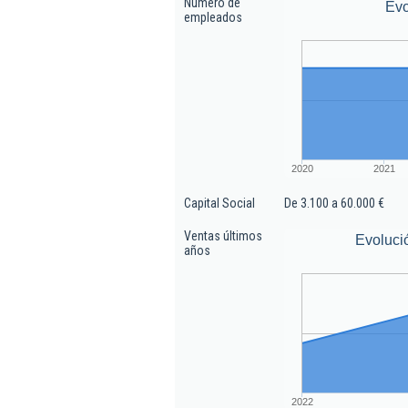
Número de
Evo
empleados
2020
2021
Capital Social
De 3.100 a 60.000 €
Ventas últimos
Evoluci
años
2022