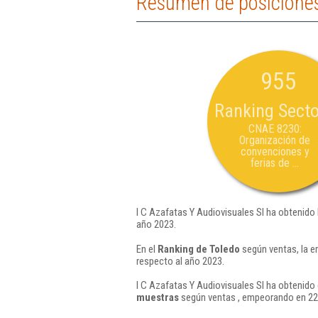
Resumen de posiciones 
955
Ranking Secto
CNAE 8230:
Organización de
convenciones y
ferias de ...
I C Azafatas Y Audiovisuales Sl ha obtenido 
año 2023.
En el
Ranking de Toledo
según ventas, la e
respecto al año 2023.
I C Azafatas Y Audiovisuales Sl ha obtenido 
muestras
según ventas , empeorando en 222