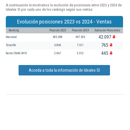
A continuación le mostramos la evolución de posiciones entre 2023 y 2024 de
Idealex Sl por cada uno de los rankings según sus ventas:
Evolución posiciones 2023 vs 2024 - Ventas
Ranking
Posición 2023
Posición 2024
Evolución Posiciones
42.097
Nacional
405.438
447.535
765
Tenerife
6.846
7.611
445
Sector CNAE 6910
2.867
3.312
Acceda a toda la información de Idealex Sl