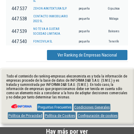
SL
447.537
ZEHON ARKITEKTURA SLP.
pequeña
Gipuzkoa
CONTACTO INMOBILIARIO
447.538
pequeña
Málaga
2022 SL.
NO TE VA A GUSTAR
447.539
pequeña
Baleares
SOCIEDAD LIMITADA.
447.540
FONCOVILA SL
pequeña
Tenerife
Ver Ranking de Empresas Nacional
Todo el contenido de ranking-empresas.eleconomista.es y toda la información de
empresas procede de la base de datos de INFORMA D&B S.A.U. (S.M.E.) y es
tratada y suministrada por INFORMA D&B S.A.U. (S.M.E.). En todo caso, la
información de empresas que proporcionamos debe ser tenida en cuenta sólo
como un elemento más a considerar a la hora de adoptar decisiones comerciales
y no debe por tanto determinar las mismas.
Preguntas Frecuentes
Condiciones Generales
Política de Privacidad
Política de Cookies
Configuración de cookies
Hay más por ver