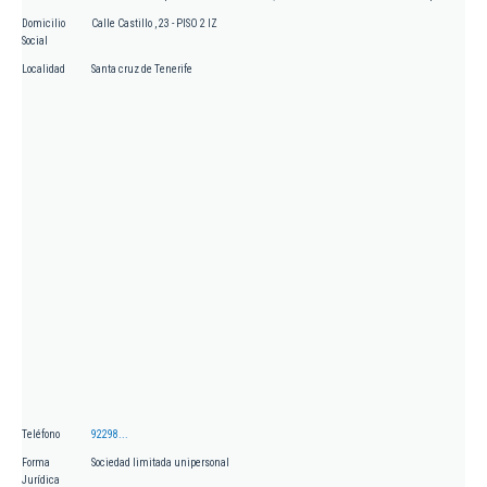
Domicilio
Calle Castillo , 23 - PISO 2 IZ
Social
Localidad
Santa cruz de Tenerife
Teléfono
92298...
Forma
Sociedad limitada unipersonal
Jurídica