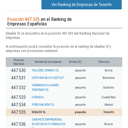
Ver Ranking de Empresas de Tenerife
Posición 447.535
en el Ranking de
Empresas Españolas
Idealex Sl se encuentra en la posición 447.535 del Ranking Nacional de
Empresas.
A continuación podrá consultar la posición en el ranking de Idealex Sl y
empresas con posiciones similares:
Posición
Nombre de la empresa
Ventas (€)
Provincia
Nacional
447.530
TALLERES CERRADO SL
pequeña
Sevilla
447.531
GESTORIA MULTI-GEST SLP
pequeña
Barcelona
HERMANOS OLIVARES
447.532
pequeña
Castellon
TEMPRADO SL
447.533
FORDES SL
pequeña
Ciudad Real
447.534
PERSONALRENT SL
pequeña
Madrid
447.535
IDEALEX SL
pequeña
Tenerife
GABINETE EMPRESARIAL
447.536
DE ESTUDIOS Y FORMACION
pequeña
Murcia