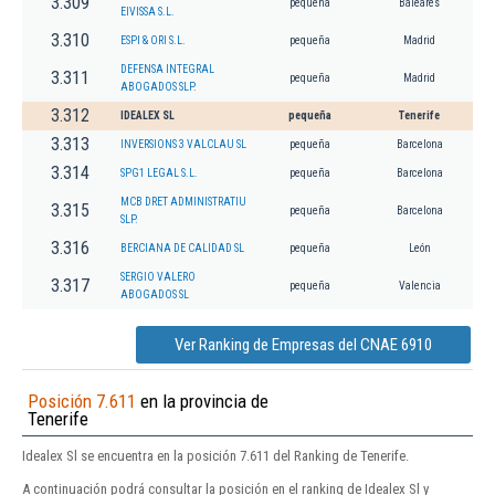
3.309
pequeña
Baleares
EIVISSA S.L.
3.310
ESPI & ORI S.L.
pequeña
Madrid
DEFENSA INTEGRAL
3.311
pequeña
Madrid
ABOGADOS SLP.
3.312
IDEALEX SL
pequeña
Tenerife
3.313
INVERSIONS 3 VALCLAU SL
pequeña
Barcelona
3.314
SPG1 LEGAL S.L.
pequeña
Barcelona
MCB DRET ADMINISTRATIU
3.315
pequeña
Barcelona
SLP.
3.316
BERCIANA DE CALIDAD SL
pequeña
León
SERGIO VALERO
3.317
pequeña
Valencia
ABOGADOS SL
Ver Ranking de Empresas del CNAE 6910
Posición 7.611
en la provincia de
Tenerife
Idealex Sl se encuentra en la posición 7.611 del Ranking de Tenerife.
A continuación podrá consultar la posición en el ranking de Idealex Sl y