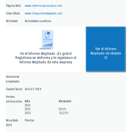
Página Web
www.indemnizacionplus.com
Otras Webs
www.villaquiranabogados.com
Actividad
Actividades jurídicas
Ver el Informe
Ampliado de Idealex
Ve el Informe Ampliado. ¡Es gratis!
Regístrese en eInforma y le regalamos el
Sl
Informe Ampliado de esta empresa
Número de
empleados
Capital Social
De 0 a 3.100 €
Ventas
Año
Variación
últimos años
2022
2023
9,05 %
2024
-10,25 %
Resultado
Positivo
2024