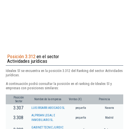
Posición 3.312
en el sector
Actividades jurídicas
Idealex Sl se encuentra en la posición 3.312 del Ranking del sector Actividades
jurídicas.
A continuación podrá consultar la posición en el ranking de Idealex Sl y
empresas con posiciones similares:
Posición
Nombre de la empresa
Ventas (€)
Provincia
Sector
3.307
LUIS IRISARRI ABOGADO SL
pequeña
Navarra
ALPRISAN LEGAL E
3.308
pequeña
Madrid
INMOBILIARIO SL.
GABINET TECNIC JURIDIC