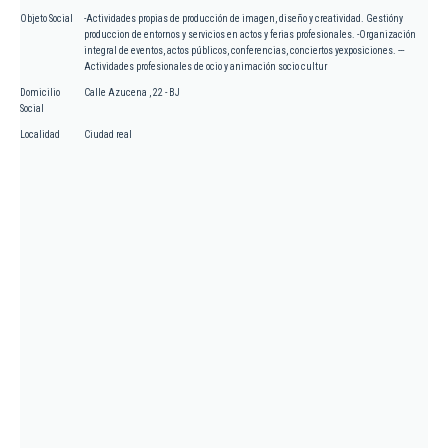
Objeto Social
-Actividades propias de producción de imagen, diseño y creatividad. Gestióny
produccion de entornos y servicios en actos y ferias profesionales. -Organización
integral de eventos, actos públicos, conferencias, conciertos yexposiciones. ---
Actividades profesionales de ocio y animación socio cultur
Domicilio
Calle Azucena , 22 - BJ
Social
Localidad
Ciudad real