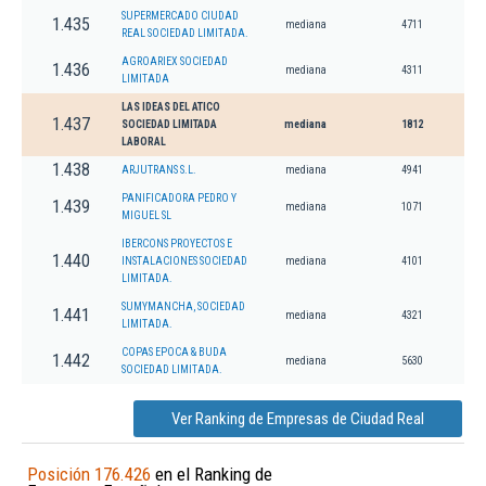
SUPERMERCADO CIUDAD
1.435
mediana
4711
REAL SOCIEDAD LIMITADA.
AGROARIEX SOCIEDAD
1.436
mediana
4311
LIMITADA
LAS IDEAS DEL ATICO
1.437
SOCIEDAD LIMITADA
mediana
1812
LABORAL
1.438
ARJUTRANS S.L.
mediana
4941
PANIFICADORA PEDRO Y
1.439
mediana
1071
MIGUEL SL
IBERCONS PROYECTOS E
1.440
INSTALACIONES SOCIEDAD
mediana
4101
LIMITADA.
SUMYMANCHA, SOCIEDAD
1.441
mediana
4321
LIMITADA.
COPAS EPOCA & BUDA
1.442
mediana
5630
SOCIEDAD LIMITADA.
Ver Ranking de Empresas de Ciudad Real
Posición 176.426
en el Ranking de