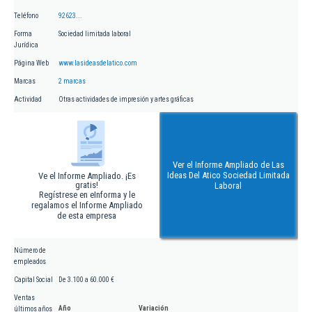
Teléfono
92623...
Forma
Sociedad limitada laboral
Jurídica
Página Web
www.lasideasdelatico.com
Marcas
2 marcas
Actividad
Otras actividades de impresión y artes gráficas
Ver el Informe Ampliado de Las
Ideas Del Atico Sociedad Limitada
Ve el Informe Ampliado. ¡Es
gratis!
Laboral
Regístrese en eInforma y le
regalamos el Informe Ampliado
de esta empresa
Número de
empleados
Capital Social
De 3.100 a 60.000 €
Ventas
Año
Variación
últimos años