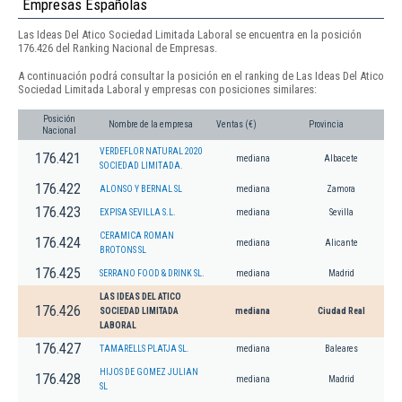
Empresas Españolas
Las Ideas Del Atico Sociedad Limitada Laboral se encuentra en la posición
176.426 del Ranking Nacional de Empresas.
A continuación podrá consultar la posición en el ranking de Las Ideas Del Atico
Sociedad Limitada Laboral y empresas con posiciones similares:
Posición
Nombre de la empresa
Ventas (€)
Provincia
Nacional
VERDEFLOR NATURAL 2020
176.421
mediana
Albacete
SOCIEDAD LIMITADA.
176.422
ALONSO Y BERNAL SL
mediana
Zamora
176.423
EXPISA SEVILLA S.L.
mediana
Sevilla
CERAMICA ROMAN
176.424
mediana
Alicante
BROTONS SL
176.425
SERRANO FOOD & DRINK SL.
mediana
Madrid
LAS IDEAS DEL ATICO
176.426
SOCIEDAD LIMITADA
mediana
Ciudad Real
LABORAL
176.427
TAMARELLS PLATJA SL.
mediana
Baleares
HIJOS DE GOMEZ JULIAN
176.428
mediana
Madrid
SL