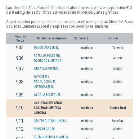
Las Ideas Del Atico Sociedad Limitada Laboral se encuentra en la posición 910
del Ranking del sector Otras actividades de impresión y artes gráficas.
A continuación podrá consultar la posición en el ranking de Las Ideas Del Atico
Sociedad Limitada Laboral y empresas con posiciones similares:
Posición
Nombre de la empresa
Ventas (€)
Provincia
Sector
905
SOMOS IMAGEN SL.
mediana
Tenerife
ROTULOS PELEGRIN,
906
mediana
Murcia
SOCIEDAD LIMITADA.
907
GRAFICAS VIFER SL
mediana
Madrid
SOPORTES Y
908
PRODUCCIONES
mediana
Madrid
INTEGRALES SL
909
ALCALA DIGITAL SL.
mediana
Madrid
LAS IDEAS DEL ATICO
910
SOCIEDAD LIMITADA
mediana
Ciudad Real
LABORAL
911
CENTRE DIGITAL UNIO SL.
mediana
Barcelona
912
PUYSON CAR SL.
mediana
Madrid
FORMULARIOS LA MUELA