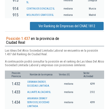
913
mediana
Zaragoza
SL.
914
CONTINUOS GONZALEZ SL
mediana
Murcia
915
MOLINUEVO GRAFICOS SL
mediana
Madrid
Ver Ranking de Empresas del CNAE 1812
Posición 1.437
en la provincia de
Ciudad Real
Las Ideas Del Atico Sociedad Limitada Laboral se encuentra en la posición
1.437 del Ranking de Ciudad Real.
A continuación podrá consultar la posición en el ranking de Las Ideas Del Atico
Sociedad Limitada Laboral y empresas con posiciones similares:
Posición
Sector
Nombre de la empresa
Ventas (€)
Provincia
Actividad
OBRAMA ENERGY,
1.432
mediana
4299
SOCIEDAD LIMITADA.
1.433
ALUARTE ALCAZAR SL
mediana
2512
ANIANKA OBRAS Y
1.434
SERVICIOS, SOCIEDAD
mediana
4399
LIMITADA.