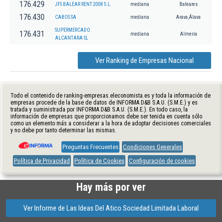
176.429
JFS BALEAR RENT 2008 S.L.
mediana
Baleares
176.430
CABOS SA
mediana
Arava,Álava
SUPERMERCADO
176.431
mediana
Almería
ALCANTARA SL
Ver Ranking de Empresas Nacional
Todo el contenido de ranking-empresas.eleconomista.es y toda la información de
empresas procede de la base de datos de INFORMA D&B S.A.U. (S.M.E.) y es
tratada y suministrada por INFORMA D&B S.A.U. (S.M.E.). En todo caso, la
información de empresas que proporcionamos debe ser tenida en cuenta sólo
como un elemento más a considerar a la hora de adoptar decisiones comerciales
y no debe por tanto determinar las mismas.
Preguntas Frecuentes
Condiciones Generales
Política de Privacidad
Política de Cookies
Configuración de cookies
Hay más por ver
Ver Informe de Las Ideas Del Atico Sociedad Limitada Laboral