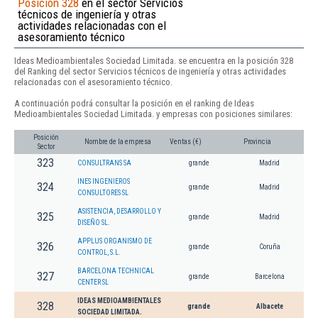
Posición 328
en el sector Servicios
técnicos de ingeniería y otras
actividades relacionadas con el
asesoramiento técnico
Ideas Medioambientales Sociedad Limitada. se encuentra en la posición 328
del Ranking del sector Servicios técnicos de ingeniería y otras actividades
relacionadas con el asesoramiento técnico.
A continuación podrá consultar la posición en el ranking de Ideas
Medioambientales Sociedad Limitada. y empresas con posiciones similares:
Posición
Nombre de la empresa
Ventas (€)
Provincia
Sector
323
CONSULTRANS SA
grande
Madrid
INES INGENIEROS
324
grande
Madrid
CONSULTORES SL
ASISTENCIA, DESARROLLO Y
325
grande
Madrid
DISEÑO SL.
APPLUS ORGANISMO DE
326
grande
Coruña
CONTROL, S.L.
BARCELONA TECHNICAL
327
grande
Barcelona
CENTER SL
IDEAS MEDIOAMBIENTALES
328
grande
Albacete
SOCIEDAD LIMITADA.