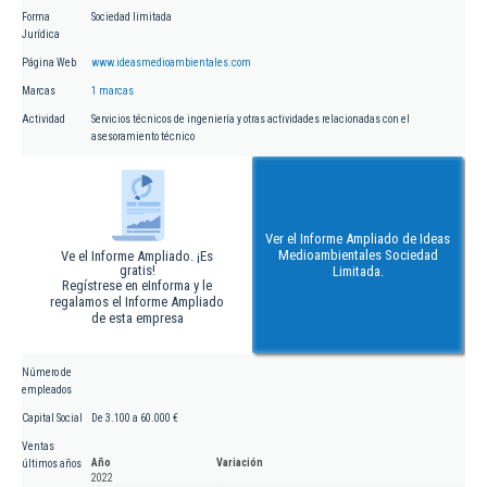
Forma
Sociedad limitada
Jurídica
Página Web
www.ideasmedioambientales.com
Marcas
1 marcas
Actividad
Servicios técnicos de ingeniería y otras actividades relacionadas con el
asesoramiento técnico
Ver el Informe Ampliado de Ideas
Medioambientales Sociedad
Ve el Informe Ampliado. ¡Es
gratis!
Limitada.
Regístrese en eInforma y le
regalamos el Informe Ampliado
de esta empresa
Número de
empleados
Capital Social
De 3.100 a 60.000 €
Ventas
Año
Variación
últimos años
2022