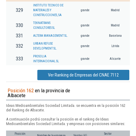
INSTITUTO TECNICO DE
329
MATERIALES Y
grande
Madrid
CONSTRUCCIONES, SA
TEKNATRANS
330
grande
Madrid
CONSULTORES SL
331
ALTERA MANAGEMENT SL.
grande
Barcelona
URBAN REFUSE
332
grande
Lérida
DEVELOPMENT SL.
PROSOLIA
333
grande
Alicante
INTERNACIONAL SL
Ver Ranking de Empresas del CNAE 7112
Posición 162
en la provincia de
Albacete
Ideas Medioambientales Sociedad Limitada. se encuentra en la posición 162
del Ranking de Albacete.
A continuación podrá consultar la posición en el ranking de Ideas
Medioambientales Sociedad Limitada. y empresas con posiciones similares:
Posición
Sector
Nombre de la empresa
Ventas (€)