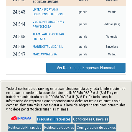
SOCIEDAD LIMITADA.
LD TRANSPORT AND
24.543
grande
Madrid
LOGISTICS SOLUTIONS SL.
VVO CONSTRUCCIONES Y
24.544
grande
Palmas (las)
PROYECTOS SA
TEAMTRAILER SOCIEDAD
24.545
grande
Valencia
LIMITADA.
24.546
MARENOSTRUM 37.1 S.L.
grande
Barcelona
24.547
MARCAS VIALES SA
grande
Madrid
Ver Ranking de Empresas Nacional
Todo el contenido de ranking-empresas.eleconomista.es y toda la información de
empresas procede de la base de datos de INFORMA D&B S.A.U. (S.M.E.) y es
tratada y suministrada por INFORMA D&B S.A.U. (S.M.E.). En todo caso, la
información de empresas que proporcionamos debe ser tenida en cuenta sólo
como un elemento más a considerar a la hora de adoptar decisiones comerciales
y no debe por tanto determinar las mismas.
Preguntas Frecuentes
Condiciones Generales
Política de Privacidad
Política de Cookies
Configuración de cookies