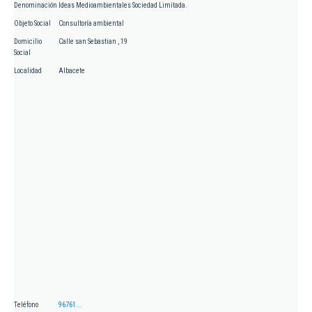
Denominación
Ideas Medioambientales Sociedad Limitada.
Objeto Social
Consultoría ambiental
Domicilio
Calle san Sebastian , 19
Social
Localidad
Albacete
Teléfono
96761...