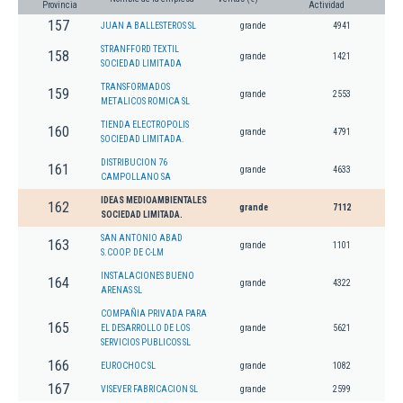
Provincia
Actividad
157
JUAN A BALLESTEROS SL
grande
4941
STRANFFORD TEXTIL
158
grande
1421
SOCIEDAD LIMITADA
TRANSFORMADOS
159
grande
2553
METALICOS ROMICA SL
TIENDA ELECTROPOLIS
160
grande
4791
SOCIEDAD LIMITADA.
DISTRIBUCION 76
161
grande
4633
CAMPOLLANO SA
IDEAS MEDIOAMBIENTALES
162
grande
7112
SOCIEDAD LIMITADA.
SAN ANTONIO ABAD
163
grande
1101
S.COOP. DE C-LM
INSTALACIONES BUENO
164
grande
4322
ARENAS SL
COMPAÑIA PRIVADA PARA
165
EL DESARROLLO DE LOS
grande
5621
SERVICIOS PUBLICOS SL
166
EUROCHOC SL
grande
1082
167
VISEVER FABRICACION SL
grande
2599